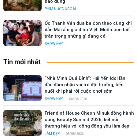
bao dung
PHIM NƯỚC NGOÀI
Ốc Thanh Vân đưa ba con theo cùng khi
dẫn Mái ấm gia đình Việt: Muốn con biết
trân trọng những gì đang có
SHOW HAY
Tin mới nhất
“Nhà Mình Quá Đỉnh”: Hải Yến Idol lần
đầu đảm nhận vai trò đội trưởng, tiếc
nuối khi phải rời cuộc chơi sớm
SHOW HAY
06/08/2026
Friend of House Cheon Minuk đồng hành
cùng Beauty Summit 2026, kết nối
thương hiệu với cộng đồng yêu làm đẹp
LÀM ĐẸP
05/08/2026