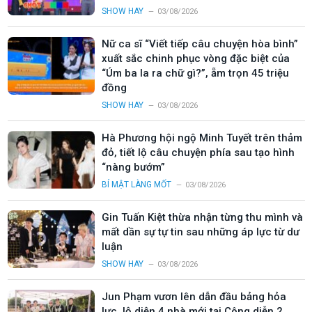
SHOW HAY
03/08/2026
Nữ ca sĩ “Viết tiếp câu chuyện hòa bình”
xuất sắc chinh phục vòng đặc biệt của
“Úm ba la ra chữ gì?”, ẵm trọn 45 triệu
đồng
SHOW HAY
03/08/2026
Hà Phương hội ngộ Minh Tuyết trên thảm
đỏ, tiết lộ câu chuyện phía sau tạo hình
“nàng bướm”
BÍ MẬT LÀNG MỐT
03/08/2026
Gin Tuấn Kiệt thừa nhận từng thu mình và
mất dần sự tự tin sau những áp lực từ dư
luận
SHOW HAY
03/08/2026
Jun Phạm vươn lên dẫn đầu bảng hỏa
lực, lộ diện 4 nhà mới tại Công diễn 2