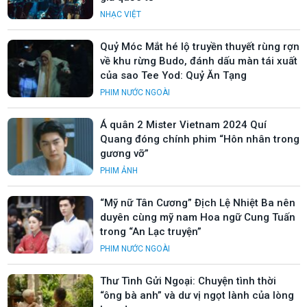
NHẠC VIỆT
Quỷ Móc Mắt hé lộ truyền thuyết rùng rợn
về khu rừng Budo, đánh dấu màn tái xuất
của sao Tee Yod: Quỷ Ăn Tạng
PHIM NƯỚC NGOÀI
Á quân 2 Mister Vietnam 2024 Quí
Quang đóng chính phim “Hôn nhân trong
gương vỡ”
PHIM ẢNH
“Mỹ nữ Tân Cương” Địch Lệ Nhiệt Ba nên
duyên cùng mỹ nam Hoa ngữ Cung Tuấn
trong “An Lạc truyện”
PHIM NƯỚC NGOÀI
Thư Tình Gửi Ngoại: Chuyện tình thời
“ông bà anh” và dư vị ngọt lành của lòng