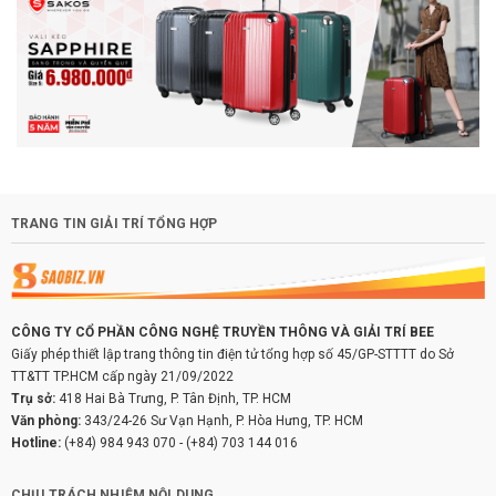
TRANG TIN GIẢI TRÍ TỔNG HỢP
CÔNG TY CỔ PHẦN CÔNG NGHỆ TRUYỀN THÔNG VÀ GIẢI TRÍ BEE
Giấy phép thiết lập trang thông tin điện tử tổng hợp số 45/GP-STTTT do Sở
TT&TT TP.HCM cấp ngày 21/09/2022
Trụ sở:
418 Hai Bà Trưng, P. Tân Định, TP. HCM
Văn phòng:
343/24-26 Sư Vạn Hạnh, P. Hòa Hưng, TP. HCM
Hotline:
(+84) 984 943 070
-
(+84) 703 144 016
CHỊU TRÁCH NHIỆM NỘI DUNG