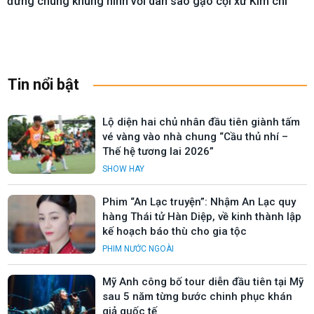
đứng chung khung hình với dàn sao gạo cội xứ Kim chi”
Tin nổi bật
Lộ diện hai chủ nhân đầu tiên giành tấm
vé vàng vào nhà chung “Cầu thủ nhí –
Thế hệ tương lai 2026”
SHOW HAY
Phim “An Lạc truyện”: Nhậm An Lạc quy
hàng Thái tử Hàn Diệp, về kinh thành lập
kế hoạch báo thù cho gia tộc
PHIM NƯỚC NGOÀI
Mỹ Anh công bố tour diễn đầu tiên tại Mỹ
sau 5 năm từng bước chinh phục khán
giả quốc tế