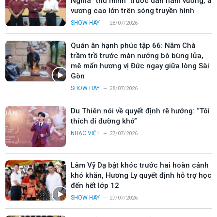
Nghĩa “thu mình” trước dàn nam vương, á
vương cao lớn trên sóng truyền hình
SHOW HAY
28/07/2026
Quán ăn hạnh phúc tập 66: Năm Chà
trầm trồ trước màn nướng bò bùng lửa,
mê mẩn hương vị Đức ngay giữa lòng Sài
Gòn
SHOW HAY
28/07/2026
Du Thiên nói về quyết định rẽ hướng: “Tôi
thích đi đường khó”
NHẠC VIỆT
27/07/2026
Lâm Vỹ Dạ bật khóc trước hai hoàn cảnh
khó khăn, Hương Ly quyết định hỗ trợ học
đến hết lớp 12
SHOW HAY
27/07/2026