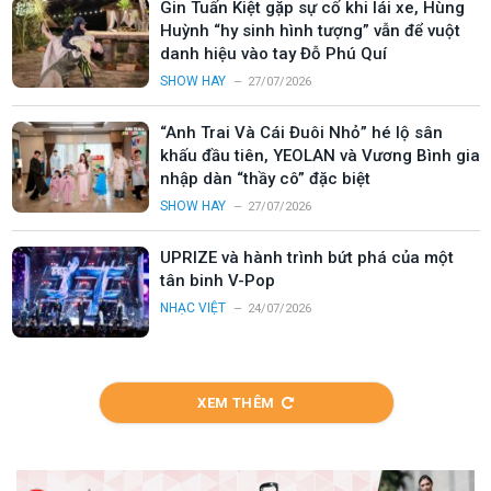
Gin Tuấn Kiệt gặp sự cố khi lái xe, Hùng
Huỳnh “hy sinh hình tượng” vẫn để vuột
danh hiệu vào tay Đỗ Phú Quí
SHOW HAY
27/07/2026
“Anh Trai Và Cái Đuôi Nhỏ” hé lộ sân
khấu đầu tiên, YEOLAN và Vương Bình gia
nhập dàn “thầy cô” đặc biệt
SHOW HAY
27/07/2026
UPRIZE và hành trình bứt phá của một
tân binh V-Pop
NHẠC VIỆT
24/07/2026
XEM THÊM