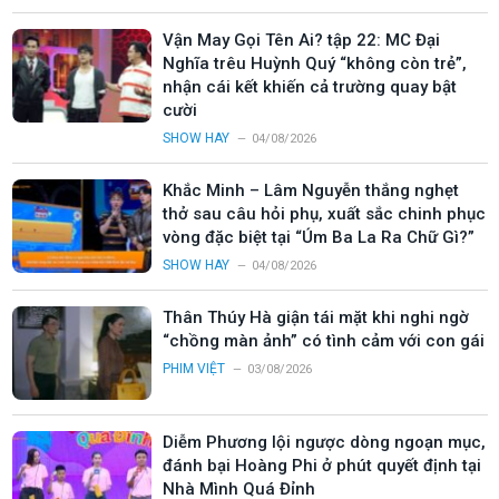
Vận May Gọi Tên Ai? tập 22: MC Đại
Nghĩa trêu Huỳnh Quý “không còn trẻ”,
nhận cái kết khiến cả trường quay bật
cười
SHOW HAY
04/08/2026
Khắc Minh – Lâm Nguyễn thắng nghẹt
thở sau câu hỏi phụ, xuất sắc chinh phục
vòng đặc biệt tại “Úm Ba La Ra Chữ Gì?”
SHOW HAY
04/08/2026
Thân Thúy Hà giận tái mặt khi nghi ngờ
“chồng màn ảnh” có tình cảm với con gái
PHIM VIỆT
03/08/2026
Diễm Phương lội ngược dòng ngoạn mục,
đánh bại Hoàng Phi ở phút quyết định tại
Nhà Mình Quá Đỉnh