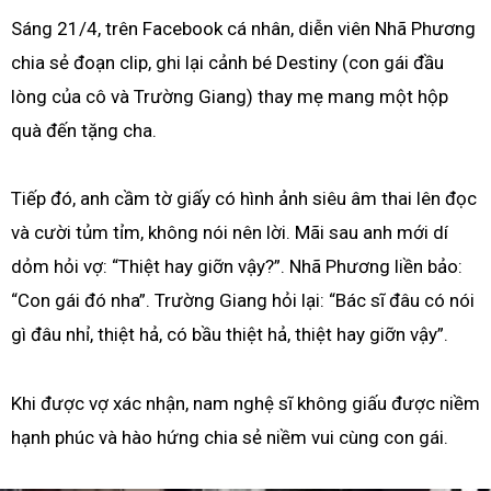
Sáng 21/4, trên Facebook cá nhân, diễn viên Nhã Phương
chia sẻ đoạn clip, ghi lại cảnh bé Destiny (con gái đầu
lòng của cô và Trường Giang) thay mẹ mang một hộp
quà đến tặng cha.
Tiếp đó, anh cầm tờ giấy có hình ảnh siêu âm thai lên đọc
và cười tủm tỉm, không nói nên lời. Mãi sau anh mới dí
dỏm hỏi vợ: “Thiệt hay giỡn vậy?”. Nhã Phương liền bảo:
“Con gái đó nha”. Trường Giang hỏi lại: “Bác sĩ đâu có nói
gì đâu nhỉ, thiệt hả, có bầu thiệt hả, thiệt hay giỡn vậy”.
Khi được vợ xác nhận, nam nghệ sĩ không giấu được niềm
hạnh phúc và hào hứng chia sẻ niềm vui cùng con gái.