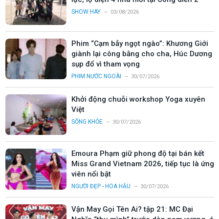
SHOW HAY
03/08/2026
Phim “Cạm bẫy ngọt ngào”: Khương Giới
giành lại công bằng cho cha, Húc Dương
sụp đổ vì tham vọng
PHIM NƯỚC NGOÀI
30/07/2026
Khởi động chuỗi workshop Yoga xuyên
Việt
SỐNG KHỎE
30/07/2026
Emoura Phạm giữ phong độ tại bán kết
Miss Grand Vietnam 2026, tiếp tục là ứng
viên nổi bật
NGƯỜI ĐẸP - HOA HẬU
30/07/2026
Vận May Gọi Tên Ai? tập 21: MC Đại