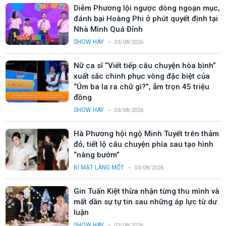
Diễm Phương lội ngược dòng ngoạn mục,
đánh bại Hoàng Phi ở phút quyết định tại
Nhà Mình Quá Đỉnh
SHOW HAY
03/08/2026
Nữ ca sĩ “Viết tiếp câu chuyện hòa bình”
xuất sắc chinh phục vòng đặc biệt của
“Úm ba la ra chữ gì?”, ẵm trọn 45 triệu
đồng
SHOW HAY
03/08/2026
Hà Phương hội ngộ Minh Tuyết trên thảm
đỏ, tiết lộ câu chuyện phía sau tạo hình
“nàng bướm”
BÍ MẬT LÀNG MỐT
03/08/2026
Gin Tuấn Kiệt thừa nhận từng thu mình và
mất dần sự tự tin sau những áp lực từ dư
luận
SHOW HAY
03/08/2026