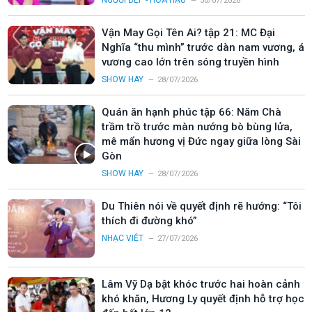
NGƯỜI ĐẸP - HOA HẬU
30/07/2026
Vận May Gọi Tên Ai? tập 21: MC Đại
Nghĩa “thu mình” trước dàn nam vương, á
vương cao lớn trên sóng truyền hình
SHOW HAY
28/07/2026
Quán ăn hạnh phúc tập 66: Năm Chà
trầm trồ trước màn nướng bò bùng lửa,
mê mẩn hương vị Đức ngay giữa lòng Sài
Gòn
SHOW HAY
28/07/2026
Du Thiên nói về quyết định rẽ hướng: “Tôi
thích đi đường khó”
NHẠC VIỆT
27/07/2026
Lâm Vỹ Dạ bật khóc trước hai hoàn cảnh
khó khăn, Hương Ly quyết định hỗ trợ học