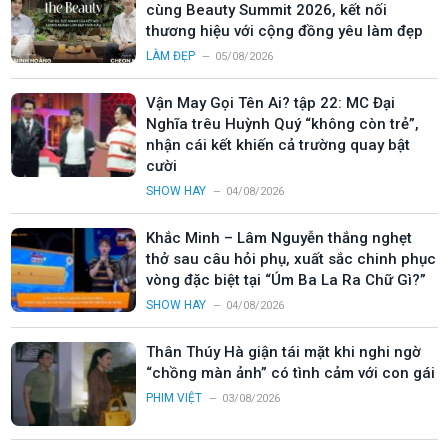
cùng Beauty Summit 2026, kết nối
thương hiệu với cộng đồng yêu làm đẹp
LÀM ĐẸP
05/08/2026
Vận May Gọi Tên Ai? tập 22: MC Đại
Nghĩa trêu Huỳnh Quý “không còn trẻ”,
nhận cái kết khiến cả trường quay bật
cười
SHOW HAY
04/08/2026
Khắc Minh – Lâm Nguyễn thắng nghẹt
thở sau câu hỏi phụ, xuất sắc chinh phục
vòng đặc biệt tại “Úm Ba La Ra Chữ Gì?”
SHOW HAY
04/08/2026
Thân Thúy Hà giận tái mặt khi nghi ngờ
“chồng màn ảnh” có tình cảm với con gái
PHIM VIỆT
03/08/2026