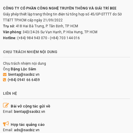
CÔNG TY CỔ PHẦN CÔNG NGHỆ TRUYỀN THÔNG VÀ GIẢI TRÍ BEE
Giấy phép thiết lập trang thông tin điện tử tổng hợp số 45/GP-STTTT do Sở
TT&TT TP.HCM cấp ngày 21/09/2022
Trụ sở:
418 Hai Bà Trưng, P. Tân Định, TP. HCM
Văn phòng:
343/24-26 Sư Vạn Hạnh, P. Hòa Hưng, TP. HCM
Hotline:
(+84) 984 943 070
-
(+84) 703 144 016
CHỊU TRÁCH NHIỆM NỘI DUNG
Chịu trách nhiệm nội dung
Đặng Lộc Sâm
Ông
bientap@saobiz.vn
(+84) 0941 66 6459
LIÊN HỆ
Bài vở cộng tác gửi về
Email:
bientap@saobiz.vn
Hợp tác quảng cáo
Email:
ads@saobiz.vn