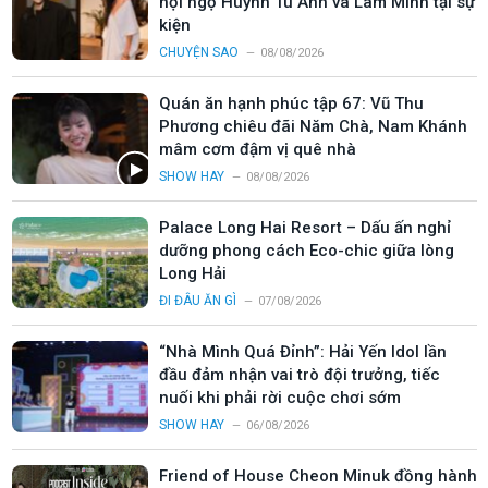
hội ngộ Huỳnh Tú Anh và Lâm Minh tại sự
kiện
CHUYỆN SAO
08/08/2026
Quán ăn hạnh phúc tập 67: Vũ Thu
Phương chiêu đãi Năm Chà, Nam Khánh
mâm cơm đậm vị quê nhà
SHOW HAY
08/08/2026
Palace Long Hai Resort – Dấu ấn nghỉ
dưỡng phong cách Eco-chic giữa lòng
Long Hải
ĐI ĐÂU ĂN GÌ
07/08/2026
“Nhà Mình Quá Đỉnh”: Hải Yến Idol lần
đầu đảm nhận vai trò đội trưởng, tiếc
nuối khi phải rời cuộc chơi sớm
SHOW HAY
06/08/2026
Friend of House Cheon Minuk đồng hành