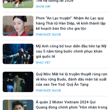
Thế hệ tương lai 2026”
SHOW HAY
Phim “An Lạc truyện”: Nhậm An Lạc quy
hàng Thái tử Hàn Diệp, về kinh thành lập
kế hoạch báo thù cho gia tộc
PHIM NƯỚC NGOÀI
Mỹ Anh công bố tour diễn đầu tiên tại Mỹ
sau 5 năm từng bước chinh phục khán
giả quốc tế
NHẠC VIỆT
Quỷ Móc Mắt hé lộ truyền thuyết rùng rợn
về khu rừng Budo, đánh dấu màn tái xuất
của sao Tee Yod: Quỷ Ăn Tạng
PHIM NƯỚC NGOÀI
Á quân 2 Mister Vietnam 2024 Quí
Quang đóng chính phim “Hôn nhân trong