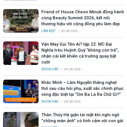
Friend of House Cheon Minuk đồng hành
cùng Beauty Summit 2026, kết nối
thương hiệu với cộng đồng yêu làm đẹp
LÀM ĐẸP
05/08/2026
Vận May Gọi Tên Ai? tập 22: MC Đại
Nghĩa trêu Huỳnh Quý “không còn trẻ”,
nhận cái kết khiến cả trường quay bật
cười
SHOW HAY
04/08/2026
Khắc Minh – Lâm Nguyễn thắng nghẹt
thở sau câu hỏi phụ, xuất sắc chinh phục
vòng đặc biệt tại “Úm Ba La Ra Chữ Gì?”
SHOW HAY
04/08/2026
Thân Thúy Hà giận tái mặt khi nghi ngờ
“chồng màn ảnh” có tình cảm với con gái