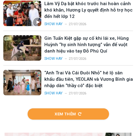
Lâm Vỹ Dạ bật khóc trước hai hoàn cảnh
khó khăn, Hương Ly quyết định hỗ trợ học
đến hết lớp 12
SHOW HAY
27/07/2026
Gin Tuấn Kiệt gặp sự cố khi lái xe, Hùng
Huỳnh “hy sinh hình tượng” vẫn để vuột
danh hiệu vào tay Đỗ Phú Quí
SHOW HAY
27/07/2026
“Anh Trai Và Cái Đuôi Nhỏ” hé lộ sân
khấu đầu tiên, YEOLAN và Vương Bình gia
nhập dàn “thầy cô” đặc biệt
SHOW HAY
27/07/2026
XEM THÊM