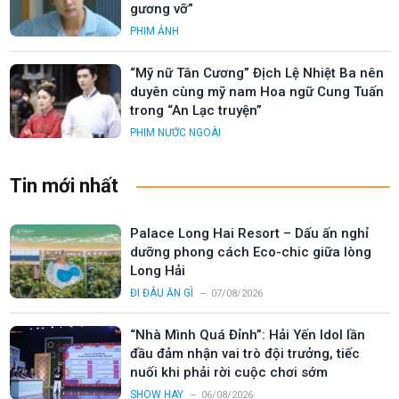
gương vỡ”
PHIM ẢNH
“Mỹ nữ Tân Cương” Địch Lệ Nhiệt Ba nên
duyên cùng mỹ nam Hoa ngữ Cung Tuấn
trong “An Lạc truyện”
PHIM NƯỚC NGOÀI
Tin mới nhất
Palace Long Hai Resort – Dấu ấn nghỉ
dưỡng phong cách Eco-chic giữa lòng
Long Hải
ĐI ĐÂU ĂN GÌ
07/08/2026
“Nhà Mình Quá Đỉnh”: Hải Yến Idol lần
đầu đảm nhận vai trò đội trưởng, tiếc
nuối khi phải rời cuộc chơi sớm
SHOW HAY
06/08/2026