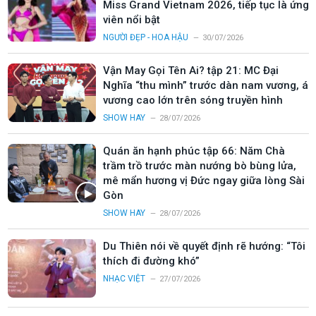
Miss Grand Vietnam 2026, tiếp tục là ứng
viên nổi bật
NGƯỜI ĐẸP - HOA HẬU
30/07/2026
Vận May Gọi Tên Ai? tập 21: MC Đại
Nghĩa “thu mình” trước dàn nam vương, á
vương cao lớn trên sóng truyền hình
SHOW HAY
28/07/2026
Quán ăn hạnh phúc tập 66: Năm Chà
trầm trồ trước màn nướng bò bùng lửa,
mê mẩn hương vị Đức ngay giữa lòng Sài
Gòn
SHOW HAY
28/07/2026
Du Thiên nói về quyết định rẽ hướng: “Tôi
thích đi đường khó”
NHẠC VIỆT
27/07/2026