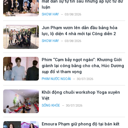
mất dần sự tự tin sau những áp lực từ dư
luận
SHOW HAY
03/08/2026
Jun Phạm vươn lên dẫn đầu bảng hỏa
lực, lộ diện 4 nhà mới tại Công diễn 2
SHOW HAY
03/08/2026
Phim “Cạm bẫy ngọt ngào”: Khương Giới
giành lại công bằng cho cha, Húc Dương
sụp đổ vì tham vọng
PHIM NƯỚC NGOÀI
30/07/2026
Khởi động chuỗi workshop Yoga xuyên
Việt
SỐNG KHỎE
30/07/2026
Emoura Phạm giữ phong độ tại bán kết