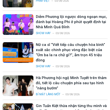
PHIM VIỆT
03/08/2026
Diễm Phương lội ngược dòng ngoạn mục,
đánh bại Hoàng Phi ở phút quyết định tại
Nhà Mình Quá Đỉnh
SHOW HAY
03/08/2026
Nữ ca sĩ “Viết tiếp câu chuyện hòa bình”
xuất sắc chinh phục vòng đặc biệt của
“Úm ba la ra chữ gì?”, ẵm trọn 45 triệu
đồng
SHOW HAY
03/08/2026
Hà Phương hội ngộ Minh Tuyết trên thảm
đỏ, tiết lộ câu chuyện phía sau tạo hình
“nàng bướm”
BÍ MẬT LÀNG MỐT
03/08/2026
Gin Tuấn Kiệt thừa nhận từng thu mình và