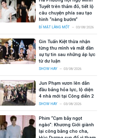
Hà Phương hội ngộ Minh
Tuyết trên thảm đỏ, tiết lộ
câu chuyện phía sau tạo
hình “nàng bướm”
BÍ MẬT LÀNG MỐT
03/08/2026
Gin Tuấn Kiệt thừa nhận
từng thu mình và mất dần
sự tự tin sau những áp lực
từ dư luận
SHOW HAY
03/08/2026
Jun Phạm vươn lên dẫn
đầu bảng hỏa lực, lộ diện
4 nhà mới tại Công diễn 2
SHOW HAY
03/08/2026
Phim “Cạm bẫy ngọt
ngào”: Khương Giới giành
lại công bằng cho cha,
Húc Dương sụp đổ vì tham