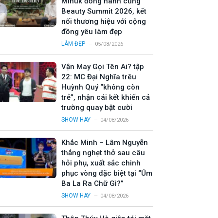
Minuk đồng hành cùng
Beauty Summit 2026, kết
nối thương hiệu với cộng
đồng yêu làm đẹp
LÀM ĐẸP
05/08/2026
Vận May Gọi Tên Ai? tập
22: MC Đại Nghĩa trêu
Huỳnh Quý “không còn
trẻ”, nhận cái kết khiến cả
trường quay bật cười
SHOW HAY
04/08/2026
Khắc Minh – Lâm Nguyễn
thắng nghẹt thở sau câu
hỏi phụ, xuất sắc chinh
phục vòng đặc biệt tại “Úm
Ba La Ra Chữ Gì?”
SHOW HAY
04/08/2026