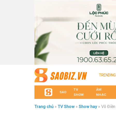
TRENDIN
TV
ÂM
SAO
SHOW
NHẠC
Trang chủ
»
TV Show
»
Show hay
»
Võ Điền