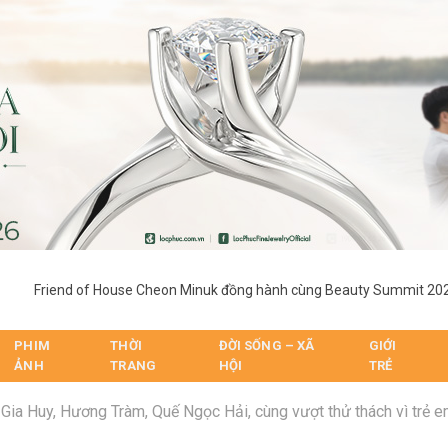
G
PHIM
THỜI
ĐỜI SỐNG – XÃ
GIỚI
ẢNH
TRANG
HỘI
TRẺ
 Gia Huy, Hương Tràm, Quế Ngọc Hải, cùng vượt thử thách vì trẻ 