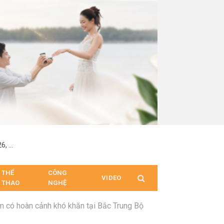
Quỷ Móc Mắt hé lộ truyền thuyết rùng rợn về khu rừng Budo, đánh dấu màn tái xuất của sao Tee Yod: Quỷ Ăn Tạng
THỂ
CÔNG
VIDEO
THAO
NGHỆ
em có hoàn cảnh khó khăn tại Bắc Trung Bộ