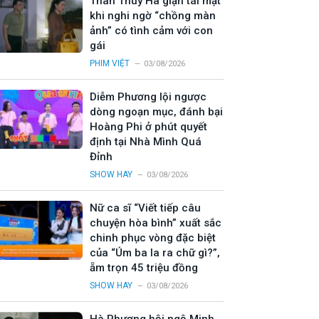
Thân Thúy Hà giận tái mặt
khi nghi ngờ “chồng màn
ảnh” có tình cảm với con
gái
PHIM VIỆT
03/08/2026
Diễm Phương lội ngược
dòng ngoạn mục, đánh bại
Hoàng Phi ở phút quyết
định tại Nhà Mình Quá
Đỉnh
SHOW HAY
03/08/2026
Nữ ca sĩ “Viết tiếp câu
chuyện hòa bình” xuất sắc
chinh phục vòng đặc biệt
của “Úm ba la ra chữ gì?”,
ẵm trọn 45 triệu đồng
SHOW HAY
03/08/2026