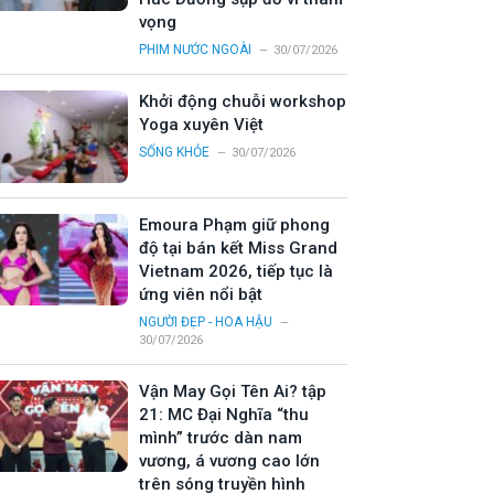
vọng
PHIM NƯỚC NGOÀI
30/07/2026
Khởi động chuỗi workshop
Yoga xuyên Việt
SỐNG KHỎE
30/07/2026
Emoura Phạm giữ phong
độ tại bán kết Miss Grand
Vietnam 2026, tiếp tục là
ứng viên nổi bật
NGƯỜI ĐẸP - HOA HẬU
30/07/2026
Vận May Gọi Tên Ai? tập
21: MC Đại Nghĩa “thu
mình” trước dàn nam
vương, á vương cao lớn
trên sóng truyền hình