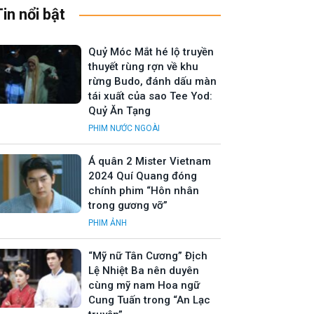
Tin nổi bật
Quỷ Móc Mắt hé lộ truyền
thuyết rùng rợn về khu
rừng Budo, đánh dấu màn
tái xuất của sao Tee Yod:
Quỷ Ăn Tạng
PHIM NƯỚC NGOÀI
Á quân 2 Mister Vietnam
2024 Quí Quang đóng
chính phim “Hôn nhân
trong gương vỡ”
PHIM ẢNH
“Mỹ nữ Tân Cương” Địch
Lệ Nhiệt Ba nên duyên
cùng mỹ nam Hoa ngữ
Cung Tuấn trong “An Lạc