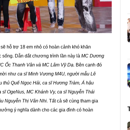
h sẽ hỗ trợ 18 em nhỏ có hoàn cảnh khó khăn
 sống. Dẫn dắt chương trình lần này là
MC Dương
C Ốc Thanh Vân và MC Lâm Vỹ Dạ.
Bên cạnh đó
 mời như
ca sĩ Minh Vương M4U, người mẫu Lê
u thủ Quế Ngọc Hải, ca sĩ Hương Tràm, Á hậu
ca sĩ OgeNus, MC Khánh Vy, ca sĩ Nguyễn Thái
ậu Nguyễn Thị Vân Nhi.
Tất cả sẽ cùng tham gia
hưởng ý nghĩa dành cho các gia đình có hoàn