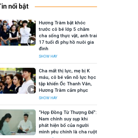
Tin nổi bật
Hương Tràm bật khóc
trước cô bé lớp 5 chăm
cha sống thực vật, anh trai
17 tuổi đi phụ hồ nuôi gia
đình
SHOW HAY
Cha mất thị lực, mẹ bị K
máu, cô bé vẫn nỗ lực học
tập khiến Ốc Thanh Vân,
Hương Tràm cảm phục
SHOW HAY
“Hợp Đồng Từ Thượng Đế”:
Nam chính suy sụp khi
phát hiện bố của người
mình yêu chính là cha ruột