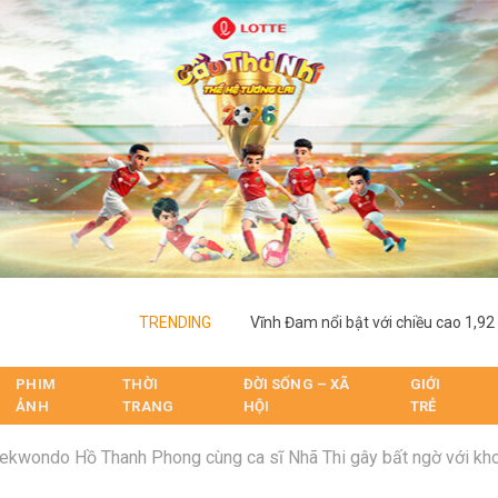
TRENDING
PHIM
THỜI
ĐỜI SỐNG – XÃ
GIỚI
ẢNH
TRANG
HỘI
TRẺ
aekwondo Hồ Thanh Phong cùng ca sĩ Nhã Thi gây bất ngờ với kho