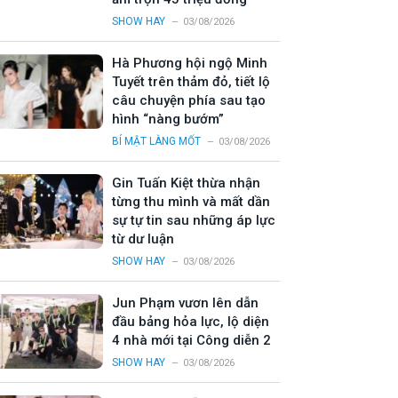
SHOW HAY
03/08/2026
Hà Phương hội ngộ Minh
Tuyết trên thảm đỏ, tiết lộ
câu chuyện phía sau tạo
hình “nàng bướm”
BÍ MẬT LÀNG MỐT
03/08/2026
Gin Tuấn Kiệt thừa nhận
từng thu mình và mất dần
sự tự tin sau những áp lực
từ dư luận
SHOW HAY
03/08/2026
Jun Phạm vươn lên dẫn
đầu bảng hỏa lực, lộ diện
4 nhà mới tại Công diễn 2
SHOW HAY
03/08/2026