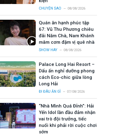
kiện
CHUYỆN SAO
08/08/2026
Quán ăn hạnh phúc tập
67: Vũ Thu Phương chiêu
đãi Năm Chà, Nam Khánh
mâm cơm đậm vị quê nhà
SHOW HAY
08/08/2026
Palace Long Hai Resort –
Dấu ấn nghỉ dưỡng phong
cách Eco-chic giữa lòng
Long Hải
ĐI ĐÂU ĂN GÌ
07/08/2026
“Nhà Mình Quá Đỉnh”: Hải
Yến Idol lần đầu đảm nhận
vai trò đội trưởng, tiếc
nuối khi phải rời cuộc chơi
sớm