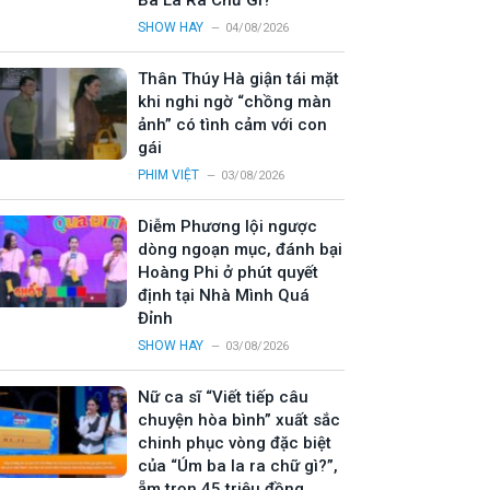
Ba La Ra Chữ Gì?”
SHOW HAY
04/08/2026
Thân Thúy Hà giận tái mặt
khi nghi ngờ “chồng màn
ảnh” có tình cảm với con
gái
PHIM VIỆT
03/08/2026
Diễm Phương lội ngược
dòng ngoạn mục, đánh bại
Hoàng Phi ở phút quyết
định tại Nhà Mình Quá
Đỉnh
SHOW HAY
03/08/2026
Nữ ca sĩ “Viết tiếp câu
chuyện hòa bình” xuất sắc
chinh phục vòng đặc biệt
của “Úm ba la ra chữ gì?”,
ẵm trọn 45 triệu đồng