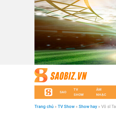
TV
ÂM
SAO
SHOW
NHẠC
Trang chủ
»
TV Show
»
Show hay
»
Võ sĩ T