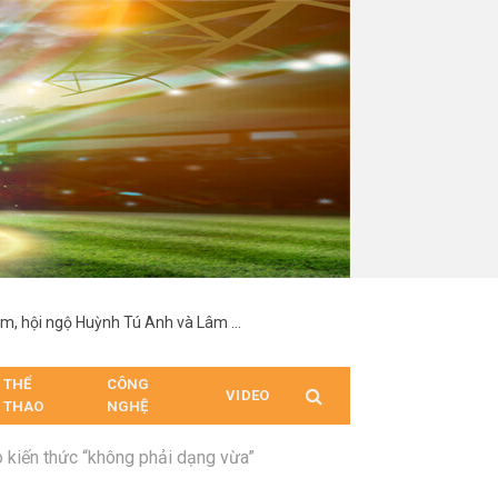
Vĩnh Đam nổi bật với chiều cao 1,92 m, hội ngộ Huỳnh Tú Anh và Lâm Minh tại sự kiện
THỂ
CÔNG
VIDEO
THAO
NGHỆ
 kiến thức “không phải dạng vừa”