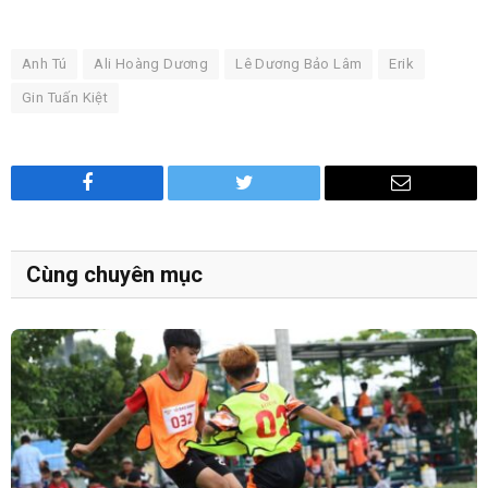
Anh Tú
Ali Hoàng Dương
Lê Dương Bảo Lâm
Erik
Gin Tuấn Kiệt
Facebook
Twitter
Email
Cùng chuyên mục