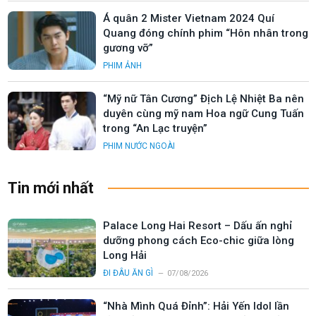
Á quân 2 Mister Vietnam 2024 Quí
Quang đóng chính phim “Hôn nhân trong
gương vỡ”
PHIM ẢNH
“Mỹ nữ Tân Cương” Địch Lệ Nhiệt Ba nên
duyên cùng mỹ nam Hoa ngữ Cung Tuấn
trong “An Lạc truyện”
PHIM NƯỚC NGOÀI
Tin mới nhất
Palace Long Hai Resort – Dấu ấn nghỉ
dưỡng phong cách Eco-chic giữa lòng
Long Hải
ĐI ĐÂU ĂN GÌ
07/08/2026
“Nhà Mình Quá Đỉnh”: Hải Yến Idol lần