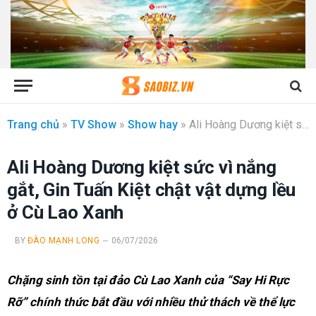
Trang chủ
»
TV Show
»
Show hay
»
Ali Hoàng Dương kiệt sức vì nắng gắt, Gin Tuấn Kiệt chật vật dựng lều ở Cù Lao Xanh
Ali Hoàng Dương kiệt sức vì nắng
gắt, Gin Tuấn Kiệt chật vật dựng lều
ở Cù Lao Xanh
BY
ĐÀO MẠNH LONG
06/07/2026
Chặng sinh tồn tại đảo Cù Lao Xanh của “Say Hi Rực
Rỡ” chính thức bắt đầu với nhiều thử thách về thể lực