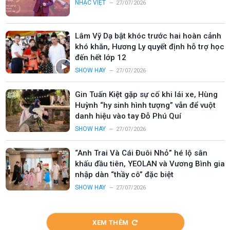
NHẠC VIỆT
27/07/2026
Lâm Vỹ Dạ bật khóc trước hai hoàn cảnh
khó khăn, Hương Ly quyết định hỗ trợ học
đến hết lớp 12
SHOW HAY
27/07/2026
Gin Tuấn Kiệt gặp sự cố khi lái xe, Hùng
Huỳnh “hy sinh hình tượng” vẫn để vuột
danh hiệu vào tay Đỗ Phú Quí
SHOW HAY
27/07/2026
“Anh Trai Và Cái Đuôi Nhỏ” hé lộ sân
khấu đầu tiên, YEOLAN và Vương Bình gia
nhập dàn “thầy cô” đặc biệt
SHOW HAY
27/07/2026
XEM THÊM