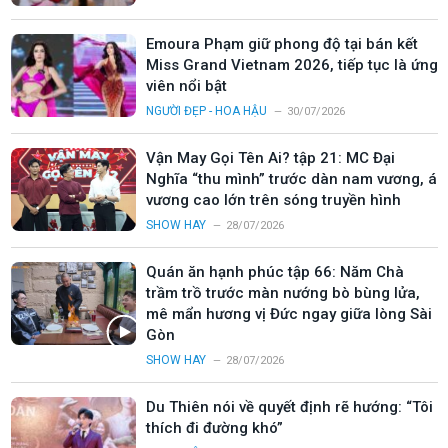
Emoura Phạm giữ phong độ tại bán kết
Miss Grand Vietnam 2026, tiếp tục là ứng
viên nổi bật
NGƯỜI ĐẸP - HOA HẬU
30/07/2026
Vận May Gọi Tên Ai? tập 21: MC Đại
Nghĩa “thu mình” trước dàn nam vương, á
vương cao lớn trên sóng truyền hình
SHOW HAY
28/07/2026
Quán ăn hạnh phúc tập 66: Năm Chà
trầm trồ trước màn nướng bò bùng lửa,
mê mẩn hương vị Đức ngay giữa lòng Sài
Gòn
SHOW HAY
28/07/2026
Du Thiên nói về quyết định rẽ hướng: “Tôi
thích đi đường khó”