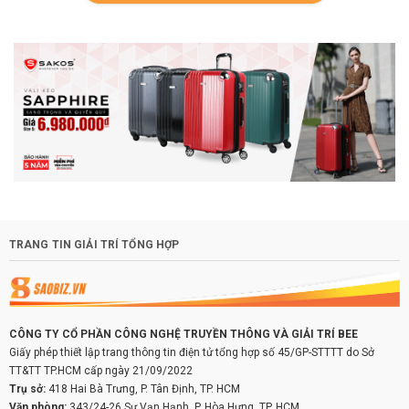
TRANG TIN GIẢI TRÍ TỔNG HỢP
CÔNG TY CỔ PHẦN CÔNG NGHỆ TRUYỀN THÔNG VÀ GIẢI TRÍ BEE
Giấy phép thiết lập trang thông tin điện tử tổng hợp số 45/GP-STTTT do Sở
TT&TT TP.HCM cấp ngày 21/09/2022
Trụ sở:
418 Hai Bà Trưng, P. Tân Định, TP. HCM
Văn phòng:
343/24-26 Sư Vạn Hạnh, P. Hòa Hưng, TP. HCM