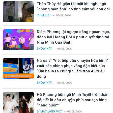
Thân Thúy Hà giận tái mặt khi nghi ngờ
“chồng màn ảnh” có tình cảm với con gái
PHIM VIỆT
03/08/2026
Diễm Phương lội ngược dòng ngoạn mục,
đánh bại Hoàng Phi ở phút quyết định tại
Nhà Mình Quá Đỉnh
SHOW HAY
03/08/2026
Nữ ca sĩ “Viết tiếp câu chuyện hòa bình”
xuất sắc chinh phục vòng đặc biệt của
“Úm ba la ra chữ gì?”, ẵm trọn 45 triệu
đồng
SHOW HAY
03/08/2026
Hà Phương hội ngộ Minh Tuyết trên thảm
đỏ, tiết lộ câu chuyện phía sau tạo hình
“nàng bướm”
BÍ MẬT LÀNG MỐT
03/08/2026