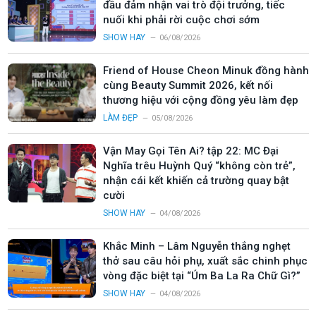
đầu đảm nhận vai trò đội trưởng, tiếc
nuối khi phải rời cuộc chơi sớm
SHOW HAY
06/08/2026
Friend of House Cheon Minuk đồng hành
cùng Beauty Summit 2026, kết nối
thương hiệu với cộng đồng yêu làm đẹp
LÀM ĐẸP
05/08/2026
Vận May Gọi Tên Ai? tập 22: MC Đại
Nghĩa trêu Huỳnh Quý “không còn trẻ”,
nhận cái kết khiến cả trường quay bật
cười
SHOW HAY
04/08/2026
Khắc Minh – Lâm Nguyễn thắng nghẹt
thở sau câu hỏi phụ, xuất sắc chinh phục
vòng đặc biệt tại “Úm Ba La Ra Chữ Gì?”
SHOW HAY
04/08/2026