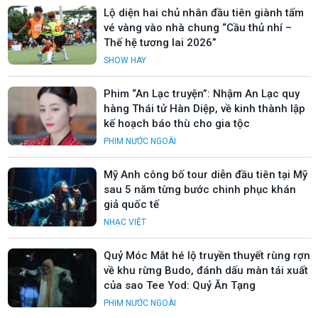
Lộ diện hai chủ nhân đầu tiên giành tấm
vé vàng vào nhà chung “Cầu thủ nhí –
Thế hệ tương lai 2026”
SHOW HAY
Phim “An Lạc truyện”: Nhậm An Lạc quy
hàng Thái tử Hàn Diệp, về kinh thành lập
kế hoạch báo thù cho gia tộc
PHIM NƯỚC NGOÀI
Mỹ Anh công bố tour diễn đầu tiên tại Mỹ
sau 5 năm từng bước chinh phục khán
giả quốc tế
NHẠC VIỆT
Quỷ Móc Mắt hé lộ truyền thuyết rùng rợn
về khu rừng Budo, đánh dấu màn tái xuất
của sao Tee Yod: Quỷ Ăn Tạng
PHIM NƯỚC NGOÀI