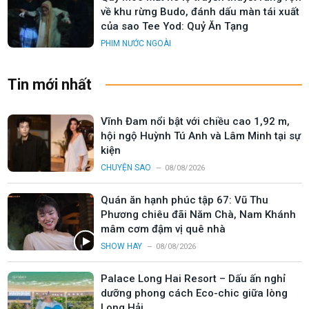
về khu rừng Budo, đánh dấu màn tái xuất
của sao Tee Yod: Quỷ Ăn Tạng
PHIM NƯỚC NGOÀI
Tin mới nhất
Vĩnh Đam nổi bật với chiều cao 1,92 m,
hội ngộ Huỳnh Tú Anh và Lâm Minh tại sự
kiện
CHUYỆN SAO
08/08/2026
Quán ăn hạnh phúc tập 67: Vũ Thu
Phương chiêu đãi Năm Chà, Nam Khánh
mâm cơm đậm vị quê nhà
SHOW HAY
08/08/2026
Palace Long Hai Resort – Dấu ấn nghỉ
dưỡng phong cách Eco-chic giữa lòng
Long Hải