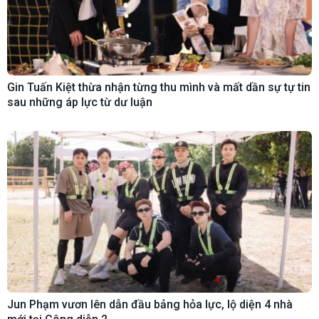
Gin Tuấn Kiệt thừa nhận từng thu mình và mất dần sự tự tin
sau những áp lực từ dư luận
Jun Phạm vươn lên dẫn đầu bảng hỏa lực, lộ diện 4 nhà