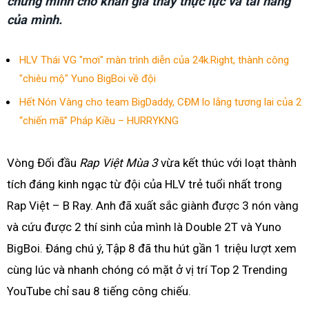
chứng minh cho khán giả thấy thực lực và tài năng
của mình.
HLV Thái VG "mơi" màn trình diễn của 24k.Right, thành công
"chiêu mộ" Yuno BigBoi về đội
Hết Nón Vàng cho team BigDaddy, CĐM lo lắng tương lai của 2
“chiến mã” Pháp Kiều – HURRYKNG
Vòng Đối đầu
Rap Việt Mùa 3
vừa kết thúc với loạt thành
tích đáng kinh ngạc từ đội của HLV trẻ tuổi nhất trong
Rap Việt – B Ray. Anh đã xuất sắc giành được 3 nón vàng
và cứu được 2 thí sinh của mình là Double 2T và Yuno
BigBoi. Đáng chú ý, Tập 8 đã thu hút gần 1 triệu lượt xem
cùng lúc và nhanh chóng có mặt ở vị trí Top 2 Trending
YouTube chỉ sau 8 tiếng công chiếu.