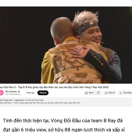
Tính đến thời hiện tại, Vòng Đối Đầu của team B Ray đã
đạt gần 6 triệu view, sở hữu 88 ngàn lượt thích và xấp xỉ