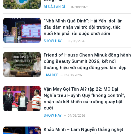
ĐI ĐÂU ĂN GÌ
07/08/2026
“Nhà Mình Quá Đỉnh”: Hải Yến Idol lần
đầu đảm nhận vai trò đội trưởng, tiếc
nuối khi phải rời cuộc chơi sớm
SHOW HAY
06/08/2026
Friend of House Cheon Minuk đồng hành
cùng Beauty Summit 2026, kết nối
thương hiệu với cộng đồng yêu làm đẹp
LÀM ĐẸP
05/08/2026
Vận May Gọi Tên Ai? tập 22: MC Đại
Nghĩa trêu Huỳnh Quý “không còn trẻ”,
nhận cái kết khiến cả trường quay bật
cười
SHOW HAY
04/08/2026
Khắc Minh – Lâm Nguyễn thắng nghẹt