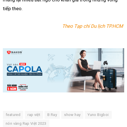
tiếp theo.
Theo Tạp chí Du lịch TP.HCM
featured
rap việt
B Ray
show hay
Yuno Bigboi
nón vàng Rap Việt 2023