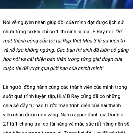
Nói về nguyên nhân giúp đội của mình đạt được lịch sử
chưa từng có khi chỉ có 1 thí sinh bị loại, B Ray nói:
“Bí
mật thành công của tôi tại Rap Việt Mùa 3 là sự kiên trì
và nỗ lực không ngừng. Các bạn thí sinh đã luôn cố gắng
học hỏi và cải thiện bản thân trong từng giai đoạn của
cuộc thi để vượt qua giới hạn của chính mình”.
Là người đồng hành cùng các thành viên của mình trong
suốt quá trình luyện tập, HLV B Ray cũng đã có những
chia sẻ đầy tự hào trước màn trình diễn của hai thành
viên nhận được nón vàng. Nam rapper đánh giá Double
2T là 1 chàng trai có tài năng và màu sắc rất riêng nên sẽ
còn tiến xa trong tương lai. Trong khi đó, Lor đã gây bất