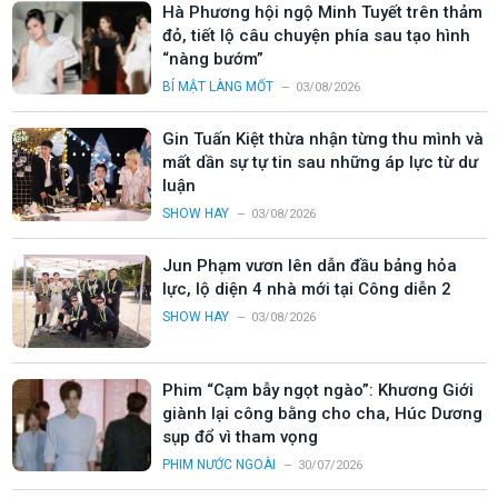
Hà Phương hội ngộ Minh Tuyết trên thảm
đỏ, tiết lộ câu chuyện phía sau tạo hình
“nàng bướm”
BÍ MẬT LÀNG MỐT
03/08/2026
Gin Tuấn Kiệt thừa nhận từng thu mình và
mất dần sự tự tin sau những áp lực từ dư
luận
SHOW HAY
03/08/2026
Jun Phạm vươn lên dẫn đầu bảng hỏa
lực, lộ diện 4 nhà mới tại Công diễn 2
SHOW HAY
03/08/2026
Phim “Cạm bẫy ngọt ngào”: Khương Giới
giành lại công bằng cho cha, Húc Dương
sụp đổ vì tham vọng
PHIM NƯỚC NGOÀI
30/07/2026