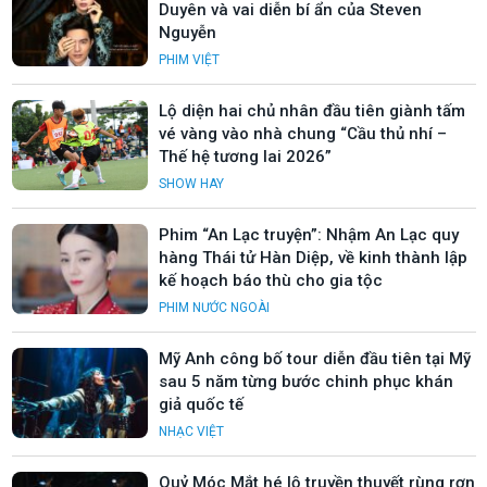
Duyên và vai diễn bí ẩn của Steven
Nguyễn
PHIM VIỆT
Lộ diện hai chủ nhân đầu tiên giành tấm
vé vàng vào nhà chung “Cầu thủ nhí –
Thế hệ tương lai 2026”
SHOW HAY
Phim “An Lạc truyện”: Nhậm An Lạc quy
hàng Thái tử Hàn Diệp, về kinh thành lập
kế hoạch báo thù cho gia tộc
PHIM NƯỚC NGOÀI
Mỹ Anh công bố tour diễn đầu tiên tại Mỹ
sau 5 năm từng bước chinh phục khán
giả quốc tế
NHẠC VIỆT
Quỷ Móc Mắt hé lộ truyền thuyết rùng rợn