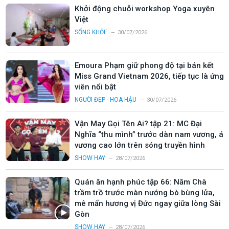
Khởi động chuỗi workshop Yoga xuyên
Việt
SỐNG KHỎE
30/07/2026
Emoura Phạm giữ phong độ tại bán kết
Miss Grand Vietnam 2026, tiếp tục là ứng
viên nổi bật
NGƯỜI ĐẸP - HOA HẬU
30/07/2026
Vận May Gọi Tên Ai? tập 21: MC Đại
Nghĩa “thu mình” trước dàn nam vương, á
vương cao lớn trên sóng truyền hình
SHOW HAY
28/07/2026
Quán ăn hạnh phúc tập 66: Năm Chà
trầm trồ trước màn nướng bò bùng lửa,
mê mẩn hương vị Đức ngay giữa lòng Sài
Gòn
SHOW HAY
28/07/2026