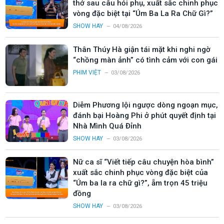
thở sau câu hỏi phụ, xuất sắc chinh phục
vòng đặc biệt tại “Úm Ba La Ra Chữ Gì?”
SHOW HAY
04/08/2026
Thân Thúy Hà giận tái mặt khi nghi ngờ
“chồng màn ảnh” có tình cảm với con gái
PHIM VIỆT
03/08/2026
Diễm Phương lội ngược dòng ngoạn mục,
đánh bại Hoàng Phi ở phút quyết định tại
Nhà Mình Quá Đỉnh
SHOW HAY
03/08/2026
Nữ ca sĩ “Viết tiếp câu chuyện hòa bình”
xuất sắc chinh phục vòng đặc biệt của
“Úm ba la ra chữ gì?”, ẵm trọn 45 triệu
đồng
SHOW HAY
03/08/2026