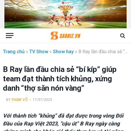
Trang chủ
»
TV Show
»
Show hay
»
B Ray lần đầu chia sẻ “bí kíp” giúp team đạt thành tích khủng, xứng danh “thợ săn nón vàng”
B Ray lần đầu chia sẻ “bí kíp” giúp
team đạt thành tích khủng, xứng
danh “thợ săn nón vàng”
BY
THẮM VÕ
17/07/2023
Với thành tích “khủng” đã đạt được trong vòng Đối
Đầu của Rap Việt 2023, “cậu út” B Ray ngày càng