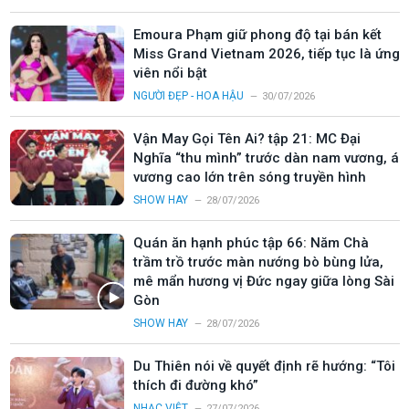
Emoura Phạm giữ phong độ tại bán kết
Miss Grand Vietnam 2026, tiếp tục là ứng
viên nổi bật
NGƯỜI ĐẸP - HOA HẬU
30/07/2026
Vận May Gọi Tên Ai? tập 21: MC Đại
Nghĩa “thu mình” trước dàn nam vương, á
vương cao lớn trên sóng truyền hình
SHOW HAY
28/07/2026
Quán ăn hạnh phúc tập 66: Năm Chà
trầm trồ trước màn nướng bò bùng lửa,
mê mẩn hương vị Đức ngay giữa lòng Sài
Gòn
SHOW HAY
28/07/2026
Du Thiên nói về quyết định rẽ hướng: “Tôi
thích đi đường khó”
NHẠC VIỆT
27/07/2026