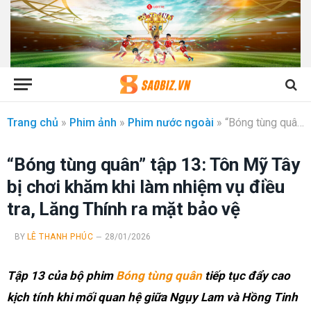
Trang chủ
»
Phim ảnh
»
Phim nước ngoài
»
“Bóng tùng quân” tập 13: Tôn Mỹ Tây bị chơi khăm khi làm nhiệm vụ điều tra, Lăng Thính ra mặt bảo vệ
“Bóng tùng quân” tập 13: Tôn Mỹ Tây
bị chơi khăm khi làm nhiệm vụ điều
tra, Lăng Thính ra mặt bảo vệ
BY
LÊ THANH PHÚC
28/01/2026
Tập 13 của bộ phim
Bóng tùng quân
tiếp tục đẩy cao
kịch tính khi mối quan hệ giữa Ngụy Lam và Hồng Tinh