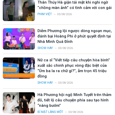
Thân Thúy Hà giận tái mặt khi nghi ngờ
“chồng màn ảnh” có tình cảm với con gái
PHIM VIỆT
03/08/2026
Diễm Phương lội ngược dòng ngoạn mục,
đánh bại Hoàng Phi ở phút quyết định tại
Nhà Mình Quá Đỉnh
SHOW HAY
03/08/2026
Nữ ca sĩ “Viết tiếp câu chuyện hòa bình”
xuất sắc chinh phục vòng đặc biệt của
“Úm ba la ra chữ gì?”, ẵm trọn 45 triệu
đồng
SHOW HAY
03/08/2026
Hà Phương hội ngộ Minh Tuyết trên thảm
đỏ, tiết lộ câu chuyện phía sau tạo hình
“nàng bướm”
BÍ MẬT LÀNG MỐT
03/08/2026