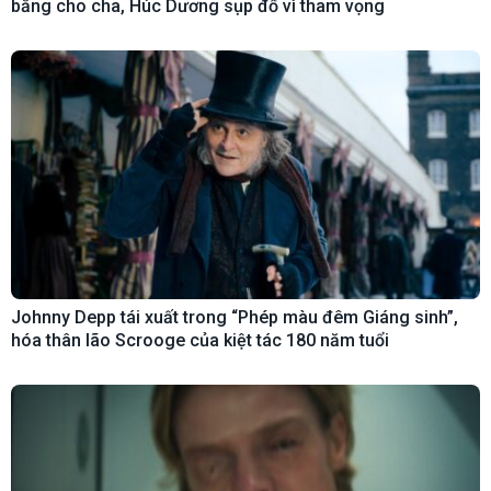
bằng cho cha, Húc Dương sụp đổ vì tham vọng
Johnny Depp tái xuất trong “Phép màu đêm Giáng sinh”,
hóa thân lão Scrooge của kiệt tác 180 năm tuổi