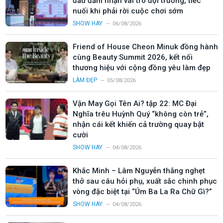
đầu đảm nhận vai trò đội trưởng, tiếc
nuối khi phải rời cuộc chơi sớm
SHOW HAY
06/08/2026
Friend of House Cheon Minuk đồng hành
cùng Beauty Summit 2026, kết nối
thương hiệu với cộng đồng yêu làm đẹp
LÀM ĐẸP
05/08/2026
Vận May Gọi Tên Ai? tập 22: MC Đại
Nghĩa trêu Huỳnh Quý “không còn trẻ”,
nhận cái kết khiến cả trường quay bật
cười
SHOW HAY
04/08/2026
Khắc Minh – Lâm Nguyễn thắng nghẹt
thở sau câu hỏi phụ, xuất sắc chinh phục
vòng đặc biệt tại “Úm Ba La Ra Chữ Gì?”
SHOW HAY
04/08/2026