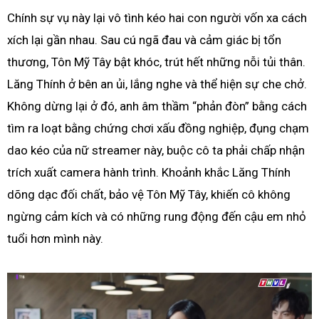
Chính sự vụ này lại vô tình kéo hai con người vốn xa cách
xích lại gần nhau. Sau cú ngã đau và cảm giác bị tổn
thương, Tôn Mỹ Tây bật khóc, trút hết những nỗi tủi thân.
Lăng Thính ở bên an ủi, lắng nghe và thể hiện sự che chở.
Không dừng lại ở đó, anh âm thầm “phản đòn” bằng cách
tìm ra loạt bằng chứng chơi xấu đồng nghiệp, đụng chạm
dao kéo của nữ streamer này, buộc cô ta phải chấp nhận
trích xuất camera hành trình. Khoảnh khắc Lăng Thính
dõng dạc đối chất, bảo vệ Tôn Mỹ Tây, khiến cô không
ngừng cảm kích và có những rung động đến cậu em nhỏ
tuổi hơn mình này.