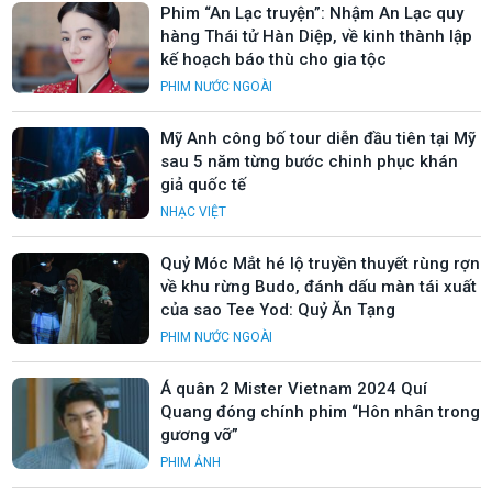
Phim “An Lạc truyện”: Nhậm An Lạc quy
hàng Thái tử Hàn Diệp, về kinh thành lập
kế hoạch báo thù cho gia tộc
PHIM NƯỚC NGOÀI
Mỹ Anh công bố tour diễn đầu tiên tại Mỹ
sau 5 năm từng bước chinh phục khán
giả quốc tế
NHẠC VIỆT
Quỷ Móc Mắt hé lộ truyền thuyết rùng rợn
về khu rừng Budo, đánh dấu màn tái xuất
của sao Tee Yod: Quỷ Ăn Tạng
PHIM NƯỚC NGOÀI
Á quân 2 Mister Vietnam 2024 Quí
Quang đóng chính phim “Hôn nhân trong
gương vỡ”
PHIM ẢNH