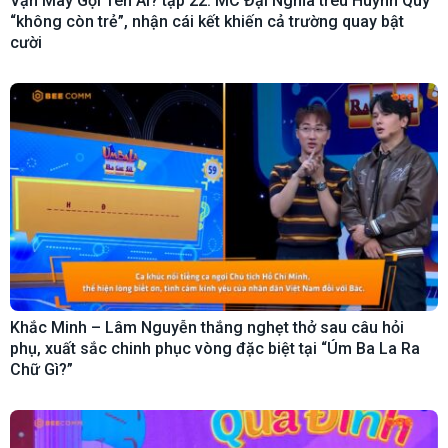
Vận May Gọi Tên Ai? tập 22: MC Đại Nghĩa trêu Huỳnh Quý
“không còn trẻ”, nhận cái kết khiến cả trường quay bật
cười
Khắc Minh – Lâm Nguyễn thắng nghẹt thở sau câu hỏi
phụ, xuất sắc chinh phục vòng đặc biệt tại “Úm Ba La Ra
Chữ Gì?”