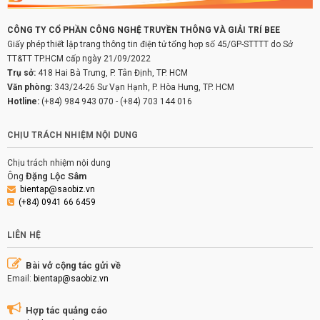
CÔNG TY CỔ PHẦN CÔNG NGHỆ TRUYỀN THÔNG VÀ GIẢI TRÍ BEE
Giấy phép thiết lập trang thông tin điện tử tổng hợp số 45/GP-STTTT do Sở
TT&TT TP.HCM cấp ngày 21/09/2022
Trụ sở:
418 Hai Bà Trưng, P. Tân Định, TP. HCM
Văn phòng:
343/24-26 Sư Vạn Hạnh, P. Hòa Hưng, TP. HCM
Hotline:
(+84) 984 943 070
-
(+84) 703 144 016
CHỊU TRÁCH NHIỆM NỘI DUNG
Chịu trách nhiệm nội dung
Đặng Lộc Sâm
Ông
bientap@saobiz.vn
(+84) 0941 66 6459
LIÊN HỆ
Bài vở cộng tác gửi về
Email:
bientap@saobiz.vn
Hợp tác quảng cáo