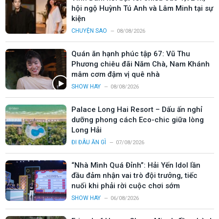
hội ngộ Huỳnh Tú Anh và Lâm Minh tại sự
kiện
CHUYỆN SAO
08/08/2026
Quán ăn hạnh phúc tập 67: Vũ Thu
Phương chiêu đãi Năm Chà, Nam Khánh
mâm cơm đậm vị quê nhà
SHOW HAY
08/08/2026
Palace Long Hai Resort – Dấu ấn nghỉ
dưỡng phong cách Eco-chic giữa lòng
Long Hải
ĐI ĐÂU ĂN GÌ
07/08/2026
“Nhà Mình Quá Đỉnh”: Hải Yến Idol lần
đầu đảm nhận vai trò đội trưởng, tiếc
nuối khi phải rời cuộc chơi sớm
SHOW HAY
06/08/2026