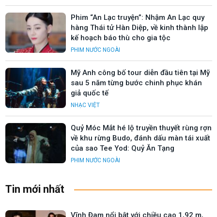
Phim “An Lạc truyện”: Nhậm An Lạc quy
hàng Thái tử Hàn Diệp, về kinh thành lập
kế hoạch báo thù cho gia tộc
PHIM NƯỚC NGOÀI
Mỹ Anh công bố tour diễn đầu tiên tại Mỹ
sau 5 năm từng bước chinh phục khán
giả quốc tế
NHẠC VIỆT
Quỷ Móc Mắt hé lộ truyền thuyết rùng rợn
về khu rừng Budo, đánh dấu màn tái xuất
của sao Tee Yod: Quỷ Ăn Tạng
PHIM NƯỚC NGOÀI
Tin mới nhất
Vĩnh Đam nổi bật với chiều cao 1,92 m,