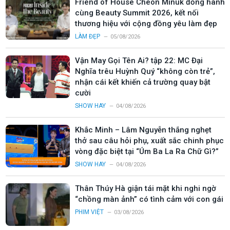
Friend of House Cheon Minuk đồng hành
cùng Beauty Summit 2026, kết nối
thương hiệu với cộng đồng yêu làm đẹp
LÀM ĐẸP
05/08/2026
Vận May Gọi Tên Ai? tập 22: MC Đại
Nghĩa trêu Huỳnh Quý “không còn trẻ”,
nhận cái kết khiến cả trường quay bật
cười
SHOW HAY
04/08/2026
Khắc Minh – Lâm Nguyễn thắng nghẹt
thở sau câu hỏi phụ, xuất sắc chinh phục
vòng đặc biệt tại “Úm Ba La Ra Chữ Gì?”
SHOW HAY
04/08/2026
Thân Thúy Hà giận tái mặt khi nghi ngờ
“chồng màn ảnh” có tình cảm với con gái
PHIM VIỆT
03/08/2026