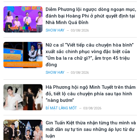
Diễm Phương lội ngược dòng ngoạn mục,
đánh bại Hoàng Phi ở phút quyết định tại
Nhà Mình Quá Đỉnh
SHOW HAY
03/08/2026
Nữ ca sĩ “Viết tiếp câu chuyện hòa bình”
xuất sắc chinh phục vòng đặc biệt của
“Úm ba la ra chữ gì?”, ẵm trọn 45 triệu
đồng
SHOW HAY
03/08/2026
Hà Phương hội ngộ Minh Tuyết trên thảm
đỏ, tiết lộ câu chuyện phía sau tạo hình
“nàng bướm”
BÍ MẬT LÀNG MỐT
03/08/2026
Gin Tuấn Kiệt thừa nhận từng thu mình và
mất dần sự tự tin sau những áp lực từ dư
luận