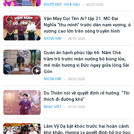
NGƯỜI ĐẸP - HOA HẬU
30/07/2026
Vận May Gọi Tên Ai? tập 21: MC Đại
Nghĩa “thu mình” trước dàn nam vương, á
vương cao lớn trên sóng truyền hình
SHOW HAY
28/07/2026
Quán ăn hạnh phúc tập 66: Năm Chà
trầm trồ trước màn nướng bò bùng lửa,
mê mẩn hương vị Đức ngay giữa lòng Sài
Gòn
SHOW HAY
28/07/2026
Du Thiên nói về quyết định rẽ hướng: “Tôi
thích đi đường khó”
NHẠC VIỆT
27/07/2026
Lâm Vỹ Dạ bật khóc trước hai hoàn cảnh
khó khăn, Hương Ly quyết định hỗ trợ học