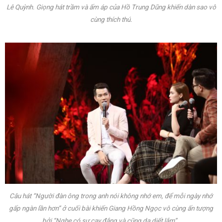
Lê Quỳnh. Giọng hát trầm và ấm áp của Hồ Trung Dũng khiến dàn sao vô
cùng thích thú.
Câu hát “Người đàn ông trong anh nói không nhớ em, để mỗi ngày nhớ
gấp ngàn lần hơn” ở cuối bài khiến Giang Hồng Ngọc vô cùng ấn tượng
bởi
“Nghe có sự cay đắng và cũng da diết lắm”
.