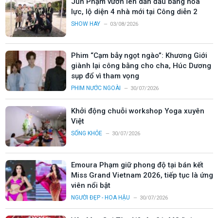
Jun Phạm vươn lên dẫn đầu bảng hỏa
lực, lộ diện 4 nhà mới tại Công diễn 2
SHOW HAY
03/08/2026
Phim “Cạm bẫy ngọt ngào”: Khương Giới
giành lại công bằng cho cha, Húc Dương
sụp đổ vì tham vọng
PHIM NƯỚC NGOÀI
30/07/2026
Khởi động chuỗi workshop Yoga xuyên
Việt
SỐNG KHỎE
30/07/2026
Emoura Phạm giữ phong độ tại bán kết
Miss Grand Vietnam 2026, tiếp tục là ứng
viên nổi bật
NGƯỜI ĐẸP - HOA HẬU
30/07/2026