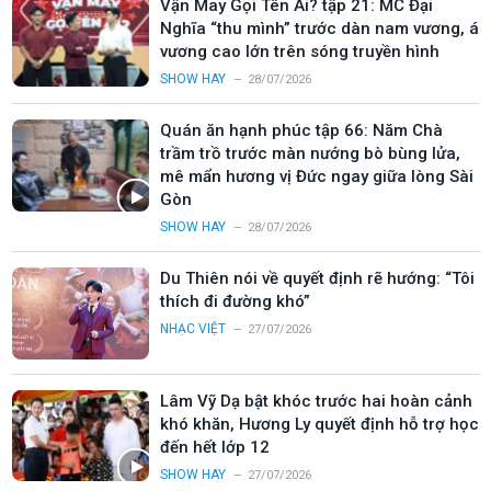
Vận May Gọi Tên Ai? tập 21: MC Đại
Nghĩa “thu mình” trước dàn nam vương, á
vương cao lớn trên sóng truyền hình
SHOW HAY
28/07/2026
Quán ăn hạnh phúc tập 66: Năm Chà
trầm trồ trước màn nướng bò bùng lửa,
mê mẩn hương vị Đức ngay giữa lòng Sài
Gòn
SHOW HAY
28/07/2026
Du Thiên nói về quyết định rẽ hướng: “Tôi
thích đi đường khó”
NHẠC VIỆT
27/07/2026
Lâm Vỹ Dạ bật khóc trước hai hoàn cảnh
khó khăn, Hương Ly quyết định hỗ trợ học
đến hết lớp 12
SHOW HAY
27/07/2026