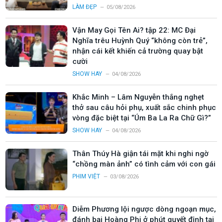
LÀM ĐẸP
05/08/2026
Vận May Gọi Tên Ai? tập 22: MC Đại
Nghĩa trêu Huỳnh Quý “không còn trẻ”,
nhận cái kết khiến cả trường quay bật
cười
SHOW HAY
04/08/2026
Khắc Minh – Lâm Nguyễn thắng nghẹt
thở sau câu hỏi phụ, xuất sắc chinh phục
vòng đặc biệt tại “Úm Ba La Ra Chữ Gì?”
SHOW HAY
04/08/2026
Thân Thúy Hà giận tái mặt khi nghi ngờ
“chồng màn ảnh” có tình cảm với con gái
PHIM VIỆT
03/08/2026
Diễm Phương lội ngược dòng ngoạn mục,
đánh bại Hoàng Phi ở phút quyết định tại