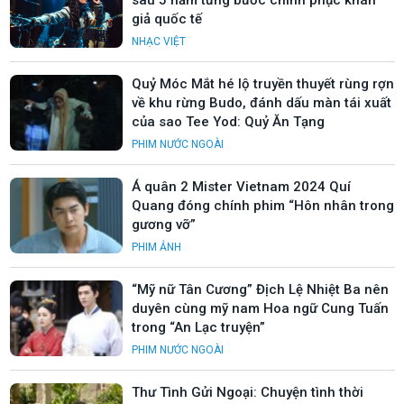
sau 5 năm từng bước chinh phục khán
giả quốc tế
NHẠC VIỆT
Quỷ Móc Mắt hé lộ truyền thuyết rùng rợn
về khu rừng Budo, đánh dấu màn tái xuất
của sao Tee Yod: Quỷ Ăn Tạng
PHIM NƯỚC NGOÀI
Á quân 2 Mister Vietnam 2024 Quí
Quang đóng chính phim “Hôn nhân trong
gương vỡ”
PHIM ẢNH
“Mỹ nữ Tân Cương” Địch Lệ Nhiệt Ba nên
duyên cùng mỹ nam Hoa ngữ Cung Tuấn
trong “An Lạc truyện”
PHIM NƯỚC NGOÀI
Thư Tình Gửi Ngoại: Chuyện tình thời