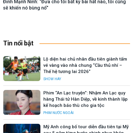
Đinh Mạnh Ninh: “Đưa cho tôi bất kỳ bài hát nào, tôi cũng
sẽ khiến nó bùng nổ”
Tin nổi bật
Lộ diện hai chủ nhân đầu tiên giành tấm
vé vàng vào nhà chung “Cầu thủ nhí –
Thế hệ tương lai 2026”
SHOW HAY
Phim “An Lạc truyện”: Nhậm An Lạc quy
hàng Thái tử Hàn Diệp, về kinh thành lập
kế hoạch báo thù cho gia tộc
PHIM NƯỚC NGOÀI
Mỹ Anh công bố tour diễn đầu tiên tại Mỹ