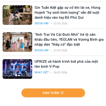
Gin Tuấn Kiệt gặp sự cố khi lái xe, Hùng
Huỳnh “hy sinh hình tượng” vẫn để vuột
danh hiệu vào tay Đỗ Phú Quí
SHOW HAY
27/07/2026
“Anh Trai Và Cái Đuôi Nhỏ” hé lộ sân
khấu đầu tiên, YEOLAN và Vương Bình gia
nhập dàn “thầy cô” đặc biệt
SHOW HAY
27/07/2026
UPRIZE và hành trình bứt phá của một
tân binh V-Pop
NHẠC VIỆT
24/07/2026
XEM THÊM