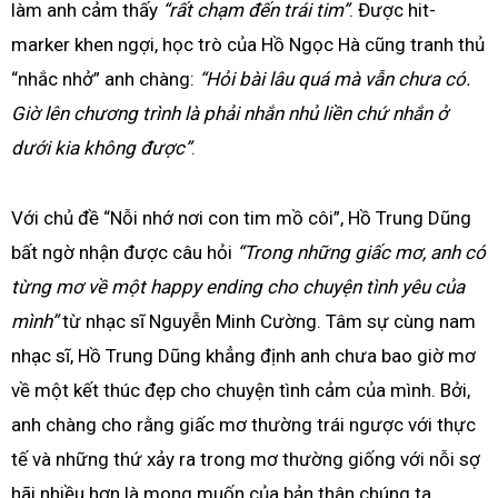
làm anh cảm thấy
“rất chạm đến trái tim”
. Được hit-
marker khen ngợi, học trò của Hồ Ngọc Hà cũng tranh thủ
“nhắc nhở” anh chàng:
“Hỏi bài lâu quá mà vẫn chưa có.
Giờ lên chương trình là phải nhắn nhủ liền chứ nhắn ở
dưới kia không được”
.
Với chủ đề “Nỗi nhớ nơi con tim mồ côi”, Hồ Trung Dũng
bất ngờ nhận được câu hỏi
“Trong những giấc mơ, anh có
từng mơ về một happy ending cho chuyện tình yêu của
mình”
từ nhạc sĩ Nguyễn Minh Cường. Tâm sự cùng nam
nhạc sĩ, Hồ Trung Dũng khẳng định anh chưa bao giờ mơ
về một kết thúc đẹp cho chuyện tình cảm của mình. Bởi,
anh chàng cho rằng giấc mơ thường trái ngược với thực
tế và những thứ xảy ra trong mơ thường giống với nỗi sợ
hãi nhiều hơn là mong muốn của bản thân chúng ta.