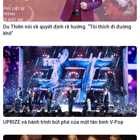
Du Thiên nói về quyết định rẽ hướng: “Tôi thích đi đường
khó”
UPRIZE và hành trình bứt phá của một tân binh V-Pop