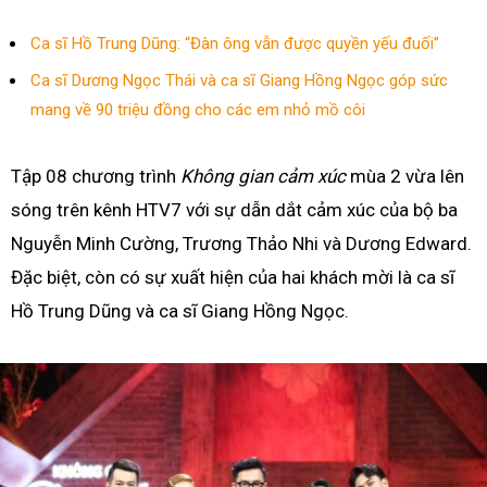
Ca sĩ Hồ Trung Dũng: “Đàn ông vẫn được quyền yếu đuối”
Ca sĩ Dương Ngọc Thái và ca sĩ Giang Hồng Ngọc góp sức
mang về 90 triệu đồng cho các em nhỏ mồ côi
Tập 08 chương trình
Không gian cảm xúc
mùa 2 vừa lên
sóng trên kênh HTV7 với sự dẫn dắt cảm xúc của bộ ba
Nguyễn Minh Cường, Trương Thảo Nhi và Dương Edward.
Đặc biệt, còn có sự xuất hiện của hai khách mời là ca sĩ
Hồ Trung Dũng và ca sĩ Giang Hồng Ngọc.