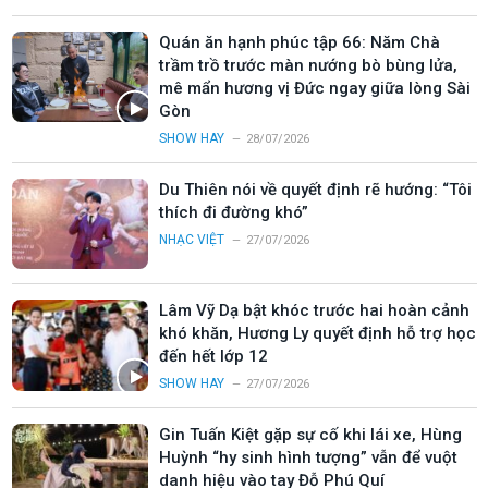
Quán ăn hạnh phúc tập 66: Năm Chà
trầm trồ trước màn nướng bò bùng lửa,
mê mẩn hương vị Đức ngay giữa lòng Sài
Gòn
SHOW HAY
28/07/2026
Du Thiên nói về quyết định rẽ hướng: “Tôi
thích đi đường khó”
NHẠC VIỆT
27/07/2026
Lâm Vỹ Dạ bật khóc trước hai hoàn cảnh
khó khăn, Hương Ly quyết định hỗ trợ học
đến hết lớp 12
SHOW HAY
27/07/2026
Gin Tuấn Kiệt gặp sự cố khi lái xe, Hùng
Huỳnh “hy sinh hình tượng” vẫn để vuột
danh hiệu vào tay Đỗ Phú Quí