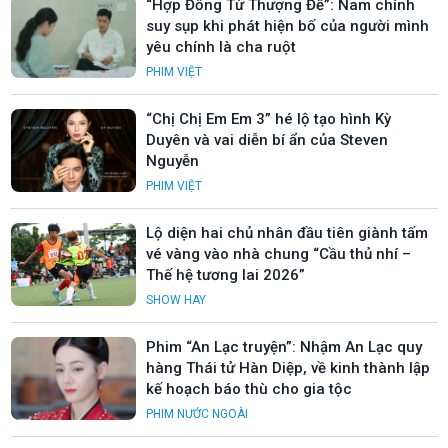
“Hợp Đồng Từ Thượng Đế”: Nam chính
suy sụp khi phát hiện bố của người mình
yêu chính là cha ruột
PHIM VIỆT
“Chị Chị Em Em 3” hé lộ tạo hình Kỳ
Duyên và vai diễn bí ẩn của Steven
Nguyễn
PHIM VIỆT
Lộ diện hai chủ nhân đầu tiên giành tấm
vé vàng vào nhà chung “Cầu thủ nhí –
Thế hệ tương lai 2026”
SHOW HAY
Phim “An Lạc truyện”: Nhậm An Lạc quy
hàng Thái tử Hàn Diệp, về kinh thành lập
kế hoạch báo thù cho gia tộc
PHIM NƯỚC NGOÀI