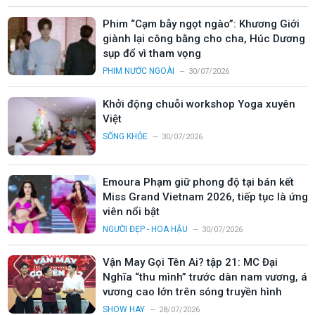
Phim “Cạm bẫy ngọt ngào”: Khương Giới
giành lại công bằng cho cha, Húc Dương
sụp đổ vì tham vọng
PHIM NƯỚC NGOÀI
30/07/2026
Khởi động chuỗi workshop Yoga xuyên
Việt
SỐNG KHỎE
30/07/2026
Emoura Phạm giữ phong độ tại bán kết
Miss Grand Vietnam 2026, tiếp tục là ứng
viên nổi bật
NGƯỜI ĐẸP - HOA HẬU
30/07/2026
Vận May Gọi Tên Ai? tập 21: MC Đại
Nghĩa “thu mình” trước dàn nam vương, á
vương cao lớn trên sóng truyền hình
SHOW HAY
28/07/2026