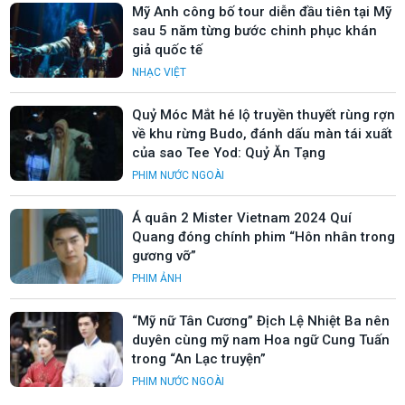
Mỹ Anh công bố tour diễn đầu tiên tại Mỹ
sau 5 năm từng bước chinh phục khán
giả quốc tế
NHẠC VIỆT
Quỷ Móc Mắt hé lộ truyền thuyết rùng rợn
về khu rừng Budo, đánh dấu màn tái xuất
của sao Tee Yod: Quỷ Ăn Tạng
PHIM NƯỚC NGOÀI
Á quân 2 Mister Vietnam 2024 Quí
Quang đóng chính phim “Hôn nhân trong
gương vỡ”
PHIM ẢNH
“Mỹ nữ Tân Cương” Địch Lệ Nhiệt Ba nên
duyên cùng mỹ nam Hoa ngữ Cung Tuấn
trong “An Lạc truyện”
PHIM NƯỚC NGOÀI