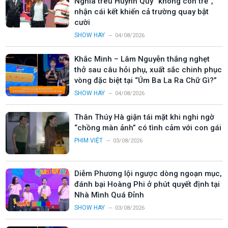
Nghĩa trêu Huỳnh Quý “không còn trẻ”,
nhận cái kết khiến cả trường quay bật
cười
SHOW HAY
04/08/2026
Khắc Minh – Lâm Nguyễn thắng nghẹt
thở sau câu hỏi phụ, xuất sắc chinh phục
vòng đặc biệt tại “Úm Ba La Ra Chữ Gì?”
SHOW HAY
04/08/2026
Thân Thúy Hà giận tái mặt khi nghi ngờ
“chồng màn ảnh” có tình cảm với con gái
PHIM VIỆT
03/08/2026
Diễm Phương lội ngược dòng ngoạn mục,
đánh bại Hoàng Phi ở phút quyết định tại
Nhà Mình Quá Đỉnh
SHOW HAY
03/08/2026