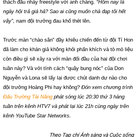
thách đấu nhảy freestyle với anh chàng.
“Hôm nay là
ngày hội trả giá hả? Sao ai cũng muốn chà đạp tôi hết
vậy”,
nam đội trưởng đau khổ thét lên.
Trước màn “chào sân” đầy khiêu chiến đến từ đội Tí Hon
đã làm cho khán giả không khỏi phấn khích và tò mò liệu
còn điều gì sẽ xảy ra với màn đối đầu của hai đội chơi
tuần này? Và với tính cách “quậy bung nóc” của Don
Nguyễn và Lona sẽ lấy lại được chút danh dự nào cho
đội trưởng Hoàng Phi hay không?
Đón xem chương trình
Đấu Trường Tài Năng
phát sóng lúc 20:30 thứ 3 hàng
tuần trên kênh HTV7 và phát lại lúc 21h cùng ngày trên
kênh YouTube Star Networks.
Theo Tạp chí Ánh sáng và Cuộc sống