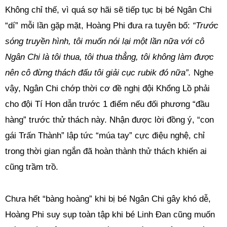
Không chỉ thế, vì quá sợ hãi sẽ tiếp tục bị bé Ngân Chi
“dí” mỗi lần gặp mặt, Hoàng Phi đưa ra tuyên bố:
“Trước
sóng truyền hình, tôi muốn nói lại một lần nữa với cô
Ngân Chi là tôi thua, tôi thua thẳng, tôi không làm được
nên cô đừng thách đấu tôi giải cục rubik đó nữa”.
Nghe
vậy, Ngân Chi chớp thời cơ đề nghị đội Khổng Lồ phải
cho đội Tí Hon dẫn trước 1 điểm nếu đối phương “đầu
hàng” trước thử thách này. Nhận được lời đồng ý, “con
gái Trấn Thành” lập tức “múa tay” cực điệu nghệ, chỉ
trong thời gian ngắn đã hoàn thành thử thách khiến ai
cũng trầm trồ.
Chưa hết “bàng hoàng” khi bị bé Ngân Chi gây khó dễ,
Hoàng Phi suy sụp toàn tập khi bé Linh Đan cũng muốn