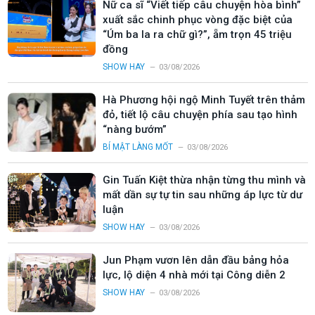
Nữ ca sĩ “Viết tiếp câu chuyện hòa bình”
xuất sắc chinh phục vòng đặc biệt của
“Úm ba la ra chữ gì?”, ẵm trọn 45 triệu
đồng
SHOW HAY
03/08/2026
Hà Phương hội ngộ Minh Tuyết trên thảm
đỏ, tiết lộ câu chuyện phía sau tạo hình
“nàng bướm”
BÍ MẬT LÀNG MỐT
03/08/2026
Gin Tuấn Kiệt thừa nhận từng thu mình và
mất dần sự tự tin sau những áp lực từ dư
luận
SHOW HAY
03/08/2026
Jun Phạm vươn lên dẫn đầu bảng hỏa
lực, lộ diện 4 nhà mới tại Công diễn 2
SHOW HAY
03/08/2026