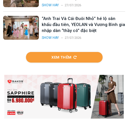
SHOW HAY
27/07/2026
“Anh Trai Và Cái Đuôi Nhỏ” hé lộ sân
khấu đầu tiên, YEOLAN và Vương Bình gia
nhập dàn “thầy cô” đặc biệt
SHOW HAY
27/07/2026
XEM THÊM