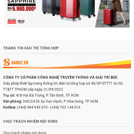
TRANG TIN GIẢI TRÍ TỔNG HỢP
CÔNG TY CỔ PHẦN CÔNG NGHỆ TRUYỀN THÔNG VÀ GIẢI TRÍ BEE
Giấy phép thiết lập trang thông tin điện tử tổng hợp số 45/GP-STTTT do Sở
TT&TT TP.HCM cấp ngày 21/09/2022
Trụ sở:
418 Hai Bà Trưng, P. Tân Định, TP. HCM
Văn phòng:
343/24-26 Sư Vạn Hạnh, P. Hòa Hưng, TP. HCM
Hotline:
(+84) 984 943 070
-
(+84) 703 144 016
CHỊU TRÁCH NHIỆM NỘI DUNG
Chịu trách nhiệm nội dung