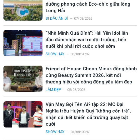
dưỡng phong cách Eco-chic giữa lòng
Long Hải
ĐI ĐÂU ĂN GÌ
07/08/2026
“Nhà Mình Quá Đỉnh”: Hải Yến Idol lần
đầu đảm nhận vai trò đội trưởng, tiếc
nuối khi phải rời cuộc chơi sớm
SHOW HAY
06/08/2026
Friend of House Cheon Minuk đồng hành
cùng Beauty Summit 2026, kết nối
thương hiệu với cộng đồng yêu làm đẹp
LÀM ĐẸP
05/08/2026
Vận May Gọi Tên Ai? tập 22: MC Đại
Nghĩa trêu Huỳnh Quý “không còn trẻ”,
nhận cái kết khiến cả trường quay bật
cười
SHOW HAY
04/08/2026