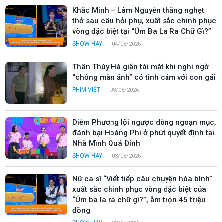
Khắc Minh – Lâm Nguyễn thắng nghẹt
thở sau câu hỏi phụ, xuất sắc chinh phục
vòng đặc biệt tại “Úm Ba La Ra Chữ Gì?”
SHOW HAY
04/08/2026
Thân Thúy Hà giận tái mặt khi nghi ngờ
“chồng màn ảnh” có tình cảm với con gái
PHIM VIỆT
03/08/2026
Diễm Phương lội ngược dòng ngoạn mục,
đánh bại Hoàng Phi ở phút quyết định tại
Nhà Mình Quá Đỉnh
SHOW HAY
03/08/2026
Nữ ca sĩ “Viết tiếp câu chuyện hòa bình”
xuất sắc chinh phục vòng đặc biệt của
“Úm ba la ra chữ gì?”, ẵm trọn 45 triệu
đồng