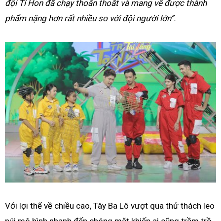
đội Tí Hon đã chạy thoăn thoắt và mang về được thành
phẩm nặng hơn rất nhiều so với đội người lớn”.
Với lợi thế về chiều cao, Tây Ba Lô vượt qua thử thách leo
núi mô hình nhanh đến chóng mặt khiến ai cũng trầm trồ.