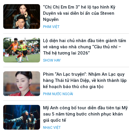
“Chị Chị Em Em 3” hé lộ tạo hình Kỳ
Duyên và vai diễn bí ẩn của Steven
Nguyễn
PHIM VIỆT
Lộ diện hai chủ nhân đầu tiên giành tấm
vé vàng vào nhà chung “Cầu thủ nhí –
Thế hệ tương lai 2026”
SHOW HAY
Phim “An Lạc truyện”: Nhậm An Lạc quy
hàng Thái tử Hàn Diệp, về kinh thành lập
kế hoạch báo thù cho gia tộc
PHIM NƯỚC NGOÀI
Mỹ Anh công bố tour diễn đầu tiên tại Mỹ
sau 5 năm từng bước chinh phục khán
giả quốc tế
NHẠC VIỆT