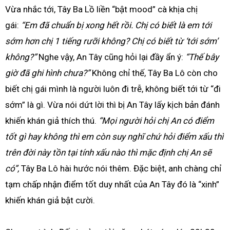
Vừa nhắc tới, Tây Ba Lồ liền “bật mood” cà khịa chị
gái:
“Em đã chuẩn bị xong hết rồi. Chị có biết là em tới
sớm hơn chị 1 tiếng rưỡi không? Chị có biết từ ‘tới sớm’
không?”
Nghe vậy, An Tây cũng hỏi lại đầy ẩn ý:
“Thế bây
giờ đã ghi hình chưa?”
Không chỉ thế, Tây Ba Lô còn cho
biết chị gái mình là người luôn đi trễ, không biết tới từ “đi
sớm” là gì. Vừa nói dứt lời thì bị An Tây lấy kịch bản đánh
khiến khán giả thích thú.
“Mọi người hỏi chị An có điểm
tốt gì hay không thì em còn suy nghĩ chứ hỏi điểm xấu thì
trên đời này tồn tại tính xấu nào thì mặc định chị An sẽ
có”,
Tây Ba Lô hài hước nói thêm. Đặc biệt, anh chàng chỉ
tạm chấp nhận điểm tốt duy nhất của An Tây đó là “xinh”
khiến khán giả bật cười.