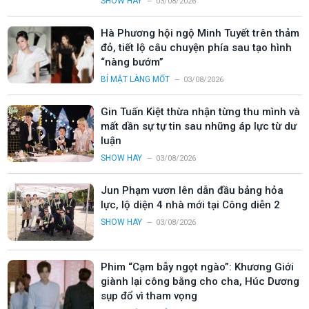
SHOW HAY
03/08/2026
Hà Phương hội ngộ Minh Tuyết trên thảm
đỏ, tiết lộ câu chuyện phía sau tạo hình
“nàng bướm”
BÍ MẬT LÀNG MỐT
03/08/2026
Gin Tuấn Kiệt thừa nhận từng thu mình và
mất dần sự tự tin sau những áp lực từ dư
luận
SHOW HAY
03/08/2026
Jun Phạm vươn lên dẫn đầu bảng hỏa
lực, lộ diện 4 nhà mới tại Công diễn 2
SHOW HAY
03/08/2026
Phim “Cạm bẫy ngọt ngào”: Khương Giới
giành lại công bằng cho cha, Húc Dương
sụp đổ vì tham vọng