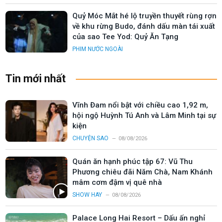
Quỷ Móc Mắt hé lộ truyền thuyết rùng rợn
về khu rừng Budo, đánh dấu màn tái xuất
của sao Tee Yod: Quỷ Ăn Tạng
PHIM NƯỚC NGOÀI
Tin mới nhất
Vĩnh Đam nổi bật với chiều cao 1,92 m,
hội ngộ Huỳnh Tú Anh và Lâm Minh tại sự
kiện
CHUYỆN SAO
08/08/2026
Quán ăn hạnh phúc tập 67: Vũ Thu
Phương chiêu đãi Năm Chà, Nam Khánh
mâm cơm đậm vị quê nhà
SHOW HAY
08/08/2026
Palace Long Hai Resort – Dấu ấn nghỉ