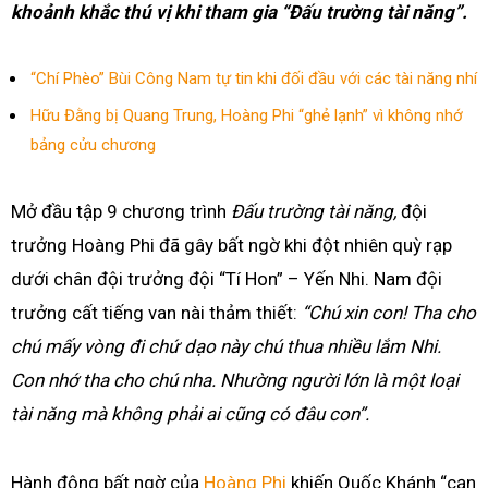
khoảnh khắc thú vị khi tham gia “Đấu trường tài năng”.
“Chí Phèo” Bùi Công Nam tự tin khi đối đầu với các tài năng nhí
Hữu Đằng bị Quang Trung, Hoàng Phi “ghẻ lạnh” vì không nhớ
bảng cửu chương
Mở đầu tập 9 chương trình
Đấu trường tài năng,
đội
trưởng Hoàng Phi đã gây bất ngờ khi đột nhiên quỳ rạp
dưới chân đội trưởng đội “Tí Hon” – Yến Nhi. Nam đội
trưởng cất tiếng van nài thảm thiết:
“Chú xin con! Tha cho
chú mấy vòng đi chứ dạo này chú thua nhiều lắm Nhi.
Con nhớ tha cho chú nha. Nhường người lớn là một loại
tài năng mà không phải ai cũng có đâu con”.
Hành động bất ngờ của
Hoàng Phi
khiến Quốc Khánh “cạn