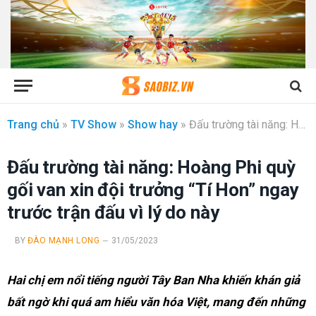
Trang chủ
»
TV Show
»
Show hay
»
Đấu trường tài năng: Hoàng Phi quỳ gối van xin đội trưởng “Tí Hon” ngay trước trận đấu vì lý do này
Đấu trường tài năng: Hoàng Phi quỳ
gối van xin đội trưởng “Tí Hon” ngay
trước trận đấu vì lý do này
BY
ĐÀO MẠNH LONG
31/05/2023
Hai chị em nổi tiếng người Tây Ban Nha khiến khán giả
bất ngờ khi quá am hiểu văn hóa Việt, mang đến những