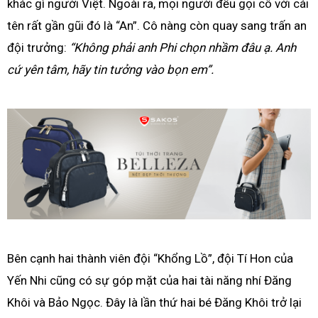
khác gì người Việt. Ngoài ra, mọi người đều gọi cô với cái
tên rất gần gũi đó là “An”. Cô nàng còn quay sang trấn an
đội trưởng:
“Không phải anh Phi chọn nhầm đâu ạ. Anh
cứ yên tâm, hãy tin tưởng vào bọn em”.
Bên cạnh hai thành viên đội “Khổng Lồ”, đội Tí Hon của
Yến Nhi cũng có sự góp mặt của hai tài năng nhí Đăng
Khôi và Bảo Ngọc. Đây là lần thứ hai bé Đăng Khôi trở lại