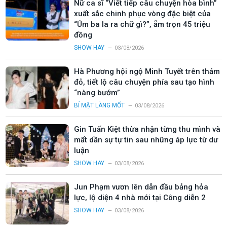
Nữ ca sĩ “Viết tiếp câu chuyện hòa bình”
xuất sắc chinh phục vòng đặc biệt của
“Úm ba la ra chữ gì?”, ẵm trọn 45 triệu
đồng
SHOW HAY
03/08/2026
Hà Phương hội ngộ Minh Tuyết trên thảm
đỏ, tiết lộ câu chuyện phía sau tạo hình
“nàng bướm”
BÍ MẬT LÀNG MỐT
03/08/2026
Gin Tuấn Kiệt thừa nhận từng thu mình và
mất dần sự tự tin sau những áp lực từ dư
luận
SHOW HAY
03/08/2026
Jun Phạm vươn lên dẫn đầu bảng hỏa
lực, lộ diện 4 nhà mới tại Công diễn 2
SHOW HAY
03/08/2026