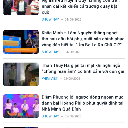
Nghĩa trêu Huỳnh Quý “không còn trẻ”,
nhận cái kết khiến cả trường quay bật
cười
SHOW HAY
04/08/2026
Khắc Minh – Lâm Nguyễn thắng nghẹt
thở sau câu hỏi phụ, xuất sắc chinh phục
vòng đặc biệt tại “Úm Ba La Ra Chữ Gì?”
SHOW HAY
04/08/2026
Thân Thúy Hà giận tái mặt khi nghi ngờ
“chồng màn ảnh” có tình cảm với con gái
PHIM VIỆT
03/08/2026
Diễm Phương lội ngược dòng ngoạn mục,
đánh bại Hoàng Phi ở phút quyết định tại
Nhà Mình Quá Đỉnh
SHOW HAY
03/08/2026