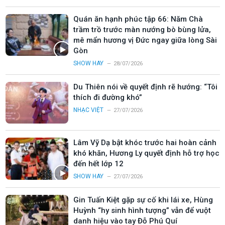
Quán ăn hạnh phúc tập 66: Năm Chà
trầm trồ trước màn nướng bò bùng lửa,
mê mẩn hương vị Đức ngay giữa lòng Sài
Gòn
SHOW HAY
28/07/2026
Du Thiên nói về quyết định rẽ hướng: “Tôi
thích đi đường khó”
NHẠC VIỆT
27/07/2026
Lâm Vỹ Dạ bật khóc trước hai hoàn cảnh
khó khăn, Hương Ly quyết định hỗ trợ học
đến hết lớp 12
SHOW HAY
27/07/2026
Gin Tuấn Kiệt gặp sự cố khi lái xe, Hùng
Huỳnh “hy sinh hình tượng” vẫn để vuột
danh hiệu vào tay Đỗ Phú Quí