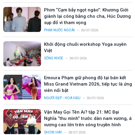
Phim “Cạm bẫy ngọt ngào”: Khương Giới
giành lại công bằng cho cha, Húc Dương
sụp đổ vì tham vọng
PHIM NƯỚC NGOÀI
30/07/2026
Khởi động chuỗi workshop Yoga xuyên
Việt
SỐNG KHỎE
30/07/2026
Emoura Phạm giữ phong độ tại bán kết
Miss Grand Vietnam 2026, tiếp tục là ứng
viên nổi bật
NGƯỜI ĐẸP - HOA HẬU
30/07/2026
Vận May Gọi Tên Ai? tập 21: MC Đại
Nghĩa “thu mình” trước dàn nam vương, á
vương cao lớn trên sóng truyền hình
SHOW HAY
28/07/2026