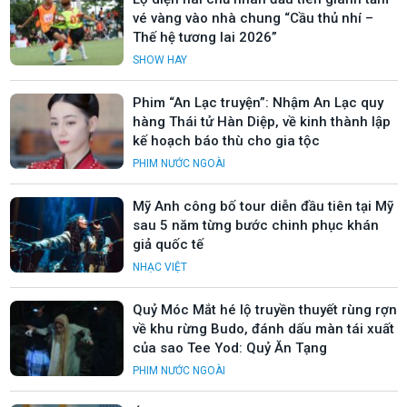
vé vàng vào nhà chung “Cầu thủ nhí –
Thế hệ tương lai 2026”
SHOW HAY
Phim “An Lạc truyện”: Nhậm An Lạc quy
hàng Thái tử Hàn Diệp, về kinh thành lập
kế hoạch báo thù cho gia tộc
PHIM NƯỚC NGOÀI
Mỹ Anh công bố tour diễn đầu tiên tại Mỹ
sau 5 năm từng bước chinh phục khán
giả quốc tế
NHẠC VIỆT
Quỷ Móc Mắt hé lộ truyền thuyết rùng rợn
về khu rừng Budo, đánh dấu màn tái xuất
của sao Tee Yod: Quỷ Ăn Tạng
PHIM NƯỚC NGOÀI