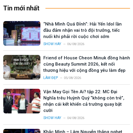
Tin mới nhất
“Nhà Mình Quá Đỉnh”: Hải Yến Idol lần
đầu đảm nhận vai trò đội trưởng, tiếc
nuối khi phải rời cuộc chơi sớm
SHOW HAY
06/08/2026
Friend of House Cheon Minuk đồng hành
cùng Beauty Summit 2026, kết nối
thương hiệu với cộng đồng yêu làm đẹp
LÀM ĐẸP
05/08/2026
Vận May Gọi Tên Ai? tập 22: MC Đại
Nghĩa trêu Huỳnh Quý “không còn trẻ”,
nhận cái kết khiến cả trường quay bật
cười
SHOW HAY
04/08/2026
Khắc Minh – Lâm Nguyễn thắng nghẹt