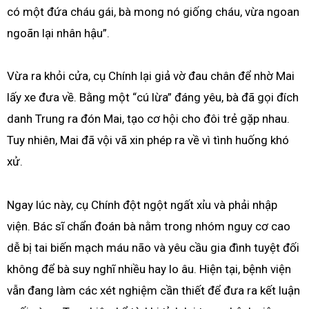
có một đứa cháu gái, bà mong nó giống cháu, vừa ngoan
ngoãn lại nhân hậu”.
Vừa ra khỏi cửa, cụ Chính lại giả vờ đau chân để nhờ Mai
lấy xe đưa về. Bằng một “cú lừa” đáng yêu, bà đã gọi đích
danh Trung ra đón Mai, tạo cơ hội cho đôi trẻ gặp nhau.
Tuy nhiên, Mai đã vội vã xin phép ra về vì tình huống khó
xử.
Ngay lúc này, cụ Chính đột ngột ngất xỉu và phải nhập
viện. Bác sĩ chẩn đoán bà nằm trong nhóm nguy cơ cao
dễ bị tai biến mạch máu não và yêu cầu gia đình tuyệt đối
không để bà suy nghĩ nhiều hay lo âu. Hiện tại, bệnh viện
vẫn đang làm các xét nghiệm cần thiết để đưa ra kết luận