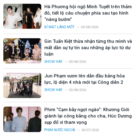
Hà Phương hội ngộ Minh Tuyết trên thảm
đỏ, tiết lộ câu chuyện phía sau tạo hình
“nàng bướm”
BÍ MẬT LÀNG MỐT
03/08/2026
Gin Tuấn Kiệt thừa nhận từng thu mình và
mất dần sự tự tin sau những áp lực từ dư
luận
SHOW HAY
03/08/2026
Jun Phạm vươn lên dẫn đầu bảng hỏa
lực, lộ diện 4 nhà mới tại Công diễn 2
SHOW HAY
03/08/2026
Phim “Cạm bẫy ngọt ngào”: Khương Giới
giành lại công bằng cho cha, Húc Dương
sụp đổ vì tham vọng
PHIM NƯỚC NGOÀI
30/07/2026