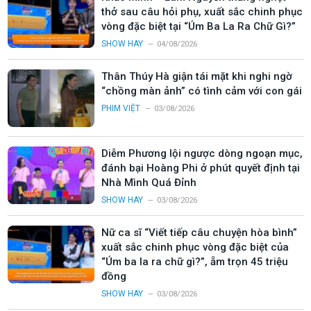
thở sau câu hỏi phụ, xuất sắc chinh phục
vòng đặc biệt tại “Úm Ba La Ra Chữ Gì?”
SHOW HAY
04/08/2026
Thân Thúy Hà giận tái mặt khi nghi ngờ
“chồng màn ảnh” có tình cảm với con gái
PHIM VIỆT
03/08/2026
Diễm Phương lội ngược dòng ngoạn mục,
đánh bại Hoàng Phi ở phút quyết định tại
Nhà Mình Quá Đỉnh
SHOW HAY
03/08/2026
Nữ ca sĩ “Viết tiếp câu chuyện hòa bình”
xuất sắc chinh phục vòng đặc biệt của
“Úm ba la ra chữ gì?”, ẵm trọn 45 triệu
đồng
SHOW HAY
03/08/2026