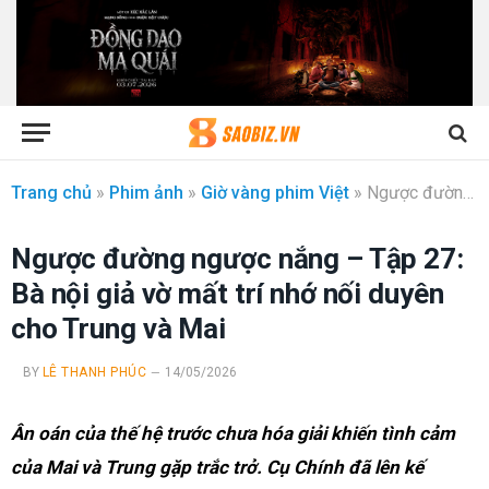
Trang chủ
»
Phim ảnh
»
Giờ vàng phim Việt
»
Ngược đường ngược nắng – Tập 27: Bà nội giả vờ mất trí nhớ nối duyên cho Trung và Mai
Ngược đường ngược nắng – Tập 27:
Bà nội giả vờ mất trí nhớ nối duyên
cho Trung và Mai
BY
LÊ THANH PHÚC
14/05/2026
Ân oán của thế hệ trước chưa hóa giải khiến tình cảm
của Mai và Trung gặp trắc trở. Cụ Chính đã lên kế