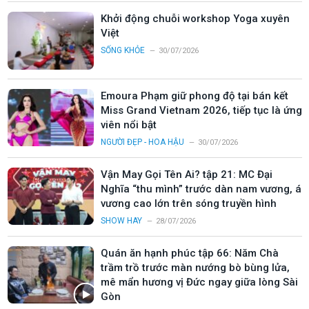
Khởi động chuỗi workshop Yoga xuyên
Việt
SỐNG KHỎE
30/07/2026
Emoura Phạm giữ phong độ tại bán kết
Miss Grand Vietnam 2026, tiếp tục là ứng
viên nổi bật
NGƯỜI ĐẸP - HOA HẬU
30/07/2026
Vận May Gọi Tên Ai? tập 21: MC Đại
Nghĩa “thu mình” trước dàn nam vương, á
vương cao lớn trên sóng truyền hình
SHOW HAY
28/07/2026
Quán ăn hạnh phúc tập 66: Năm Chà
trầm trồ trước màn nướng bò bùng lửa,
mê mẩn hương vị Đức ngay giữa lòng Sài
Gòn