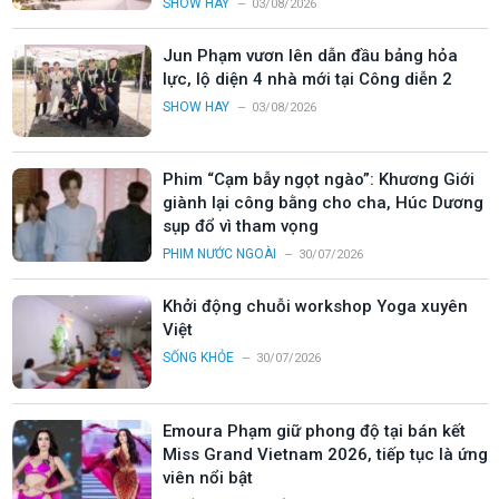
SHOW HAY
03/08/2026
Jun Phạm vươn lên dẫn đầu bảng hỏa
lực, lộ diện 4 nhà mới tại Công diễn 2
SHOW HAY
03/08/2026
Phim “Cạm bẫy ngọt ngào”: Khương Giới
giành lại công bằng cho cha, Húc Dương
sụp đổ vì tham vọng
PHIM NƯỚC NGOÀI
30/07/2026
Khởi động chuỗi workshop Yoga xuyên
Việt
SỐNG KHỎE
30/07/2026
Emoura Phạm giữ phong độ tại bán kết
Miss Grand Vietnam 2026, tiếp tục là ứng
viên nổi bật