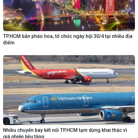
TP.HCM bắn pháo hoa, tổ chức ngày hội 30/4 tại nhiều địa
điểm
Nhiều chuyến bay kết nối TP.HCM tạm dừng khai thác vì
giá nhiên liệu tăng