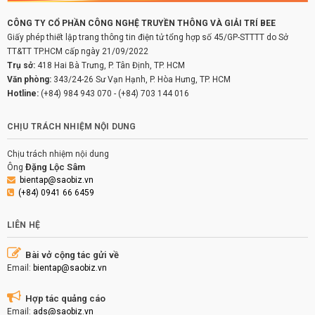
CÔNG TY CỔ PHẦN CÔNG NGHỆ TRUYỀN THÔNG VÀ GIẢI TRÍ BEE
Giấy phép thiết lập trang thông tin điện tử tổng hợp số 45/GP-STTTT do Sở
TT&TT TP.HCM cấp ngày 21/09/2022
Trụ sở:
418 Hai Bà Trưng, P. Tân Định, TP. HCM
Văn phòng:
343/24-26 Sư Vạn Hạnh, P. Hòa Hưng, TP. HCM
Hotline:
(+84) 984 943 070
-
(+84) 703 144 016
CHỊU TRÁCH NHIỆM NỘI DUNG
Chịu trách nhiệm nội dung
Đặng Lộc Sâm
Ông
bientap@saobiz.vn
(+84) 0941 66 6459
LIÊN HỆ
Bài vở cộng tác gửi về
Email:
bientap@saobiz.vn
Hợp tác quảng cáo
Email:
ads@saobiz.vn