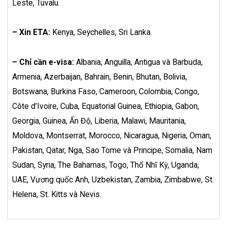
Leste, Tuvalu.
– Xin ETA:
Kenya, Seychelles, Sri Lanka.
– Chỉ cần e-visa:
Albania, Anguilla, Antigua và Barbuda,
Armenia, Azerbaijan, Bahrain, Benin, Bhutan, Bolivia,
Botswana, Burkina Faso, Cameroon, Colombia, Congo,
Côte d’Ivoire, Cuba, Equatorial Guinea, Ethiopia, Gabon,
Georgia, Guinea, Ấn Độ, Liberia, Malawi, Mauritania,
Moldova, Montserrat, Morocco, Nicaragua, Nigeria, Oman,
Pakistan, Qatar, Nga, Sao Tome và Principe, Somalia, Nam
Sudan, Syria, The Bahamas, Togo, Thổ Nhĩ Kỳ, Uganda,
UAE, Vương quốc Anh, Uzbekistan, Zambia, Zimbabwe, St.
Helena, St. Kitts và Nevis.