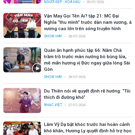
NGƯỜI ĐẸP - HOA HẬU
30/07/2026
Vận May Gọi Tên Ai? tập 21: MC Đại
Nghĩa “thu mình” trước dàn nam vương, á
vương cao lớn trên sóng truyền hình
SHOW HAY
28/07/2026
Quán ăn hạnh phúc tập 66: Năm Chà
trầm trồ trước màn nướng bò bùng lửa,
mê mẩn hương vị Đức ngay giữa lòng Sài
Gòn
SHOW HAY
28/07/2026
Du Thiên nói về quyết định rẽ hướng: “Tôi
thích đi đường khó”
NHẠC VIỆT
27/07/2026
Lâm Vỹ Dạ bật khóc trước hai hoàn cảnh
khó khăn, Hương Ly quyết định hỗ trợ học