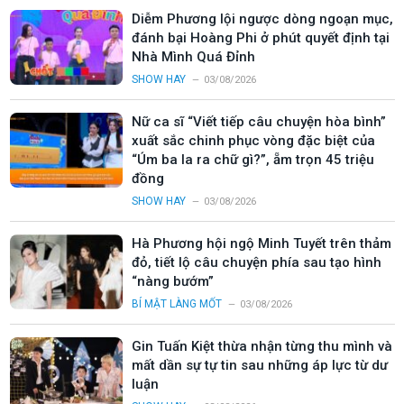
Diễm Phương lội ngược dòng ngoạn mục,
đánh bại Hoàng Phi ở phút quyết định tại
Nhà Mình Quá Đỉnh
SHOW HAY
03/08/2026
Nữ ca sĩ “Viết tiếp câu chuyện hòa bình”
xuất sắc chinh phục vòng đặc biệt của
“Úm ba la ra chữ gì?”, ẵm trọn 45 triệu
đồng
SHOW HAY
03/08/2026
Hà Phương hội ngộ Minh Tuyết trên thảm
đỏ, tiết lộ câu chuyện phía sau tạo hình
“nàng bướm”
BÍ MẬT LÀNG MỐT
03/08/2026
Gin Tuấn Kiệt thừa nhận từng thu mình và
mất dần sự tự tin sau những áp lực từ dư
luận