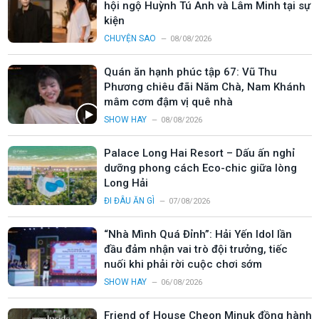
hội ngộ Huỳnh Tú Anh và Lâm Minh tại sự
kiện
CHUYỆN SAO
08/08/2026
Quán ăn hạnh phúc tập 67: Vũ Thu
Phương chiêu đãi Năm Chà, Nam Khánh
mâm cơm đậm vị quê nhà
SHOW HAY
08/08/2026
Palace Long Hai Resort – Dấu ấn nghỉ
dưỡng phong cách Eco-chic giữa lòng
Long Hải
ĐI ĐÂU ĂN GÌ
07/08/2026
“Nhà Mình Quá Đỉnh”: Hải Yến Idol lần
đầu đảm nhận vai trò đội trưởng, tiếc
nuối khi phải rời cuộc chơi sớm
SHOW HAY
06/08/2026
Friend of House Cheon Minuk đồng hành