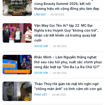
cùng Beauty Summit 2026, kết nối
thương hiệu với cộng đồng yêu làm đẹp
LÀM ĐẸP
05/08/2026
Vận May Gọi Tên Ai? tập 22: MC Đại
Nghĩa trêu Huỳnh Quý “không còn trẻ”,
nhận cái kết khiến cả trường quay bật
cười
SHOW HAY
04/08/2026
Khắc Minh – Lâm Nguyễn thắng nghẹt
thở sau câu hỏi phụ, xuất sắc chinh phục
vòng đặc biệt tại “Úm Ba La Ra Chữ Gì?”
SHOW HAY
04/08/2026
Thân Thúy Hà giận tái mặt khi nghi ngờ
“chồng màn ảnh” có tình cảm với con gái
PHIM VIỆT
03/08/2026