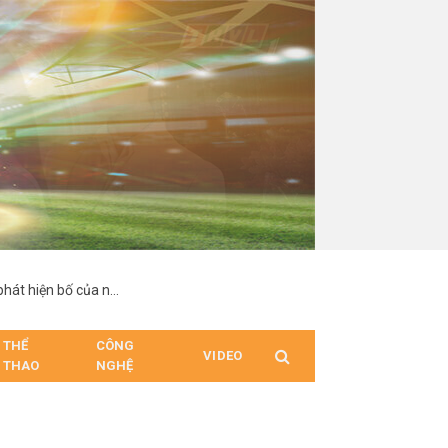
“Hợp Đồng Từ Thượng Đế”: Nam chính suy sụp khi phát hiện bố của người mình yêu chính là cha ruột
THỂ
CÔNG
VIDEO
THAO
NGHỆ