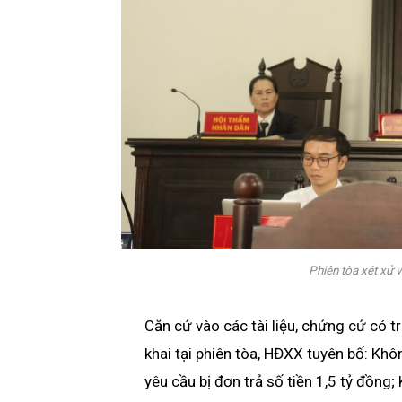
Phiên tòa xét xử 
Căn cứ vào các tài liệu, chứng cứ có 
khai tại phiên tòa, HĐXX tuyên bố: Kh
yêu cầu bị đơn trả số tiền 1,5 tỷ đồn