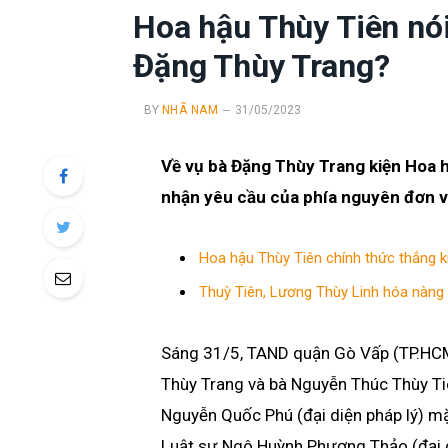
Hoa hậu Thùy Tiên nói
Đặng Thùy Trang?
BY
NHÃ NAM
31/05/2023
Về vụ bà Đặng Thùy Trang kiện Hoa 
nhận yêu cầu của phía nguyên đơn v
Hoa hậu Thùy Tiên chính thức thắng ki
Thuỳ Tiên, Lương Thùy Linh hóa nàng
Sáng 31/
5, TAND quận Gò Vấp (TP.HCM
Thùy Trang và bà Nguyễn Thúc Thùy Tiê
Nguyễn Quốc Phú (đại diện pháp lý) mặ
Luật sư Ngô Huỳnh Phương Thảo (đại d