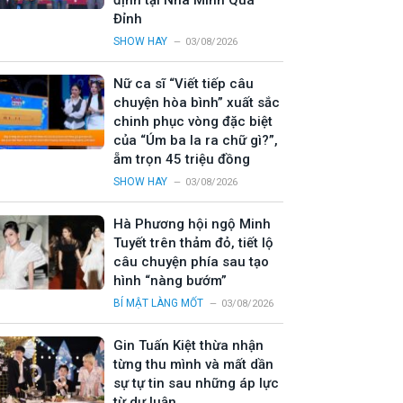
định tại Nhà Mình Quá
Đỉnh
SHOW HAY
03/08/2026
Nữ ca sĩ “Viết tiếp câu
chuyện hòa bình” xuất sắc
chinh phục vòng đặc biệt
của “Úm ba la ra chữ gì?”,
ẵm trọn 45 triệu đồng
SHOW HAY
03/08/2026
Hà Phương hội ngộ Minh
Tuyết trên thảm đỏ, tiết lộ
câu chuyện phía sau tạo
hình “nàng bướm”
BÍ MẬT LÀNG MỐT
03/08/2026
Gin Tuấn Kiệt thừa nhận
từng thu mình và mất dần
sự tự tin sau những áp lực
từ dư luận