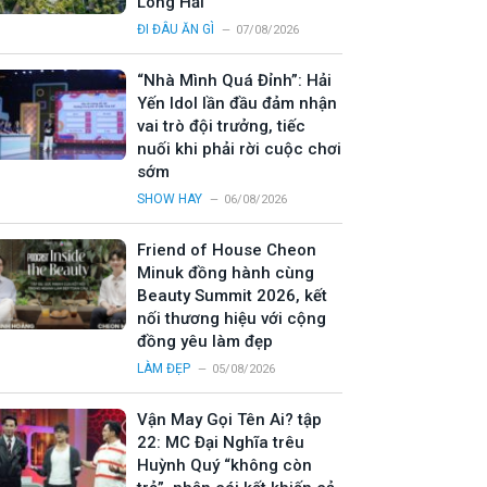
Long Hải
ĐI ĐÂU ĂN GÌ
07/08/2026
“Nhà Mình Quá Đỉnh”: Hải
Yến Idol lần đầu đảm nhận
vai trò đội trưởng, tiếc
nuối khi phải rời cuộc chơi
sớm
SHOW HAY
06/08/2026
Friend of House Cheon
Minuk đồng hành cùng
Beauty Summit 2026, kết
nối thương hiệu với cộng
đồng yêu làm đẹp
LÀM ĐẸP
05/08/2026
Vận May Gọi Tên Ai? tập
22: MC Đại Nghĩa trêu
Huỳnh Quý “không còn