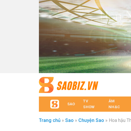
TV
ÂM
SAO
SHOW
NHẠC
Trang chủ
»
Sao
»
Chuyện Sao
»
Hoa hậu Th