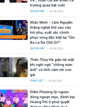
trẻ”, nhận cái kết khiến cả
trường quay bật cười
SHOW HAY
04/08/2026
Khắc Minh – Lâm Nguyễn
thắng nghẹt thở sau câu
hỏi phụ, xuất sắc chinh
phục vòng đặc biệt tại “Úm
Ba La Ra Chữ Gì?”
SHOW HAY
04/08/2026
Thân Thúy Hà giận tái mặt
khi nghi ngờ “chồng màn
ảnh” có tình cảm với con
gái
PHIM VIỆT
03/08/2026
Diễm Phương lội ngược
dòng ngoạn mục, đánh bại
Hoàng Phi ở phút quyết