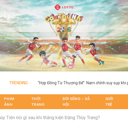
TRENDING
PHIM
THỜI
ĐỜI SỐNG – XÃ
GIỚI
ẢNH
TRANG
HỘI
TRẺ
ùy Tiên nói gì sau khi thắng kiện Đặng Thùy Trang?