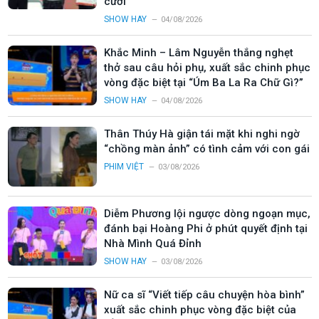
cười
SHOW HAY
04/08/2026
Khắc Minh – Lâm Nguyễn thắng nghẹt
thở sau câu hỏi phụ, xuất sắc chinh phục
vòng đặc biệt tại “Úm Ba La Ra Chữ Gì?”
SHOW HAY
04/08/2026
Thân Thúy Hà giận tái mặt khi nghi ngờ
“chồng màn ảnh” có tình cảm với con gái
PHIM VIỆT
03/08/2026
Diễm Phương lội ngược dòng ngoạn mục,
đánh bại Hoàng Phi ở phút quyết định tại
Nhà Mình Quá Đỉnh
SHOW HAY
03/08/2026
Nữ ca sĩ “Viết tiếp câu chuyện hòa bình”
xuất sắc chinh phục vòng đặc biệt của