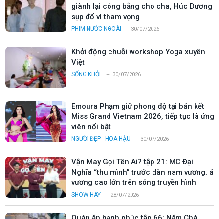
giành lại công bằng cho cha, Húc Dương
sụp đổ vì tham vọng
PHIM NƯỚC NGOÀI
30/07/2026
Khởi động chuỗi workshop Yoga xuyên
Việt
SỐNG KHỎE
30/07/2026
Emoura Phạm giữ phong độ tại bán kết
Miss Grand Vietnam 2026, tiếp tục là ứng
viên nổi bật
NGƯỜI ĐẸP - HOA HẬU
30/07/2026
Vận May Gọi Tên Ai? tập 21: MC Đại
Nghĩa “thu mình” trước dàn nam vương, á
vương cao lớn trên sóng truyền hình
SHOW HAY
28/07/2026
Quán ăn hạnh phúc tập 66: Năm Chà