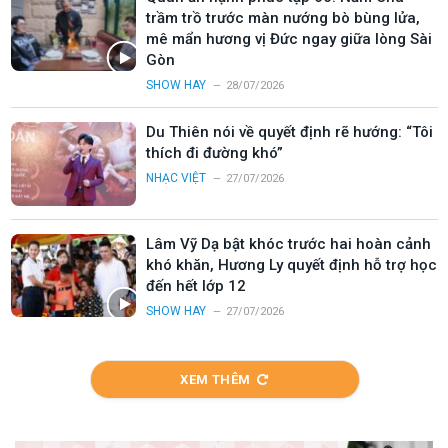
trầm trồ trước màn nướng bò bùng lửa,
mê mẩn hương vị Đức ngay giữa lòng Sài
Gòn
SHOW HAY
28/07/2026
Du Thiên nói về quyết định rẽ hướng: “Tôi
thích đi đường khó”
NHẠC VIỆT
27/07/2026
Lâm Vỹ Dạ bật khóc trước hai hoàn cảnh
khó khăn, Hương Ly quyết định hỗ trợ học
đến hết lớp 12
SHOW HAY
27/07/2026
XEM THÊM