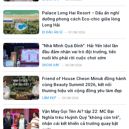
Palace Long Hai Resort – Dấu ấn nghỉ
dưỡng phong cách Eco-chic giữa lòng
Long Hải
ĐI ĐÂU ĂN GÌ
07/08/2026
“Nhà Mình Quá Đỉnh”: Hải Yến Idol lần
đầu đảm nhận vai trò đội trưởng, tiếc
nuối khi phải rời cuộc chơi sớm
SHOW HAY
06/08/2026
Friend of House Cheon Minuk đồng hành
cùng Beauty Summit 2026, kết nối
thương hiệu với cộng đồng yêu làm đẹp
LÀM ĐẸP
05/08/2026
Vận May Gọi Tên Ai? tập 22: MC Đại
Nghĩa trêu Huỳnh Quý “không còn trẻ”,
nhận cái kết khiến cả trường quay bật