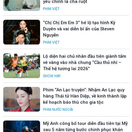
yêu chính là cha ruột
PHIM VIỆT
“Chị Chị Em Em 3” hé lộ tạo hình Kỳ
Duyên và vai diễn bí ẩn của Steven
Nguyễn
PHIM VIỆT
Lộ diện hai chủ nhân đầu tiên giành tấm
vé vàng vào nhà chung “Cầu thủ nhí –
Thế hệ tương lai 2026”
SHOW HAY
Phim “An Lạc truyện”: Nhậm An Lạc quy
hàng Thái tử Hàn Diệp, về kinh thành lập
kế hoạch báo thù cho gia tộc
PHIM NƯỚC NGOÀI
Mỹ Anh công bố tour diễn đầu tiên tại Mỹ
sau 5 năm từng bước chinh phục khán