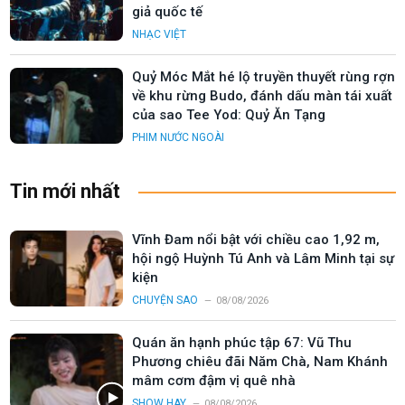
giả quốc tế
NHẠC VIỆT
Quỷ Móc Mắt hé lộ truyền thuyết rùng rợn
về khu rừng Budo, đánh dấu màn tái xuất
của sao Tee Yod: Quỷ Ăn Tạng
PHIM NƯỚC NGOÀI
Tin mới nhất
Vĩnh Đam nổi bật với chiều cao 1,92 m,
hội ngộ Huỳnh Tú Anh và Lâm Minh tại sự
kiện
CHUYỆN SAO
08/08/2026
Quán ăn hạnh phúc tập 67: Vũ Thu
Phương chiêu đãi Năm Chà, Nam Khánh
mâm cơm đậm vị quê nhà
SHOW HAY
08/08/2026