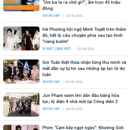
“Úm ba la ra chữ gì?”, ẵm trọn 45 triệu
đồng
SHOW HAY
03/08/2026
Hà Phương hội ngộ Minh Tuyết trên thảm
đỏ, tiết lộ câu chuyện phía sau tạo hình
“nàng bướm”
BÍ MẬT LÀNG MỐT
03/08/2026
Gin Tuấn Kiệt thừa nhận từng thu mình và
mất dần sự tự tin sau những áp lực từ dư
luận
SHOW HAY
03/08/2026
Jun Phạm vươn lên dẫn đầu bảng hỏa
lực, lộ diện 4 nhà mới tại Công diễn 2
SHOW HAY
03/08/2026
Phim “Cạm bẫy ngọt ngào”: Khương Giới