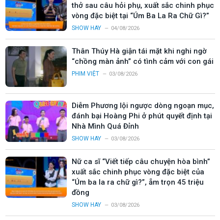
thở sau câu hỏi phụ, xuất sắc chinh phục
vòng đặc biệt tại “Úm Ba La Ra Chữ Gì?”
SHOW HAY
04/08/2026
Thân Thúy Hà giận tái mặt khi nghi ngờ
“chồng màn ảnh” có tình cảm với con gái
PHIM VIỆT
03/08/2026
Diễm Phương lội ngược dòng ngoạn mục,
đánh bại Hoàng Phi ở phút quyết định tại
Nhà Mình Quá Đỉnh
SHOW HAY
03/08/2026
Nữ ca sĩ “Viết tiếp câu chuyện hòa bình”
xuất sắc chinh phục vòng đặc biệt của
“Úm ba la ra chữ gì?”, ẵm trọn 45 triệu
đồng
SHOW HAY
03/08/2026