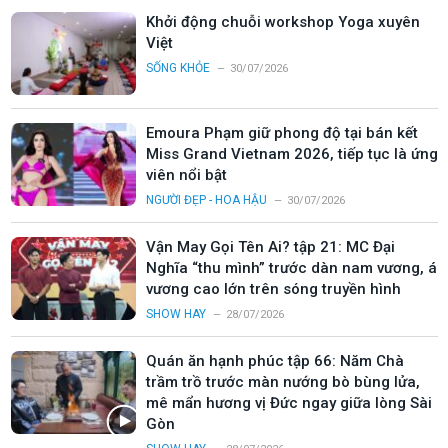
Khởi động chuỗi workshop Yoga xuyên
Việt
SỐNG KHỎE
30/07/2026
Emoura Phạm giữ phong độ tại bán kết
Miss Grand Vietnam 2026, tiếp tục là ứng
viên nổi bật
NGƯỜI ĐẸP - HOA HẬU
30/07/2026
Vận May Gọi Tên Ai? tập 21: MC Đại
Nghĩa “thu mình” trước dàn nam vương, á
vương cao lớn trên sóng truyền hình
SHOW HAY
28/07/2026
Quán ăn hạnh phúc tập 66: Năm Chà
trầm trồ trước màn nướng bò bùng lửa,
mê mẩn hương vị Đức ngay giữa lòng Sài
Gòn