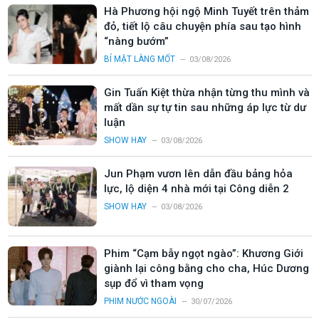
Hà Phương hội ngộ Minh Tuyết trên thảm
đỏ, tiết lộ câu chuyện phía sau tạo hình
“nàng bướm”
BÍ MẬT LÀNG MỐT
03/08/2026
Gin Tuấn Kiệt thừa nhận từng thu mình và
mất dần sự tự tin sau những áp lực từ dư
luận
SHOW HAY
03/08/2026
Jun Phạm vươn lên dẫn đầu bảng hỏa
lực, lộ diện 4 nhà mới tại Công diễn 2
SHOW HAY
03/08/2026
Phim “Cạm bẫy ngọt ngào”: Khương Giới
giành lại công bằng cho cha, Húc Dương
sụp đổ vì tham vọng
PHIM NƯỚC NGOÀI
30/07/2026