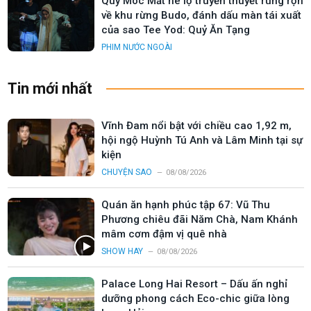
Quỷ Móc Mắt hé lộ truyền thuyết rùng rợn
về khu rừng Budo, đánh dấu màn tái xuất
của sao Tee Yod: Quỷ Ăn Tạng
PHIM NƯỚC NGOÀI
Tin mới nhất
Vĩnh Đam nổi bật với chiều cao 1,92 m,
hội ngộ Huỳnh Tú Anh và Lâm Minh tại sự
kiện
CHUYỆN SAO
08/08/2026
Quán ăn hạnh phúc tập 67: Vũ Thu
Phương chiêu đãi Năm Chà, Nam Khánh
mâm cơm đậm vị quê nhà
SHOW HAY
08/08/2026
Palace Long Hai Resort – Dấu ấn nghỉ
dưỡng phong cách Eco-chic giữa lòng