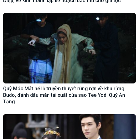
Diệp, về kinh thành lập kế hoạch báo thù cho gia tộc
Quỷ Móc Mắt hé lộ truyền thuyết rùng rợn về khu rừng
Budo, đánh dấu màn tái xuất của sao Tee Yod: Quỷ Ăn
Tạng