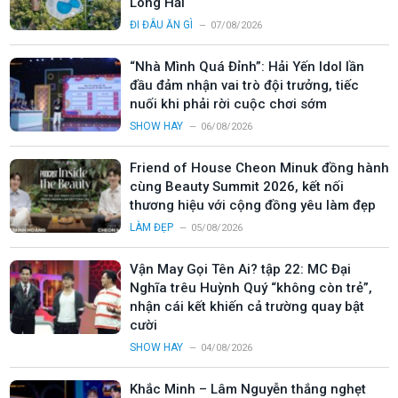
Long Hải
ĐI ĐÂU ĂN GÌ
07/08/2026
“Nhà Mình Quá Đỉnh”: Hải Yến Idol lần
đầu đảm nhận vai trò đội trưởng, tiếc
nuối khi phải rời cuộc chơi sớm
SHOW HAY
06/08/2026
Friend of House Cheon Minuk đồng hành
cùng Beauty Summit 2026, kết nối
thương hiệu với cộng đồng yêu làm đẹp
LÀM ĐẸP
05/08/2026
Vận May Gọi Tên Ai? tập 22: MC Đại
Nghĩa trêu Huỳnh Quý “không còn trẻ”,
nhận cái kết khiến cả trường quay bật
cười
SHOW HAY
04/08/2026
Khắc Minh – Lâm Nguyễn thắng nghẹt