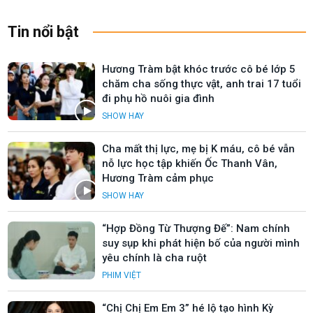
Tin nổi bật
Hương Tràm bật khóc trước cô bé lớp 5
chăm cha sống thực vật, anh trai 17 tuổi
đi phụ hồ nuôi gia đình
SHOW HAY
Cha mất thị lực, mẹ bị K máu, cô bé vẫn
nỗ lực học tập khiến Ốc Thanh Vân,
Hương Tràm cảm phục
SHOW HAY
“Hợp Đồng Từ Thượng Đế”: Nam chính
suy sụp khi phát hiện bố của người mình
yêu chính là cha ruột
PHIM VIỆT
“Chị Chị Em Em 3” hé lộ tạo hình Kỳ