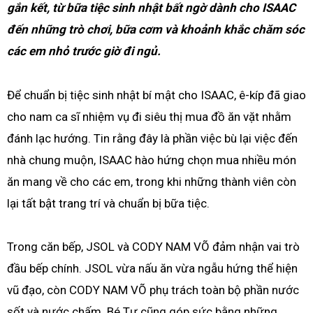
gắn kết, từ bữa tiệc sinh nhật bất ngờ dành cho ISAAC
đến những trò chơi, bữa cơm và khoảnh khắc chăm sóc
các em nhỏ trước giờ đi ngủ.
Để chuẩn bị tiệc sinh nhật bí mật cho ISAAC, ê-kíp đã giao
cho nam ca sĩ nhiệm vụ đi siêu thị mua đồ ăn vặt nhằm
đánh lạc hướng. Tin rằng đây là phần việc bù lại việc đến
nhà chung muộn, ISAAC hào hứng chọn mua nhiều món
ăn mang về cho các em, trong khi những thành viên còn
lại tất bật trang trí và chuẩn bị bữa tiệc.
Trong căn bếp, JSOL và CODY NAM VÕ đảm nhận vai trò
đầu bếp chính. JSOL vừa nấu ăn vừa ngẫu hứng thể hiện
vũ đạo, còn CODY NAM VÕ phụ trách toàn bộ phần nước
sốt và nước chấm. Bé Tư cũng góp sức bằng những