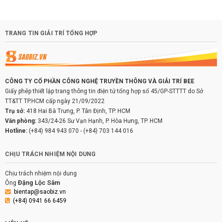
TRANG TIN GIẢI TRÍ TỔNG HỢP
CÔNG TY CỔ PHẦN CÔNG NGHỆ TRUYỀN THÔNG VÀ GIẢI TRÍ BEE
Giấy phép thiết lập trang thông tin điện tử tổng hợp số 45/GP-STTTT do Sở
TT&TT TP.HCM cấp ngày 21/09/2022
Trụ sở:
418 Hai Bà Trưng, P. Tân Định, TP. HCM
Văn phòng:
343/24-26 Sư Vạn Hạnh, P. Hòa Hưng, TP. HCM
Hotline:
(+84) 984 943 070
-
(+84) 703 144 016
CHỊU TRÁCH NHIỆM NỘI DUNG
Chịu trách nhiệm nội dung
Đặng Lộc Sâm
Ông
bientap@saobiz.vn
(+84) 0941 66 6459