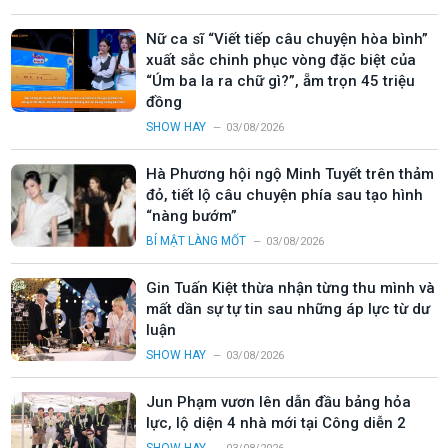
Nữ ca sĩ “Viết tiếp câu chuyện hòa bình”
xuất sắc chinh phục vòng đặc biệt của
“Úm ba la ra chữ gì?”, ẵm trọn 45 triệu
đồng
SHOW HAY
03/08/2026
Hà Phương hội ngộ Minh Tuyết trên thảm
đỏ, tiết lộ câu chuyện phía sau tạo hình
“nàng bướm”
BÍ MẬT LÀNG MỐT
03/08/2026
Gin Tuấn Kiệt thừa nhận từng thu mình và
mất dần sự tự tin sau những áp lực từ dư
luận
SHOW HAY
03/08/2026
Jun Phạm vươn lên dẫn đầu bảng hỏa
lực, lộ diện 4 nhà mới tại Công diễn 2
SHOW HAY