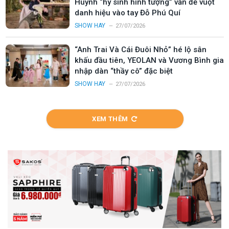
Huỳnh “hy sinh hình tượng” vẫn để vuột
danh hiệu vào tay Đỗ Phú Quí
SHOW HAY
27/07/2026
“Anh Trai Và Cái Đuôi Nhỏ” hé lộ sân
khấu đầu tiên, YEOLAN và Vương Bình gia
nhập dàn “thầy cô” đặc biệt
SHOW HAY
27/07/2026
XEM THÊM