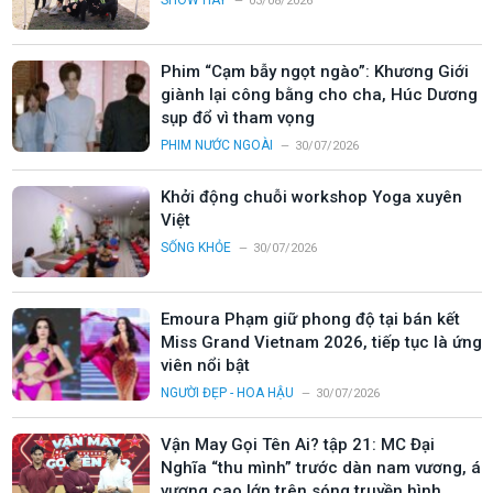
03/08/2026
Phim “Cạm bẫy ngọt ngào”: Khương Giới
giành lại công bằng cho cha, Húc Dương
sụp đổ vì tham vọng
PHIM NƯỚC NGOÀI
30/07/2026
Khởi động chuỗi workshop Yoga xuyên
Việt
SỐNG KHỎE
30/07/2026
Emoura Phạm giữ phong độ tại bán kết
Miss Grand Vietnam 2026, tiếp tục là ứng
viên nổi bật
NGƯỜI ĐẸP - HOA HẬU
30/07/2026
Vận May Gọi Tên Ai? tập 21: MC Đại
Nghĩa “thu mình” trước dàn nam vương, á
vương cao lớn trên sóng truyền hình