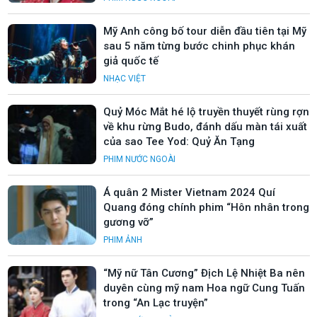
Mỹ Anh công bố tour diễn đầu tiên tại Mỹ
sau 5 năm từng bước chinh phục khán
giả quốc tế
NHẠC VIỆT
Quỷ Móc Mắt hé lộ truyền thuyết rùng rợn
về khu rừng Budo, đánh dấu màn tái xuất
của sao Tee Yod: Quỷ Ăn Tạng
PHIM NƯỚC NGOÀI
Á quân 2 Mister Vietnam 2024 Quí
Quang đóng chính phim “Hôn nhân trong
gương vỡ”
PHIM ẢNH
“Mỹ nữ Tân Cương” Địch Lệ Nhiệt Ba nên
duyên cùng mỹ nam Hoa ngữ Cung Tuấn
trong “An Lạc truyện”