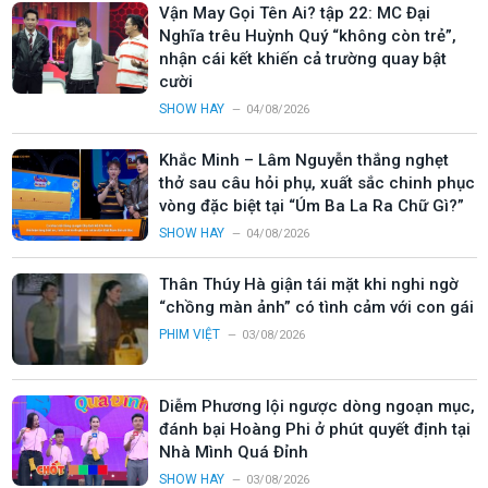
Vận May Gọi Tên Ai? tập 22: MC Đại
Nghĩa trêu Huỳnh Quý “không còn trẻ”,
nhận cái kết khiến cả trường quay bật
cười
SHOW HAY
04/08/2026
Khắc Minh – Lâm Nguyễn thắng nghẹt
thở sau câu hỏi phụ, xuất sắc chinh phục
vòng đặc biệt tại “Úm Ba La Ra Chữ Gì?”
SHOW HAY
04/08/2026
Thân Thúy Hà giận tái mặt khi nghi ngờ
“chồng màn ảnh” có tình cảm với con gái
PHIM VIỆT
03/08/2026
Diễm Phương lội ngược dòng ngoạn mục,
đánh bại Hoàng Phi ở phút quyết định tại
Nhà Mình Quá Đỉnh
SHOW HAY
03/08/2026