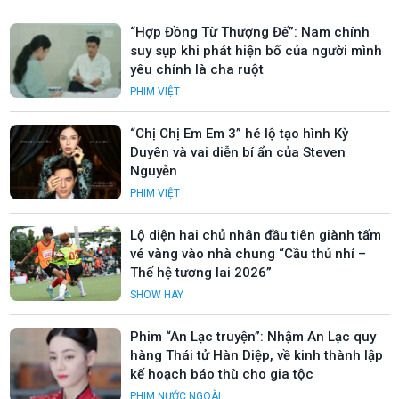
“Hợp Đồng Từ Thượng Đế”: Nam chính
suy sụp khi phát hiện bố của người mình
yêu chính là cha ruột
PHIM VIỆT
“Chị Chị Em Em 3” hé lộ tạo hình Kỳ
Duyên và vai diễn bí ẩn của Steven
Nguyễn
PHIM VIỆT
Lộ diện hai chủ nhân đầu tiên giành tấm
vé vàng vào nhà chung “Cầu thủ nhí –
Thế hệ tương lai 2026”
SHOW HAY
Phim “An Lạc truyện”: Nhậm An Lạc quy
hàng Thái tử Hàn Diệp, về kinh thành lập
kế hoạch báo thù cho gia tộc
PHIM NƯỚC NGOÀI