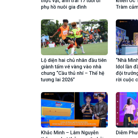
thực vật, anh trai 17 tuổi đi
khiến Ốc
phụ hồ nuôi gia đình
Tràm cả
Lộ diện hai chủ nhân đầu tiên
“Nhà Mình
giành tấm vé vàng vào nhà
Idol lần 
chung “Cầu thủ nhí – Thế hệ
đội trưởng
tương lai 2026”
rời cuộc 
Khắc Minh – Lâm Nguyễn
Diễm Phư