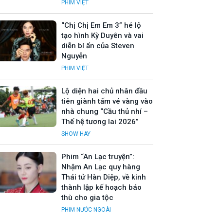
PHIM VIỆT
“Chị Chị Em Em 3” hé lộ
tạo hình Kỳ Duyên và vai
diễn bí ẩn của Steven
Nguyễn
PHIM VIỆT
Lộ diện hai chủ nhân đầu
tiên giành tấm vé vàng vào
nhà chung “Cầu thủ nhí –
Thế hệ tương lai 2026”
SHOW HAY
Phim “An Lạc truyện”:
Nhậm An Lạc quy hàng
Thái tử Hàn Diệp, về kinh
thành lập kế hoạch báo
thù cho gia tộc
PHIM NƯỚC NGOÀI