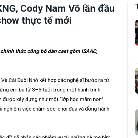
NG, Cody Nam Võ lần đầu
show thực tế mới
ã chính thức công bố dàn cast gồm ISAAC,
 Và Cái Đuôi Nhỏ kết hợp các nghệ sĩ bước ra từ
hững em bé từ 3–5 tuổi trong một hành trình
h được xây dựng như một “lớp học mầm non”
rải nghiệm việc chăm sóc, chơi đùa và đồng hành
 đắc dĩ” sẽ nhận các nhiệm vụ từ những bà mẹ bỉm