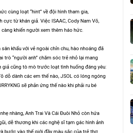
ức cùng loạt “hint” về đội hình tham gia,
ích cực từ khán giả. Việc ISAAC, Cody Nam Võ,
 càng khiến người xem thêm háo hức.
n sân khấu với vẻ ngoài chỉn chu, hào nhoáng đã
ai trò “người anh” chăm sóc trẻ nhỏ lại mang
 giả cũng tò mò trước loạt tình huống đáng yêu:
õ dỗ dành các em thế nào, JSOL có lóng ngóng
HURRYKNG sẽ phản ứng thế nào khi phải ru bé
 nhẹ nhàng, Anh Trai Và Cái Đuôi Nhỏ còn hứa
ũi, dễ thương khi các nghệ sĩ tạm gác hình ảnh
à bước vào thế giới đầy màu sắc của trẻ thơ.