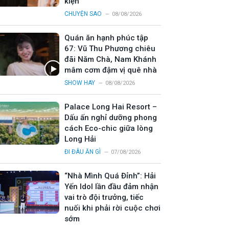
kiện
CHUYỆN SAO
08/08/2026
Quán ăn hạnh phúc tập
67: Vũ Thu Phương chiêu
đãi Năm Chà, Nam Khánh
mâm cơm đậm vị quê nhà
SHOW HAY
08/08/2026
Palace Long Hai Resort –
Dấu ấn nghỉ dưỡng phong
cách Eco-chic giữa lòng
Long Hải
ĐI ĐÂU ĂN GÌ
07/08/2026
“Nhà Mình Quá Đỉnh”: Hải
Yến Idol lần đầu đảm nhận
vai trò đội trưởng, tiếc
nuối khi phải rời cuộc chơi
sớm