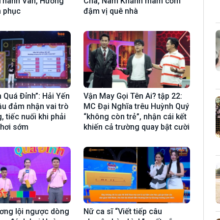
 Thanh Vân, Hương
Chà, Nam Khánh mâm cơm
m phục
đậm vị quê nhà
 Quá Đỉnh”: Hải Yến
Vận May Gọi Tên Ai? tập 22:
đầu đảm nhận vai trò
MC Đại Nghĩa trêu Huỳnh Quý
, tiếc nuối khi phải
“không còn trẻ”, nhận cái kết
chơi sớm
khiến cả trường quay bật cười
ơng lội ngược dòng
Nữ ca sĩ “Viết tiếp câu