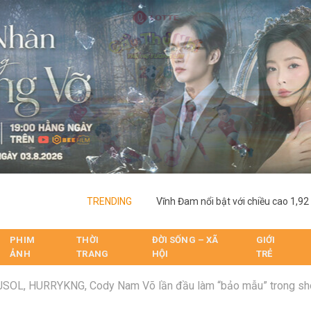
TRENDING
PHIM
THỜI
ĐỜI SỐNG – XÃ
GIỚI
ẢNH
TRANG
HỘI
TRẺ
JSOL, HURRYKNG, Cody Nam Võ lần đầu làm “bảo mẫu” trong sh