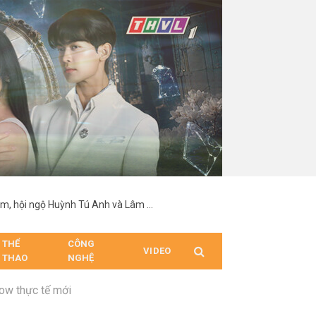
Vĩnh Đam nổi bật với chiều cao 1,92 m, hội ngộ Huỳnh Tú Anh và Lâm Minh tại sự kiện
THỂ
CÔNG
VIDEO
THAO
NGHỆ
ow thực tế mới