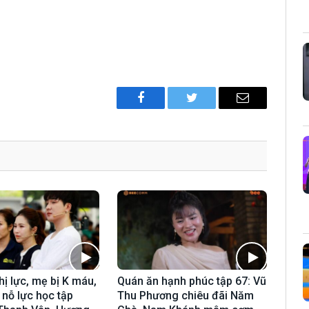
Facebook
Twitter
Email
hị lực, mẹ bị K máu,
Quán ăn hạnh phúc tập 67: Vũ
 nỗ lực học tập
Thu Phương chiêu đãi Năm