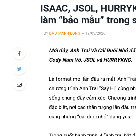
ISAAC, JSOL, HURRYK
làm “bảo mẫu” trong 
BY
ĐÀO MẠNH LONG
19/05/2026
Mới đây, Anh Trai Và Cái Đuôi Nhỏ đ
Cody Nam Võ, JSOL và HURRYKNG.
Là format mới lần đầu ra mắt, Anh Trai
chương trình Anh Trai “Say Hi” cùng n
sống chung đầy cảm xúc. Chương trìn
đặc biệt, nơi các thần tượng lần đầu t
cùng những “cái đuôi nhỏ” đáng yêu.
Trong suốt hành trình, 4 “anh trai bất