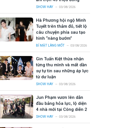
SHOW HAY
03/08/2026
Hà Phương hội ngộ Minh
Tuyết trên thảm đỏ, tiết lộ
câu chuyện phía sau tạo
hình “nàng bướm”
BÍ MẬT LÀNG MỐT
03/08/2026
Gin Tuấn Kiệt thừa nhận
từng thu mình và mất dần
sự tự tin sau những áp lực
từ dư luận
SHOW HAY
03/08/2026
Jun Phạm vươn lên dẫn
đầu bảng hỏa lực, lộ diện
4 nhà mới tại Công diễn 2
SHOW HAY
03/08/2026