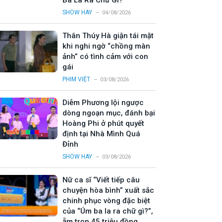
Ba La Ra Chữ Gì?”
SHOW HAY
04/08/2026
Thân Thúy Hà giận tái mặt
khi nghi ngờ “chồng màn
ảnh” có tình cảm với con
gái
PHIM VIỆT
03/08/2026
Diễm Phương lội ngược
dòng ngoạn mục, đánh bại
Hoàng Phi ở phút quyết
định tại Nhà Mình Quá
Đỉnh
SHOW HAY
03/08/2026
Nữ ca sĩ “Viết tiếp câu
chuyện hòa bình” xuất sắc
chinh phục vòng đặc biệt
của “Úm ba la ra chữ gì?”,
ẵm trọn 45 triệu đồng