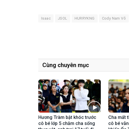
Isaac
JSOL
HURRYKNG
Cody Nam Võ
Cùng chuyên mục
Hương Tràm bật khóc trước
Cha mất t
cô bé lớp 5 chăm cha sống
cô bé vẫn