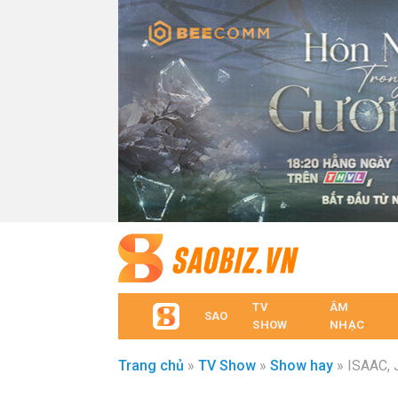
TV
ÂM
SAO
SHOW
NHẠC
Trang chủ
»
TV Show
»
Show hay
»
ISAAC, 