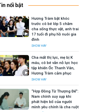
Tin nổi bật
Hương Tràm bật khóc
trước cô bé lớp 5 chăm
cha sống thực vật, anh trai
17 tuổi đi phụ hồ nuôi gia
đình
SHOW HAY
Cha mất thị lực, mẹ bị K
máu, cô bé vẫn nỗ lực học
tập khiến Ốc Thanh Vân,
Hương Tràm cảm phục
SHOW HAY
“Hợp Đồng Từ Thượng Đế”:
Nam chính suy sụp khi
phát hiện bố của người
mình yêu chính là cha ruột