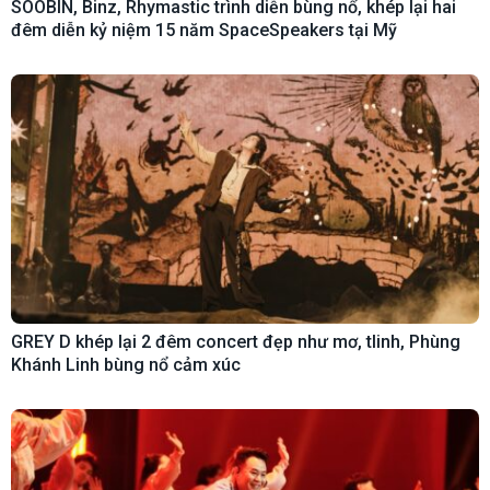
SOOBIN, Binz, Rhymastic trình diễn bùng nổ, khép lại hai
đêm diễn kỷ niệm 15 năm SpaceSpeakers tại Mỹ
GREY D khép lại 2 đêm concert đẹp như mơ, tlinh, Phùng
Khánh Linh bùng nổ cảm xúc