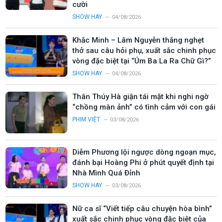
cười
SHOW HAY
04/08/2026
Khắc Minh – Lâm Nguyễn thắng nghẹt
thở sau câu hỏi phụ, xuất sắc chinh phục
vòng đặc biệt tại “Úm Ba La Ra Chữ Gì?”
SHOW HAY
04/08/2026
Thân Thúy Hà giận tái mặt khi nghi ngờ
“chồng màn ảnh” có tình cảm với con gái
PHIM VIỆT
03/08/2026
Diễm Phương lội ngược dòng ngoạn mục,
đánh bại Hoàng Phi ở phút quyết định tại
Nhà Mình Quá Đỉnh
SHOW HAY
03/08/2026
Nữ ca sĩ “Viết tiếp câu chuyện hòa bình”
xuất sắc chinh phục vòng đặc biệt của