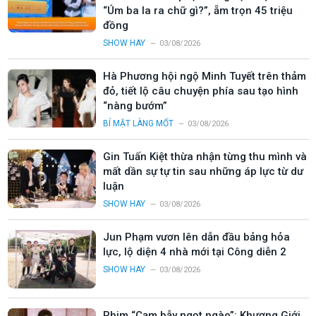
“Úm ba la ra chữ gì?”, ẵm trọn 45 triệu
đồng
SHOW HAY
03/08/2026
Hà Phương hội ngộ Minh Tuyết trên thảm
đỏ, tiết lộ câu chuyện phía sau tạo hình
“nàng bướm”
BÍ MẬT LÀNG MỐT
03/08/2026
Gin Tuấn Kiệt thừa nhận từng thu mình và
mất dần sự tự tin sau những áp lực từ dư
luận
SHOW HAY
03/08/2026
Jun Phạm vươn lên dẫn đầu bảng hỏa
lực, lộ diện 4 nhà mới tại Công diễn 2
SHOW HAY
03/08/2026
Phim “Cạm bẫy ngọt ngào”: Khương Giới