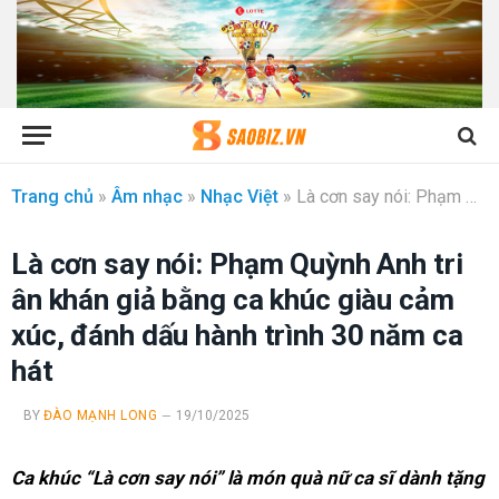
Trang chủ
»
Âm nhạc
»
Nhạc Việt
»
Là cơn say nói: Phạm Quỳnh Anh tri ân khán giả bằng ca khúc giàu cảm xúc, đánh dấu hành trình 30 năm ca hát
Là cơn say nói: Phạm Quỳnh Anh tri
ân khán giả bằng ca khúc giàu cảm
xúc, đánh dấu hành trình 30 năm ca
hát
BY
ĐÀO MẠNH LONG
19/10/2025
Ca khúc “Là cơn say nói” là món quà nữ ca sĩ dành tặng