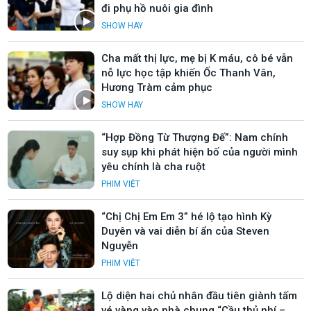
đi phụ hồ nuôi gia đình
SHOW HAY
Cha mất thị lực, mẹ bị K máu, cô bé vẫn
nỗ lực học tập khiến Ốc Thanh Vân,
Hương Tràm cảm phục
SHOW HAY
“Hợp Đồng Từ Thượng Đế”: Nam chính
suy sụp khi phát hiện bố của người mình
yêu chính là cha ruột
PHIM VIỆT
“Chị Chị Em Em 3” hé lộ tạo hình Kỳ
Duyên và vai diễn bí ẩn của Steven
Nguyễn
PHIM VIỆT
Lộ diện hai chủ nhân đầu tiên giành tấm
vé vàng vào nhà chung “Cầu thủ nhí –