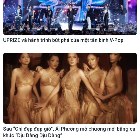
UPRIZE và hành trình bứt phá của một tân binh V-Pop
Sau “Chị đẹp đạp gió”, Ái Phương mở chương mới bằng ca
khúc “Dịu Dàng Dịu Dàng”