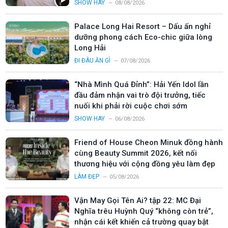
SHOW HAY
08/08/2026
Palace Long Hai Resort – Dấu ấn nghỉ
dưỡng phong cách Eco-chic giữa lòng
Long Hải
ĐI ĐÂU ĂN GÌ
07/08/2026
“Nhà Mình Quá Đỉnh”: Hải Yến Idol lần
đầu đảm nhận vai trò đội trưởng, tiếc
nuối khi phải rời cuộc chơi sớm
SHOW HAY
06/08/2026
Friend of House Cheon Minuk đồng hành
cùng Beauty Summit 2026, kết nối
thương hiệu với cộng đồng yêu làm đẹp
LÀM ĐẸP
05/08/2026
Vận May Gọi Tên Ai? tập 22: MC Đại
Nghĩa trêu Huỳnh Quý “không còn trẻ”,
nhận cái kết khiến cả trường quay bật