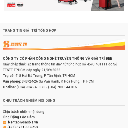
TRANG TIN GIẢI TRÍ TỔNG HỢP
CÔNG TY CỔ PHẦN CÔNG NGHỆ TRUYỀN THÔNG VÀ GIẢI TRÍ BEE
Giấy phép thiết lập trang thông tin điện tử tổng hợp số 45/GP-STTTT do Sở
TT&TT TP.HCM cấp ngày 21/09/2022
Trụ sở:
418 Hai Bà Trưng, P. Tân Định, TP. HCM
Văn phòng:
343/24-26 Sư Vạn Hạnh, P. Hòa Hưng, TP. HCM
Hotline:
(+84) 984 943 070
-
(+84) 703 144 016
CHỊU TRÁCH NHIỆM NỘI DUNG
Chịu trách nhiệm nội dung
Đặng Lộc Sâm
Ông
bientap@saobiz.vn
(+84) 0941 66 6459