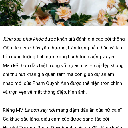
Xinh sao phải khóc
được khán giả đánh giá cao bởi thông
điệp tích cực: hãy yêu thương, trân trọng bản thân và lan
tỏa năng lượng tích cực trong hành trình sống và yêu.
Màn kết hợp đặc biệt trong vũ trụ anh tài – chị đẹp không
chỉ thu hút khán giả quan tâm mà còn giúp dự án âm
nhạc mới của Phạm Quỳnh Anh được thể hiện tròn chỉnh
và trọn vẹn về mặt thông điệp, hình ảnh.
Riêng MV
Là cơn say nói
mang đậm dấu ấn của nữ ca sĩ.
Ca khúc sâu lắng, giàu cảm xúc được sáng tác bởi
Hamlet Trương. Phạm Quỳnh Anh chia sẻ, đây là ca khúc