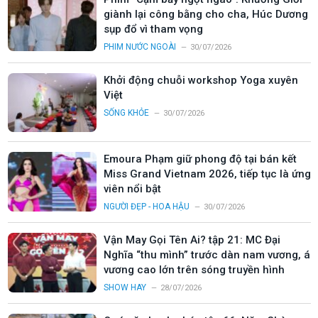
giành lại công bằng cho cha, Húc Dương
sụp đổ vì tham vọng
PHIM NƯỚC NGOÀI
30/07/2026
Khởi động chuỗi workshop Yoga xuyên
Việt
SỐNG KHỎE
30/07/2026
Emoura Phạm giữ phong độ tại bán kết
Miss Grand Vietnam 2026, tiếp tục là ứng
viên nổi bật
NGƯỜI ĐẸP - HOA HẬU
30/07/2026
Vận May Gọi Tên Ai? tập 21: MC Đại
Nghĩa “thu mình” trước dàn nam vương, á
vương cao lớn trên sóng truyền hình
SHOW HAY
28/07/2026