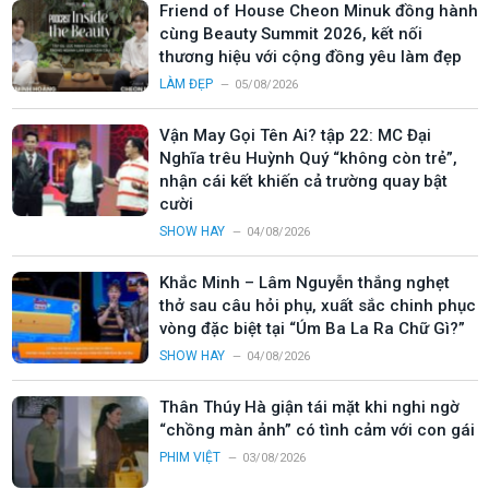
Friend of House Cheon Minuk đồng hành
cùng Beauty Summit 2026, kết nối
thương hiệu với cộng đồng yêu làm đẹp
LÀM ĐẸP
05/08/2026
Vận May Gọi Tên Ai? tập 22: MC Đại
Nghĩa trêu Huỳnh Quý “không còn trẻ”,
nhận cái kết khiến cả trường quay bật
cười
SHOW HAY
04/08/2026
Khắc Minh – Lâm Nguyễn thắng nghẹt
thở sau câu hỏi phụ, xuất sắc chinh phục
vòng đặc biệt tại “Úm Ba La Ra Chữ Gì?”
SHOW HAY
04/08/2026
Thân Thúy Hà giận tái mặt khi nghi ngờ
“chồng màn ảnh” có tình cảm với con gái
PHIM VIỆT
03/08/2026