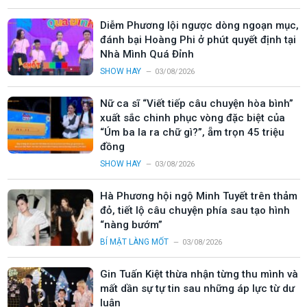
Diễm Phương lội ngược dòng ngoạn mục,
đánh bại Hoàng Phi ở phút quyết định tại
Nhà Mình Quá Đỉnh
SHOW HAY
03/08/2026
Nữ ca sĩ “Viết tiếp câu chuyện hòa bình”
xuất sắc chinh phục vòng đặc biệt của
“Úm ba la ra chữ gì?”, ẵm trọn 45 triệu
đồng
SHOW HAY
03/08/2026
Hà Phương hội ngộ Minh Tuyết trên thảm
đỏ, tiết lộ câu chuyện phía sau tạo hình
“nàng bướm”
BÍ MẬT LÀNG MỐT
03/08/2026
Gin Tuấn Kiệt thừa nhận từng thu mình và
mất dần sự tự tin sau những áp lực từ dư
luận