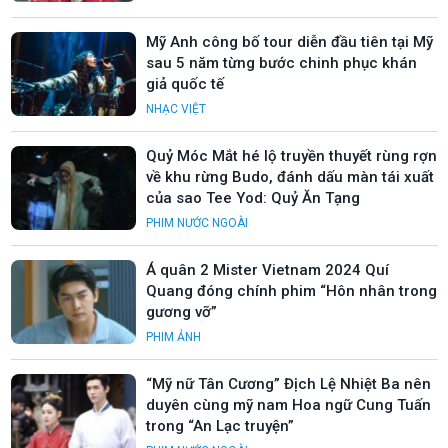
Mỹ Anh công bố tour diễn đầu tiên tại Mỹ
sau 5 năm từng bước chinh phục khán
giả quốc tế
NHẠC VIỆT
Quỷ Móc Mắt hé lộ truyền thuyết rùng rợn
về khu rừng Budo, đánh dấu màn tái xuất
của sao Tee Yod: Quỷ Ăn Tạng
PHIM NƯỚC NGOÀI
Á quân 2 Mister Vietnam 2024 Quí
Quang đóng chính phim “Hôn nhân trong
gương vỡ”
PHIM ẢNH
“Mỹ nữ Tân Cương” Địch Lệ Nhiệt Ba nên
duyên cùng mỹ nam Hoa ngữ Cung Tuấn
trong “An Lạc truyện”