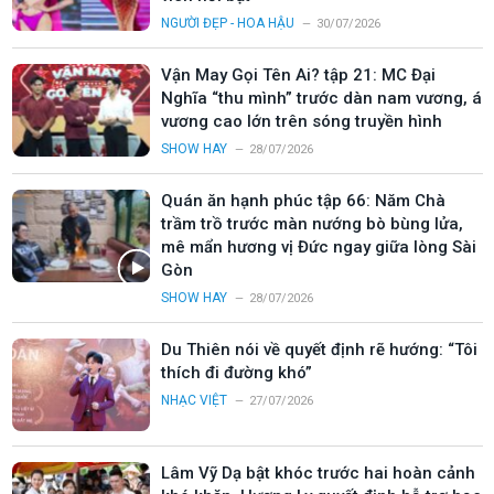
NGƯỜI ĐẸP - HOA HẬU
30/07/2026
Vận May Gọi Tên Ai? tập 21: MC Đại
Nghĩa “thu mình” trước dàn nam vương, á
vương cao lớn trên sóng truyền hình
SHOW HAY
28/07/2026
Quán ăn hạnh phúc tập 66: Năm Chà
trầm trồ trước màn nướng bò bùng lửa,
mê mẩn hương vị Đức ngay giữa lòng Sài
Gòn
SHOW HAY
28/07/2026
Du Thiên nói về quyết định rẽ hướng: “Tôi
thích đi đường khó”
NHẠC VIỆT
27/07/2026
Lâm Vỹ Dạ bật khóc trước hai hoàn cảnh