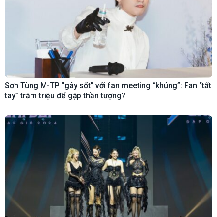
Sơn Tùng M-TP “gây sốt” với fan meeting “khủng”: Fan “tất
tay” trăm triệu để gặp thần tượng?