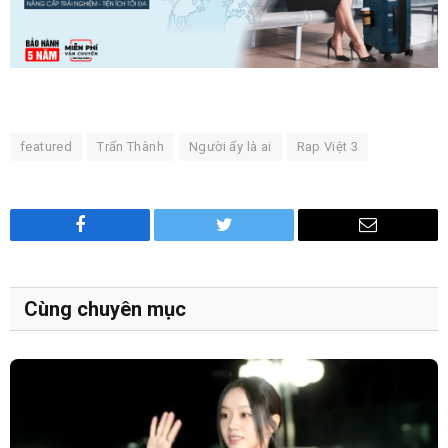
featured
Trấn Thành
Người ấy là ai
Rap Việt 3
Facebook
Twitter
Email
Cùng chuyên mục