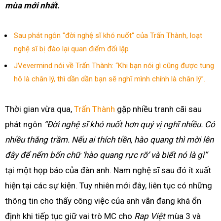
mùa mới nhất.
Sau phát ngôn "đời nghệ sĩ khó nuốt" của Trấn Thành, loạt
nghệ sĩ bị đào lại quan điểm đối lập
JVevermind nói về Trấn Thành: “Khi bạn nói gì cũng được tung
hô là chân lý, thì dần dần bạn sẽ nghĩ mình chính là chân lý”.
Thời gian vừa qua,
Trấn Thành
gặp nhiều tranh cãi sau
phát ngôn
“Đời nghệ sĩ khó nuốt hơn quý vị nghĩ nhiều. Có
nhiều thăng trầm. Nếu ai thích tiền, hào quang thì mời lên
đây để nếm bốn chữ ‘hào quang rực rỡ’ và biết nó là gì”
tại một họp báo của đàn anh. Nam nghệ sĩ sau đó ít xuất
hiện tại các sự kiện. Tuy nhiên mới đây, liên tục có những
thông tin cho thấy công việc của anh vẫn đang khá ổn
định khi tiếp tục giữ vai trò MC cho
Rap Việt
mùa 3 và