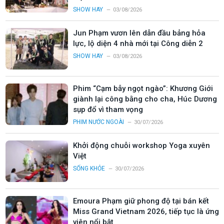
SHOW HAY
03/08/2026
Jun Phạm vươn lên dẫn đầu bảng hỏa
lực, lộ diện 4 nhà mới tại Công diễn 2
SHOW HAY
03/08/2026
Phim “Cạm bẫy ngọt ngào”: Khương Giới
giành lại công bằng cho cha, Húc Dương
sụp đổ vì tham vọng
PHIM NƯỚC NGOÀI
30/07/2026
Khởi động chuỗi workshop Yoga xuyên
Việt
SỐNG KHỎE
30/07/2026
Emoura Phạm giữ phong độ tại bán kết
Miss Grand Vietnam 2026, tiếp tục là ứng
viên nổi bật