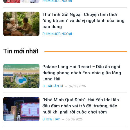
PHIM NƯỚC NGOÀI
Thư Tình Gửi Ngoại: Chuyện tình thời
“ông bà anh” và dư vị ngọt lành của lòng
bao dung
PHIM NƯỚC NGOÀI
Tin mới nhất
Palace Long Hai Resort – Dấu ấn nghỉ
dưỡng phong cách Eco-chic giữa lòng
Long Hải
ĐI ĐÂU ĂN GÌ
07/08/2026
“Nhà Mình Quá Đỉnh”: Hải Yến Idol lần
đầu đảm nhận vai trò đội trưởng, tiếc
nuối khi phải rời cuộc chơi sớm
SHOW HAY
06/08/2026