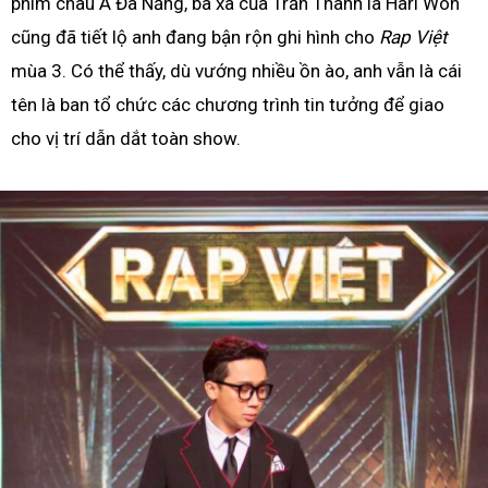
phim châu Á Đà Nẵng, bà xã của Trấn Thành là Hari Won
cũng đã tiết lộ anh đang bận rộn ghi hình cho
Rap Việt
mùa 3. Có thể thấy, dù vướng nhiều ồn ào, anh vẫn là cái
tên là ban tổ chức các chương trình tin tưởng để giao
cho vị trí dẫn dắt toàn show.