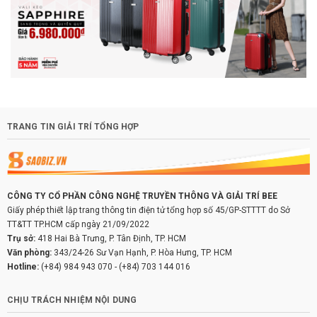
TRANG TIN GIẢI TRÍ TỔNG HỢP
CÔNG TY CỔ PHẦN CÔNG NGHỆ TRUYỀN THÔNG VÀ GIẢI TRÍ BEE
Giấy phép thiết lập trang thông tin điện tử tổng hợp số 45/GP-STTTT do Sở
TT&TT TP.HCM cấp ngày 21/09/2022
Trụ sở:
418 Hai Bà Trưng, P. Tân Định, TP. HCM
Văn phòng:
343/24-26 Sư Vạn Hạnh, P. Hòa Hưng, TP. HCM
Hotline:
(+84) 984 943 070
-
(+84) 703 144 016
CHỊU TRÁCH NHIỆM NỘI DUNG