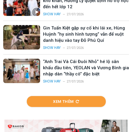
khó khăn, Hương Ly quyết định hỗ trợ học
đến hết lớp 12
SHOW HAY
27/07/2026
Gin Tuấn Kiệt gặp sự cố khi lái xe, Hùng
Huỳnh “hy sinh hình tượng” vẫn để vuột
danh hiệu vào tay Đỗ Phú Quí
SHOW HAY
27/07/2026
“Anh Trai Và Cái Đuôi Nhỏ” hé lộ sân
khấu đầu tiên, YEOLAN và Vương Bình gia
nhập dàn “thầy cô” đặc biệt
SHOW HAY
27/07/2026
XEM THÊM