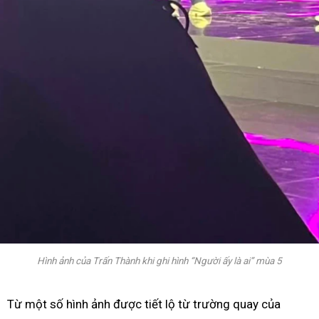
Hình ảnh của Trấn Thành khi ghi hình “Người ấy là ai” mùa 5
Từ một số hình ảnh được tiết lộ từ trường quay của