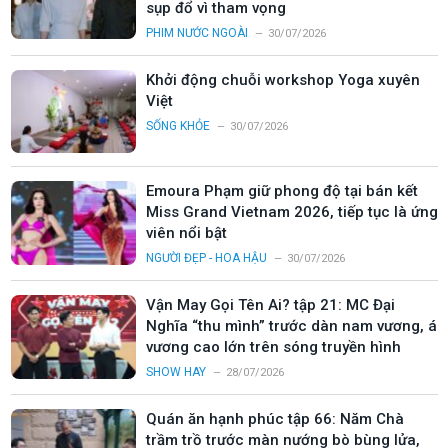
sụp đổ vì tham vọng
PHIM NƯỚC NGOÀI
30/07/2026
Khởi động chuỗi workshop Yoga xuyên
Việt
SỐNG KHỎE
30/07/2026
Emoura Phạm giữ phong độ tại bán kết
Miss Grand Vietnam 2026, tiếp tục là ứng
viên nổi bật
NGƯỜI ĐẸP - HOA HẬU
30/07/2026
Vận May Gọi Tên Ai? tập 21: MC Đại
Nghĩa “thu mình” trước dàn nam vương, á
vương cao lớn trên sóng truyền hình
SHOW HAY
28/07/2026
Quán ăn hạnh phúc tập 66: Năm Chà
trầm trồ trước màn nướng bò bùng lửa,