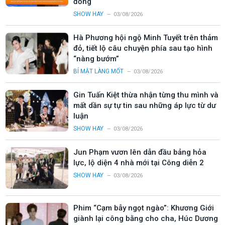
đồng
SHOW HAY
03/08/2026
Hà Phương hội ngộ Minh Tuyết trên thảm
đỏ, tiết lộ câu chuyện phía sau tạo hình
“nàng bướm”
BÍ MẬT LÀNG MỐT
03/08/2026
Gin Tuấn Kiệt thừa nhận từng thu mình và
mất dần sự tự tin sau những áp lực từ dư
luận
SHOW HAY
03/08/2026
Jun Phạm vươn lên dẫn đầu bảng hỏa
lực, lộ diện 4 nhà mới tại Công diễn 2
SHOW HAY
03/08/2026
Phim “Cạm bẫy ngọt ngào”: Khương Giới
giành lại công bằng cho cha, Húc Dương