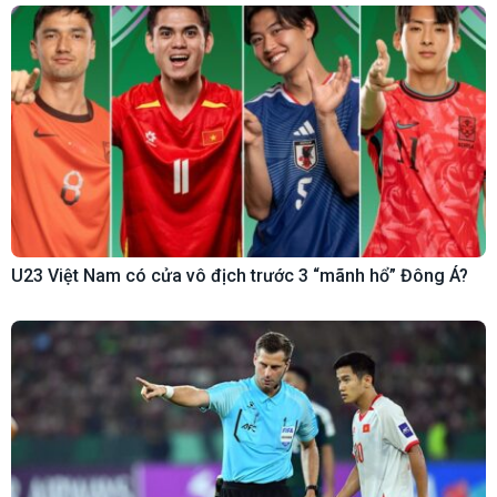
U23 Việt Nam có cửa vô địch trước 3 “mãnh hổ” Đông Á?