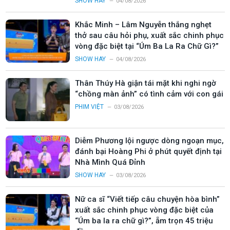
SHOW HAY
04/08/2026
Khắc Minh – Lâm Nguyễn thắng nghẹt
thở sau câu hỏi phụ, xuất sắc chinh phục
vòng đặc biệt tại “Úm Ba La Ra Chữ Gì?”
SHOW HAY
04/08/2026
Thân Thúy Hà giận tái mặt khi nghi ngờ
“chồng màn ảnh” có tình cảm với con gái
PHIM VIỆT
03/08/2026
Diễm Phương lội ngược dòng ngoạn mục,
đánh bại Hoàng Phi ở phút quyết định tại
Nhà Mình Quá Đỉnh
SHOW HAY
03/08/2026
Nữ ca sĩ “Viết tiếp câu chuyện hòa bình”
xuất sắc chinh phục vòng đặc biệt của
“Úm ba la ra chữ gì?”, ẵm trọn 45 triệu