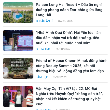
Palace Long Hai Resort – Dấu ấn nghỉ
dưỡng phong cách Eco-chic giữa lòng
Long Hải
ĐI ĐÂU ĂN GÌ
07/08/2026
“Nhà Mình Quá Đỉnh”: Hải Yến Idol lần
đầu đảm nhận vai trò đội trưởng, tiếc
nuối khi phải rời cuộc chơi sớm
SHOW HAY
06/08/2026
Friend of House Cheon Minuk đồng hành
cùng Beauty Summit 2026, kết nối
thương hiệu với cộng đồng yêu làm đẹp
LÀM ĐẸP
05/08/2026
Vận May Gọi Tên Ai? tập 22: MC Đại
Nghĩa trêu Huỳnh Quý “không còn trẻ”,
nhận cái kết khiến cả trường quay bật
cười