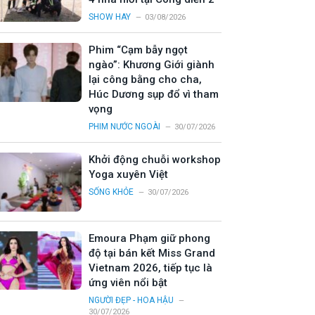
SHOW HAY
03/08/2026
Phim “Cạm bẫy ngọt
ngào”: Khương Giới giành
lại công bằng cho cha,
Húc Dương sụp đổ vì tham
vọng
PHIM NƯỚC NGOÀI
30/07/2026
Khởi động chuỗi workshop
Yoga xuyên Việt
SỐNG KHỎE
30/07/2026
Emoura Phạm giữ phong
độ tại bán kết Miss Grand
Vietnam 2026, tiếp tục là
ứng viên nổi bật
NGƯỜI ĐẸP - HOA HẬU
30/07/2026