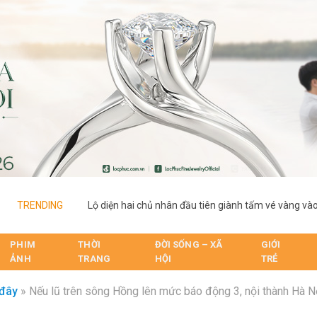
TRENDING
PHIM
THỜI
ĐỜI SỐNG – XÃ
GIỚI
ẢNH
TRANG
HỘI
TRẺ
đây
»
Nếu lũ trên sông Hồng lên mức báo động 3, nội thành Hà Nộ