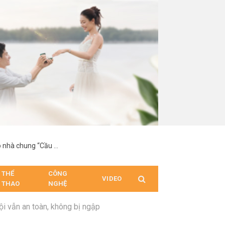
Lộ diện hai chủ nhân đầu tiên giành tấm vé vàng vào nhà chung “Cầu thủ nhí – Thế hệ tương lai 2026”
THỂ
CÔNG
VIDEO
THAO
NGHỆ
i vẫn an toàn, không bị ngập