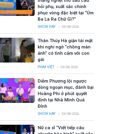
thắng nghẹt thở sau câu
hỏi phụ, xuất sắc chinh
phục vòng đặc biệt tại “Úm
Ba La Ra Chữ Gì?”
SHOW HAY
04/08/2026
Thân Thúy Hà giận tái mặt
khi nghi ngờ “chồng màn
ảnh” có tình cảm với con
gái
PHIM VIỆT
03/08/2026
Diễm Phương lội ngược
dòng ngoạn mục, đánh bại
Hoàng Phi ở phút quyết
định tại Nhà Mình Quá
Đỉnh
SHOW HAY
03/08/2026
Nữ ca sĩ “Viết tiếp câu