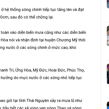
ở hệ thống sông chính tiếp tục tăng lên và đạt
cm, sau đó có thể chững lại.
n toàn vào diễn biến mưa cũng như các diễn biến
g Hòa nói và nhận định tại huyện Chương Mỹ thời
ượng nước ở các sông chính ở mức cao, khó
hanh Trì, Ứng Hòa, Mỹ Đức, Hoài Đức, Phúc Thọ,
nh hưởng do mực nước ở các sông nhỏ tiếp tục
ao giờ tại tỉnh Thái Nguyên xảy ra mưa lũ như
g, hầu hết các xã vùng ven sông Thao và sông