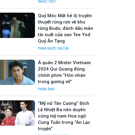
NHẠC VIỆT
Quỷ Móc Mắt hé lộ truyền
thuyết rùng rợn về khu
rừng Budo, đánh dấu màn
tái xuất của sao Tee Yod:
Quỷ Ăn Tạng
PHIM NƯỚC NGOÀI
Á quân 2 Mister Vietnam
2024 Quí Quang đóng
chính phim “Hôn nhân
trong gương vỡ”
PHIM ẢNH
“Mỹ nữ Tân Cương” Địch
Lệ Nhiệt Ba nên duyên
cùng mỹ nam Hoa ngữ
Cung Tuấn trong “An Lạc
truyện”