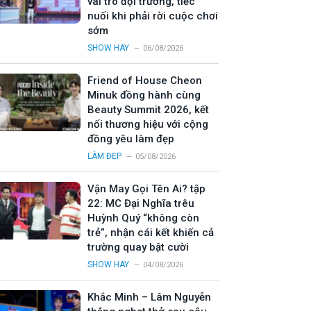
vai trò đội trưởng, tiếc
nuối khi phải rời cuộc chơi
sớm
SHOW HAY
06/08/2026
Friend of House Cheon
Minuk đồng hành cùng
Beauty Summit 2026, kết
nối thương hiệu với cộng
đồng yêu làm đẹp
LÀM ĐẸP
05/08/2026
Vận May Gọi Tên Ai? tập
22: MC Đại Nghĩa trêu
Huỳnh Quý “không còn
trẻ”, nhận cái kết khiến cả
trường quay bật cười
SHOW HAY
04/08/2026
Khắc Minh – Lâm Nguyễn