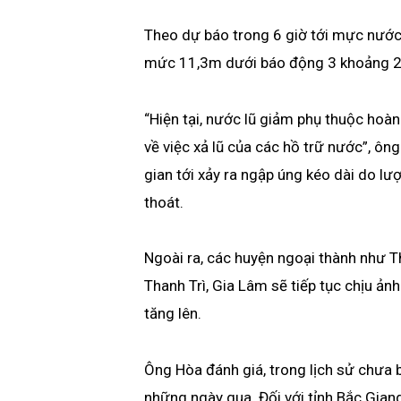
Theo dự báo trong 6 giờ tới mực nước 
mức 11,3m dưới báo động 3 khoảng 20
“Hiện tại, nước lũ giảm phụ thuộc hoà
về việc xả lũ của các hồ trữ nước”, ôn
gian tới xảy ra ngập úng kéo dài do l
thoát.
Ngoài ra, các huyện ngoại thành như T
Thanh Trì, Gia Lâm sẽ tiếp tục chịu ả
tăng lên.
Ông Hòa đánh giá, trong lịch sử chưa b
những ngày qua. Đối với tỉnh Bắc Gian