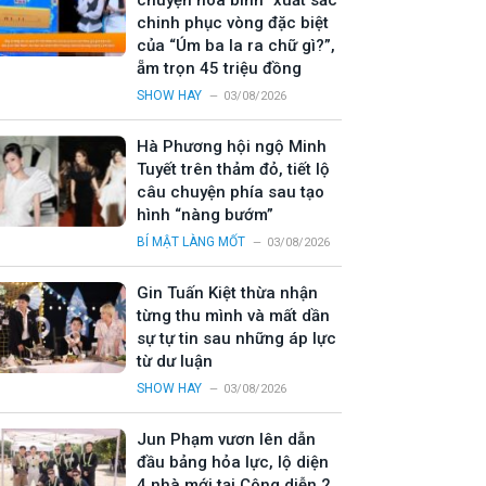
chuyện hòa bình” xuất sắc
chinh phục vòng đặc biệt
của “Úm ba la ra chữ gì?”,
ẵm trọn 45 triệu đồng
SHOW HAY
03/08/2026
Hà Phương hội ngộ Minh
Tuyết trên thảm đỏ, tiết lộ
câu chuyện phía sau tạo
hình “nàng bướm”
BÍ MẬT LÀNG MỐT
03/08/2026
Gin Tuấn Kiệt thừa nhận
từng thu mình và mất dần
sự tự tin sau những áp lực
từ dư luận
SHOW HAY
03/08/2026
Jun Phạm vươn lên dẫn
đầu bảng hỏa lực, lộ diện
4 nhà mới tại Công diễn 2