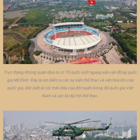
Trực thăng Không quân đưa lá cờ Tổ quốc lướt ngang sân vận động quốc
gia Mỹ Đình. Đây là nơi diễn ra các sự kiện thể thao và văn hóa lớn của
quốc gia, đặc biệt là các trận đấu của đội tuyển bóng đá quốc gia Việt
Nam và các kỳ đại hội thể thao.