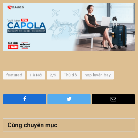
featured
Hà Nội
2/9
Thủ đô
hợp luyện bay
Facebook
Twitter
Email
Cùng chuyên mục