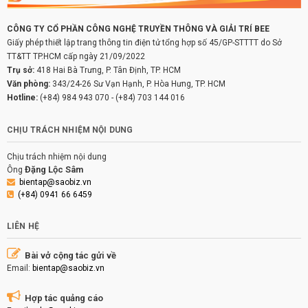
CÔNG TY CỔ PHẦN CÔNG NGHỆ TRUYỀN THÔNG VÀ GIẢI TRÍ BEE
Giấy phép thiết lập trang thông tin điện tử tổng hợp số 45/GP-STTTT do Sở
TT&TT TP.HCM cấp ngày 21/09/2022
Trụ sở:
418 Hai Bà Trưng, P. Tân Định, TP. HCM
Văn phòng:
343/24-26 Sư Vạn Hạnh, P. Hòa Hưng, TP. HCM
Hotline:
(+84) 984 943 070
-
(+84) 703 144 016
CHỊU TRÁCH NHIỆM NỘI DUNG
Chịu trách nhiệm nội dung
Đặng Lộc Sâm
Ông
bientap@saobiz.vn
(+84) 0941 66 6459
LIÊN HỆ
Bài vở cộng tác gửi về
Email:
bientap@saobiz.vn
Hợp tác quảng cáo