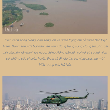
Toàn cảnh sông Hồng, con sông lớn và quan trọng nhất ở miền Bắc Việt
Nam. Dòng sông đã bồi đắp nên vùng Đồng bằng sông Hồng trù phú, cái
nôi của nền văn minh lúa nước. Sông Hồng gắn liền với vô số sự kiện lịch
sử, những câu chuyện huyền thoại và đi vào thơ ca, nhạc họa như một
biểu tượng của Hà Nội.