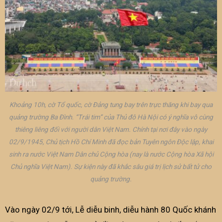
Khoảng 10h, cờ Tổ quốc, cờ Đảng tung bay trên trực thăng khi bay qua
quảng trường Ba Đình. “Trái tim” của Thủ đô Hà Nội có ý nghĩa vô cùng
thiêng liêng đối với người dân Việt Nam. Chính tại nơi đây vào ngày
02/9/1945, Chủ tịch Hồ Chí Minh đã đọc bản Tuyên ngôn Độc lập, khai
sinh ra nước Việt Nam Dân chủ Cộng hòa (nay là nước Cộng hòa Xã hội
Chủ nghĩa Việt Nam). Sự kiện này đã khắc sâu giá trị lịch sử bất tử cho
quảng trường.
Vào ngày 02/9 tới, Lễ diễu binh, diễu hành 80 Quốc khánh