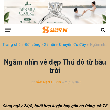
Trang chủ
»
Đời sống - Xã hội
»
Chuyện đó đây
»
Ngắm nhìn vẻ đẹp Thủ đô từ bầu trời
Ngắm nhìn vẻ đẹp Thủ đô từ bầu
trời
BY
ĐÀO MẠNH LONG
25/08/2025
Sáng ngày 24/8, buổi hợp luyện bay gắn cờ Đảng, cờ Tổ