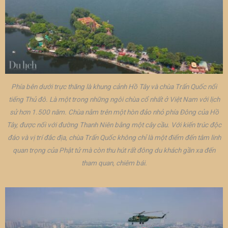
Phía bên dưới trực thăng là khung cảnh Hồ Tây và chùa Trấn Quốc nổi
tiếng Thủ đô. Là một trong những ngôi chùa cổ nhất ở Việt Nam với lịch
sử hơn 1.500 năm. Chùa nằm trên một hòn đảo nhỏ phía Đông của Hồ
Tây, được nối với đường Thanh Niên bằng một cây cầu. Với kiến trúc độc
đáo và vị trí đắc địa, chùa Trấn Quốc không chỉ là một điểm đến tâm linh
quan trọng của Phật tử mà còn thu hút rất đông du khách gần xa đến
tham quan, chiêm bái.