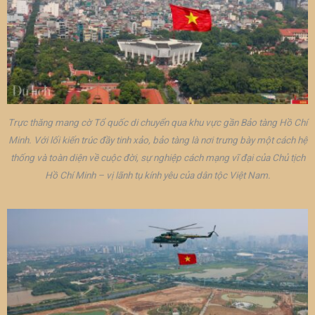
Trực thăng mang cờ Tổ quốc di chuyển qua khu vực gần Bảo tàng Hồ Chí
Minh. Với lối kiến trúc đầy tinh xảo, bảo tàng là nơi trưng bày một cách hệ
thống và toàn diện về cuộc đời, sự nghiệp cách mạng vĩ đại của Chủ tịch
Hồ Chí Minh – vị lãnh tụ kính yêu của dân tộc Việt Nam.