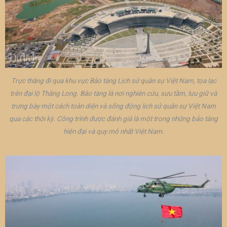
Trực thăng đi qua khu vực Bảo tàng Lịch sử quân sự Việt Nam, tọa lạc
trên đại lộ Thăng Long. Bảo tàng là nơi nghiên cứu, sưu tầm, lưu giữ và
trưng bày một cách toàn diện và sống động lịch sử quân sự Việt Nam
qua các thời kỳ. Công trình được đánh giá là một trong những bảo tàng
hiện đại và quy mô nhất Việt Nam.