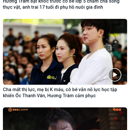
Hương Tràm bật khóc trước cô bé lớp 5 chăm cha sống
thực vật, anh trai 17 tuổi đi phụ hồ nuôi gia đình
Cha mất thị lực, mẹ bị K máu, cô bé vẫn nỗ lực học tập
khiến Ốc Thanh Vân, Hương Tràm cảm phục