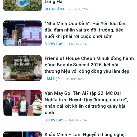
Long Hải
ĐI ĐÂU ĂN GÌ
07/08/2026
“Nhà Mình Quá Đỉnh”: Hải Yến Idol lần
đầu đảm nhận vai trò đội trưởng, tiếc
nuối khi phải rời cuộc chơi sớm
SHOW HAY
06/08/2026
Friend of House Cheon Minuk đồng hành
cùng Beauty Summit 2026, kết nối
thương hiệu với cộng đồng yêu làm đẹp
LÀM ĐẸP
05/08/2026
Vận May Gọi Tên Ai? tập 22: MC Đại
Nghĩa trêu Huỳnh Quý “không còn trẻ”,
nhận cái kết khiến cả trường quay bật
cười
SHOW HAY
04/08/2026
Khắc Minh – Lâm Nguyễn thắng nghẹt