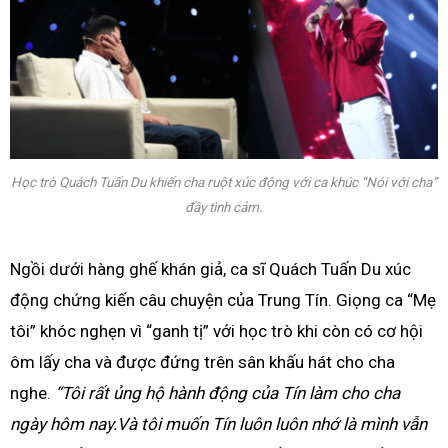
Học trò Quách Tuấn Du khiến cha ruột xúc động với ca khúc “Nói với cha”
đầy tình cảm.
Ngồi dưới hàng ghế khán giả, ca sĩ Quách Tuấn Du xúc
động chứng kiến câu chuyện của Trung Tín. Giọng ca “Mẹ
tôi” khóc nghẹn vì “ganh tị” với học trò khi còn có cơ hội
ôm lấy cha và được đứng trên sân khấu hát cho cha
nghe.
“Tôi rất ủng hộ hành động của Tín làm cho cha
ngày hôm nay.Và tôi muốn Tín luôn luôn nhớ là mình vẫn