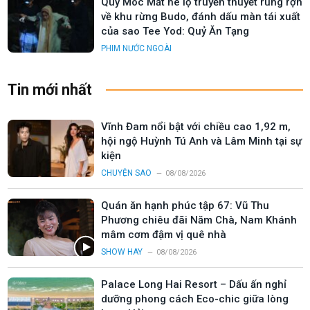
Quỷ Móc Mắt hé lộ truyền thuyết rùng rợn
về khu rừng Budo, đánh dấu màn tái xuất
của sao Tee Yod: Quỷ Ăn Tạng
PHIM NƯỚC NGOÀI
Tin mới nhất
Vĩnh Đam nổi bật với chiều cao 1,92 m,
hội ngộ Huỳnh Tú Anh và Lâm Minh tại sự
kiện
CHUYỆN SAO
08/08/2026
Quán ăn hạnh phúc tập 67: Vũ Thu
Phương chiêu đãi Năm Chà, Nam Khánh
mâm cơm đậm vị quê nhà
SHOW HAY
08/08/2026
Palace Long Hai Resort – Dấu ấn nghỉ
dưỡng phong cách Eco-chic giữa lòng