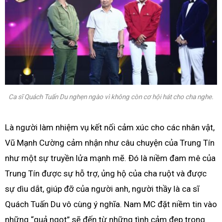
Ca sĩ Quách Tuấn Du nghẹn ngào vì không còn cơ hội hát cho cha nghe.
Là người làm nhiệm vụ kết nối cảm xúc cho các nhân vật,
Vũ Mạnh Cường cảm nhận như câu chuyện của Trung Tín
như một sự truyền lửa mạnh mẽ. Đó là niềm đam mê của
Trung Tín được sự hỗ trợ, ủng hộ của cha ruột và được
sự dìu dắt, giúp đỡ của người anh, người thầy là ca sĩ
Quách Tuấn Du vô cùng ý nghĩa. Nam MC đặt niềm tin vào
những “quả ngọt” sẽ đến từ những tình cảm đẹp trong