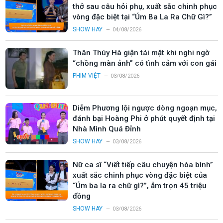
thở sau câu hỏi phụ, xuất sắc chinh phục
vòng đặc biệt tại “Úm Ba La Ra Chữ Gì?”
SHOW HAY
04/08/2026
Thân Thúy Hà giận tái mặt khi nghi ngờ
“chồng màn ảnh” có tình cảm với con gái
PHIM VIỆT
03/08/2026
Diễm Phương lội ngược dòng ngoạn mục,
đánh bại Hoàng Phi ở phút quyết định tại
Nhà Mình Quá Đỉnh
SHOW HAY
03/08/2026
Nữ ca sĩ “Viết tiếp câu chuyện hòa bình”
xuất sắc chinh phục vòng đặc biệt của
“Úm ba la ra chữ gì?”, ẵm trọn 45 triệu
đồng
SHOW HAY
03/08/2026