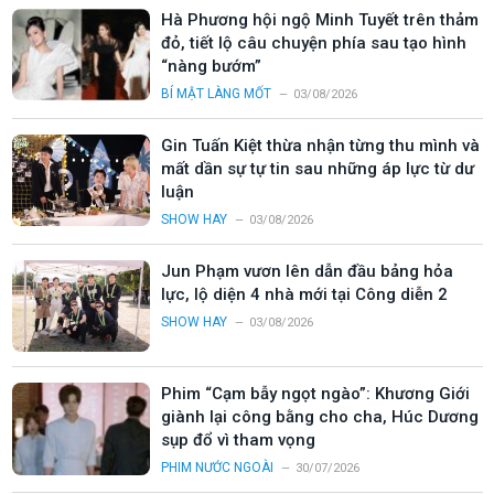
Hà Phương hội ngộ Minh Tuyết trên thảm
đỏ, tiết lộ câu chuyện phía sau tạo hình
“nàng bướm”
BÍ MẬT LÀNG MỐT
03/08/2026
Gin Tuấn Kiệt thừa nhận từng thu mình và
mất dần sự tự tin sau những áp lực từ dư
luận
SHOW HAY
03/08/2026
Jun Phạm vươn lên dẫn đầu bảng hỏa
lực, lộ diện 4 nhà mới tại Công diễn 2
SHOW HAY
03/08/2026
Phim “Cạm bẫy ngọt ngào”: Khương Giới
giành lại công bằng cho cha, Húc Dương
sụp đổ vì tham vọng
PHIM NƯỚC NGOÀI
30/07/2026