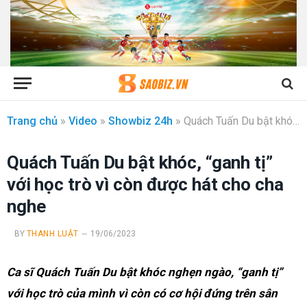
Trang chủ
»
Video
»
Showbiz 24h
»
Quách Tuấn Du bật khóc, “ganh tị” với học trò vì còn được hát cho cha nghe
Quách Tuấn Du bật khóc, “ganh tị”
với học trò vì còn được hát cho cha
nghe
BY
THANH LUẬT
19/06/2023
Ca sĩ Quách Tuấn Du bật khóc nghẹn ngào, “ganh tị”
với học trò của mình vì còn có cơ hội đứng trên sân