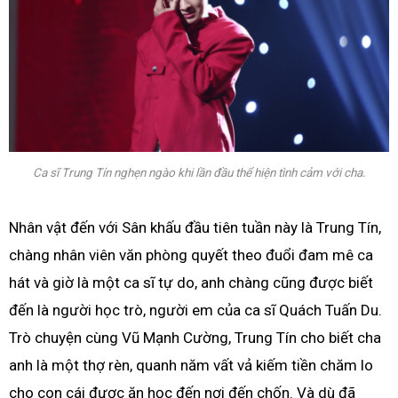
Ca sĩ Trung Tín nghẹn ngào khi lần đầu thể hiện tình cảm với cha.
Nhân vật đến với Sân khấu đầu tiên tuần này là Trung Tín,
chàng nhân viên văn phòng quyết theo đuổi đam mê ca
hát và giờ là một ca sĩ tự do, anh chàng cũng được biết
đến là người học trò, người em của ca sĩ Quách Tuấn Du.
Trò chuyện cùng Vũ Mạnh Cường, Trung Tín cho biết cha
anh là một thợ rèn, quanh năm vất vả kiếm tiền chăm lo
cho con cái được ăn học đến nơi đến chốn. Và dù đã