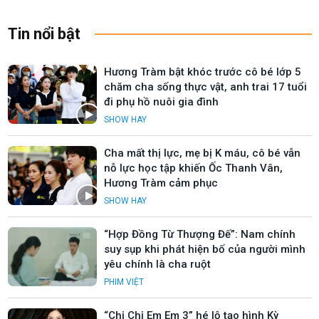
Tin nổi bật
Hương Tràm bật khóc trước cô bé lớp 5
chăm cha sống thực vật, anh trai 17 tuổi
đi phụ hồ nuôi gia đình
SHOW HAY
Cha mất thị lực, mẹ bị K máu, cô bé vẫn
nỗ lực học tập khiến Ốc Thanh Vân,
Hương Tràm cảm phục
SHOW HAY
“Hợp Đồng Từ Thượng Đế”: Nam chính
suy sụp khi phát hiện bố của người mình
yêu chính là cha ruột
PHIM VIỆT
“Chị Chị Em Em 3” hé lộ tạo hình Kỳ