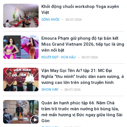
Khởi động chuỗi workshop Yoga xuyên
Việt
SỐNG KHỎE
30/07/2026
Emoura Phạm giữ phong độ tại bán kết
Miss Grand Vietnam 2026, tiếp tục là ứng
viên nổi bật
NGƯỜI ĐẸP - HOA HẬU
30/07/2026
Vận May Gọi Tên Ai? tập 21: MC Đại
Nghĩa “thu mình” trước dàn nam vương, á
vương cao lớn trên sóng truyền hình
SHOW HAY
28/07/2026
Quán ăn hạnh phúc tập 66: Năm Chà
trầm trồ trước màn nướng bò bùng lửa,
mê mẩn hương vị Đức ngay giữa lòng Sài
Gòn