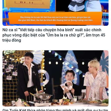
Nữ ca sĩ “Viết tiếp câu chuyện hòa bình” xuất sắc chinh
phục vòng đặc biệt của “Úm ba la ra chữ gì?”, ẵm trọn 45
triệu đồng
Gin Tuấn Kiệt thừa nhận từng thu mình và mất dần sự tự tin