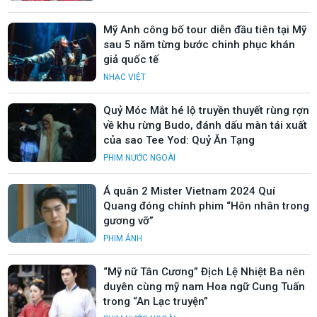
Mỹ Anh công bố tour diễn đầu tiên tại Mỹ
sau 5 năm từng bước chinh phục khán
giả quốc tế
NHẠC VIỆT
Quỷ Móc Mắt hé lộ truyền thuyết rùng rợn
về khu rừng Budo, đánh dấu màn tái xuất
của sao Tee Yod: Quỷ Ăn Tạng
PHIM NƯỚC NGOÀI
Á quân 2 Mister Vietnam 2024 Quí
Quang đóng chính phim “Hôn nhân trong
gương vỡ”
PHIM ẢNH
“Mỹ nữ Tân Cương” Địch Lệ Nhiệt Ba nên
duyên cùng mỹ nam Hoa ngữ Cung Tuấn
trong “An Lạc truyện”