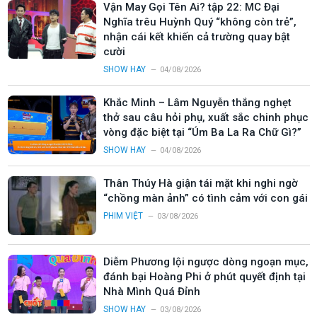
Vận May Gọi Tên Ai? tập 22: MC Đại
Nghĩa trêu Huỳnh Quý “không còn trẻ”,
nhận cái kết khiến cả trường quay bật
cười
SHOW HAY
04/08/2026
Khắc Minh – Lâm Nguyễn thắng nghẹt
thở sau câu hỏi phụ, xuất sắc chinh phục
vòng đặc biệt tại “Úm Ba La Ra Chữ Gì?”
SHOW HAY
04/08/2026
Thân Thúy Hà giận tái mặt khi nghi ngờ
“chồng màn ảnh” có tình cảm với con gái
PHIM VIỆT
03/08/2026
Diễm Phương lội ngược dòng ngoạn mục,
đánh bại Hoàng Phi ở phút quyết định tại
Nhà Mình Quá Đỉnh
SHOW HAY
03/08/2026