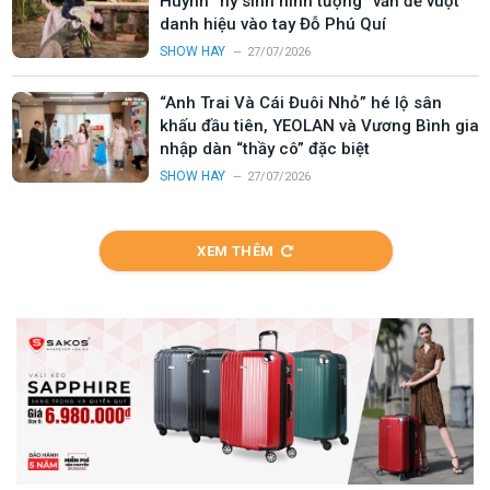
Huỳnh “hy sinh hình tượng” vẫn để vuột
danh hiệu vào tay Đỗ Phú Quí
SHOW HAY
27/07/2026
“Anh Trai Và Cái Đuôi Nhỏ” hé lộ sân
khấu đầu tiên, YEOLAN và Vương Bình gia
nhập dàn “thầy cô” đặc biệt
SHOW HAY
27/07/2026
XEM THÊM