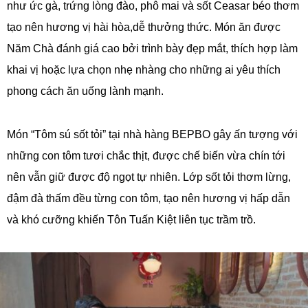
như ức gà, trứng lòng đào, phô mai và sốt Ceasar béo thơm
tạo nên hương vị hài hòa,dễ thưởng thức. Món ăn được
Năm Chà đánh giá cao bởi trình bày đẹp mắt, thích hợp làm
khai vị hoặc lựa chọn nhẹ nhàng cho những ai yêu thích
phong cách ăn uống lành mạnh.
Món “Tôm sú sốt tỏi” tại nhà hàng BEPBO gây ấn tượng với
những con tôm tươi chắc thịt, được chế biến vừa chín tới
nên vẫn giữ được độ ngọt tự nhiên. Lớp sốt tỏi thơm lừng,
đậm đà thấm đều từng con tôm, tạo nên hương vị hấp dẫn
và khó cưỡng khiến Tôn Tuấn Kiệt liên tục trầm trồ.