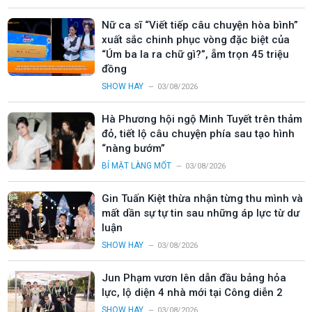
Nữ ca sĩ “Viết tiếp câu chuyện hòa bình”
xuất sắc chinh phục vòng đặc biệt của
“Úm ba la ra chữ gì?”, ẵm trọn 45 triệu
đồng
SHOW HAY
03/08/2026
Hà Phương hội ngộ Minh Tuyết trên thảm
đỏ, tiết lộ câu chuyện phía sau tạo hình
“nàng bướm”
BÍ MẬT LÀNG MỐT
03/08/2026
Gin Tuấn Kiệt thừa nhận từng thu mình và
mất dần sự tự tin sau những áp lực từ dư
luận
SHOW HAY
03/08/2026
Jun Phạm vươn lên dẫn đầu bảng hỏa
lực, lộ diện 4 nhà mới tại Công diễn 2
SHOW HAY
03/08/2026