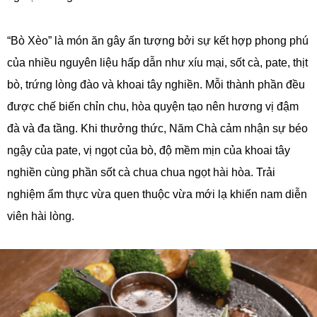
“Bò Xèo” là món ăn gây ấn tượng bởi sự kết hợp phong phú
của nhiều nguyên liệu hấp dẫn như xíu mại, sốt cà, pate, thịt
bò, trứng lòng đào và khoai tây nghiền. Mỗi thành phần đều
được chế biến chỉn chu, hòa quyện tạo nên hương vị đậm
đà và đa tầng. Khi thưởng thức, Năm Chà cảm nhận sự béo
ngậy của pate, vị ngọt của bò, độ mềm mịn của khoai tây
nghiền cùng phần sốt cà chua chua ngọt hài hòa. Trải
nghiệm ẩm thực vừa quen thuộc vừa mới lạ khiến nam diễn
viên hài lòng.