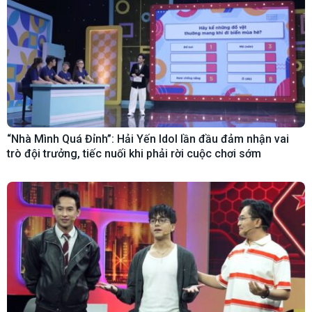
“Nhà Mình Quá Đỉnh”: Hải Yến Idol lần đầu đảm nhận vai
trò đội trưởng, tiếc nuối khi phải rời cuộc chơi sớm