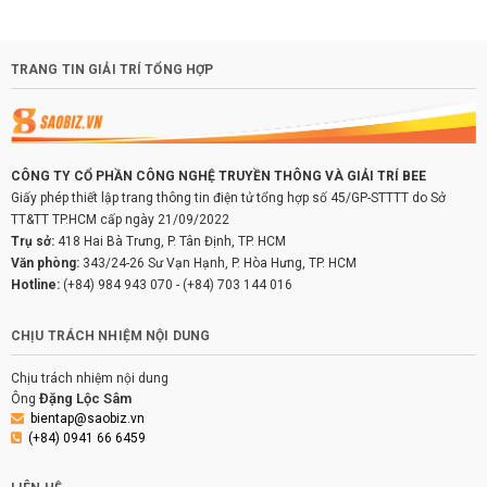
TRANG TIN GIẢI TRÍ TỔNG HỢP
CÔNG TY CỔ PHẦN CÔNG NGHỆ TRUYỀN THÔNG VÀ GIẢI TRÍ BEE
Giấy phép thiết lập trang thông tin điện tử tổng hợp số 45/GP-STTTT do Sở
TT&TT TP.HCM cấp ngày 21/09/2022
Trụ sở:
418 Hai Bà Trưng, P. Tân Định, TP. HCM
Văn phòng:
343/24-26 Sư Vạn Hạnh, P. Hòa Hưng, TP. HCM
Hotline:
(+84) 984 943 070
-
(+84) 703 144 016
CHỊU TRÁCH NHIỆM NỘI DUNG
Chịu trách nhiệm nội dung
Đặng Lộc Sâm
Ông
bientap@saobiz.vn
(+84) 0941 66 6459