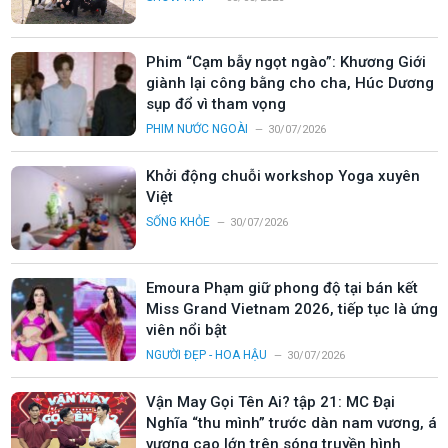
Phim “Cạm bẫy ngọt ngào”: Khương Giới
giành lại công bằng cho cha, Húc Dương
sụp đổ vì tham vọng
PHIM NƯỚC NGOÀI
30/07/2026
Khởi động chuỗi workshop Yoga xuyên
Việt
SỐNG KHỎE
30/07/2026
Emoura Phạm giữ phong độ tại bán kết
Miss Grand Vietnam 2026, tiếp tục là ứng
viên nổi bật
NGƯỜI ĐẸP - HOA HẬU
30/07/2026
Vận May Gọi Tên Ai? tập 21: MC Đại
Nghĩa “thu mình” trước dàn nam vương, á
vương cao lớn trên sóng truyền hình