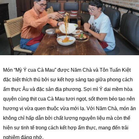
Món “Mỳ Ý cua Cà Mau” được Năm Chà và Tôn Tuấn Kiệt
đặc biệt thích thú bởi sự kết hợp sáng tạo giữa phong cách
ẩm thực Âu và đặc sản địa phương. Sợi mì Ý dai mềm hòa
quyện cùng thịt cua Cà Mau tươi ngọt, sốt thơm béo tạo nên
hương vị vừa quen thuộc vừa mới lạ. Với Năm Chà, món ăn
không chỉ hấp dẫn bởi chất lượng nguyên liệu mà còn thể
hiện sự tinh tế trong cách kết hợp ẩm thực, mang đến trải
nghiệm đáng nhớ.