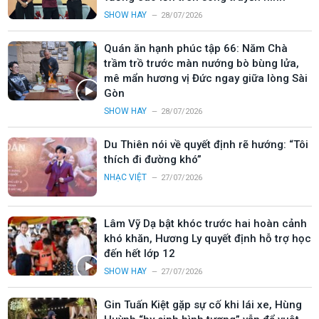
SHOW HAY
28/07/2026
Quán ăn hạnh phúc tập 66: Năm Chà
trầm trồ trước màn nướng bò bùng lửa,
mê mẩn hương vị Đức ngay giữa lòng Sài
Gòn
SHOW HAY
28/07/2026
Du Thiên nói về quyết định rẽ hướng: “Tôi
thích đi đường khó”
NHẠC VIỆT
27/07/2026
Lâm Vỹ Dạ bật khóc trước hai hoàn cảnh
khó khăn, Hương Ly quyết định hỗ trợ học
đến hết lớp 12
SHOW HAY
27/07/2026
Gin Tuấn Kiệt gặp sự cố khi lái xe, Hùng