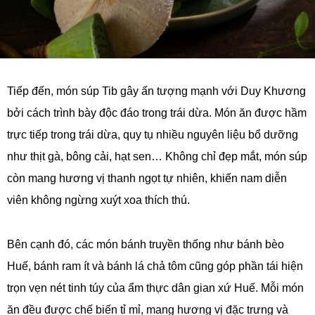
Tiếp đến, món súp Tib gây ấn tượng mạnh với Duy Khương
bởi cách trình bày độc đáo trong trái dừa. Món ăn được hầm
trực tiếp trong trái dừa, quy tụ nhiều nguyên liệu bổ dưỡng
như thịt gà, bông cải, hạt sen… Không chỉ đẹp mắt, món súp
còn mang hương vị thanh ngọt tự nhiên, khiến nam diễn
viên không ngừng xuýt xoa thích thú.
Bên cạnh đó, các món bánh truyền thống như bánh bèo
Huế, bánh ram ít và bánh lá chả tôm cũng góp phần tái hiện
trọn vẹn nét tinh túy của ẩm thực dân gian xứ Huế. Mỗi món
ăn đều được chế biến tỉ mỉ, mang hương vị đặc trưng và