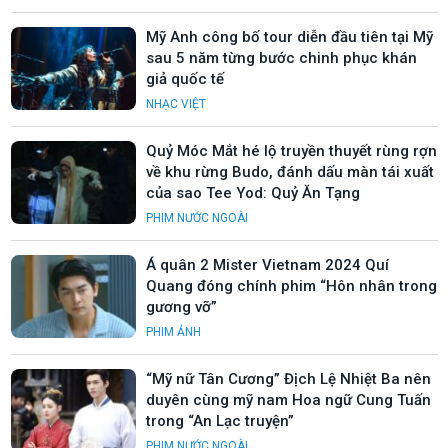
Mỹ Anh công bố tour diễn đầu tiên tại Mỹ
sau 5 năm từng bước chinh phục khán
giả quốc tế
NHẠC VIỆT
Quỷ Móc Mắt hé lộ truyền thuyết rùng rợn
về khu rừng Budo, đánh dấu màn tái xuất
của sao Tee Yod: Quỷ Ăn Tạng
PHIM NƯỚC NGOÀI
Á quân 2 Mister Vietnam 2024 Quí
Quang đóng chính phim “Hôn nhân trong
gương vỡ”
PHIM ẢNH
“Mỹ nữ Tân Cương” Địch Lệ Nhiệt Ba nên
duyên cùng mỹ nam Hoa ngữ Cung Tuấn
trong “An Lạc truyện”
PHIM NƯỚC NGOÀI