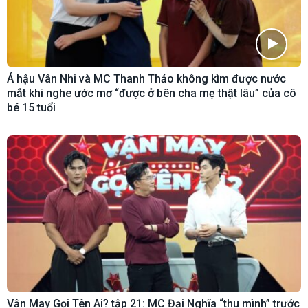
Á hậu Vân Nhi và MC Thanh Thảo không kìm được nước
mắt khi nghe ước mơ “được ở bên cha mẹ thật lâu” của cô
bé 15 tuổi
Vận May Gọi Tên Ai? tập 21: MC Đại Nghĩa “thu mình” trước