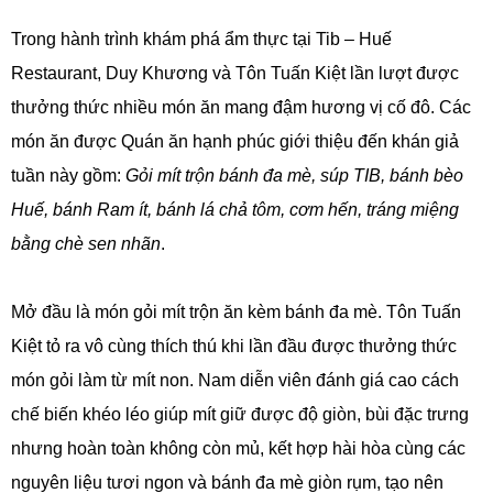
Trong hành trình khám phá ẩm thực tại Tib – Huế
Restaurant, Duy Khương và Tôn Tuấn Kiệt lần lượt được
thưởng thức nhiều món ăn mang đậm hương vị cố đô. Các
món ăn được Quán ăn hạnh phúc giới thiệu đến khán giả
tuần này gồm:
Gỏi mít trộn bánh đa mè, súp TIB, bánh bèo
Huế, bánh Ram ít, bánh lá chả tôm, cơm hến, tráng miệng
bằng chè sen nhãn
.
Mở đầu là món gỏi mít trộn ăn kèm bánh đa mè. Tôn Tuấn
Kiệt tỏ ra vô cùng thích thú khi lần đầu được thưởng thức
món gỏi làm từ mít non. Nam diễn viên đánh giá cao cách
chế biến khéo léo giúp mít giữ được độ giòn, bùi đặc trưng
nhưng hoàn toàn không còn mủ, kết hợp hài hòa cùng các
nguyên liệu tươi ngon và bánh đa mè giòn rụm, tạo nên