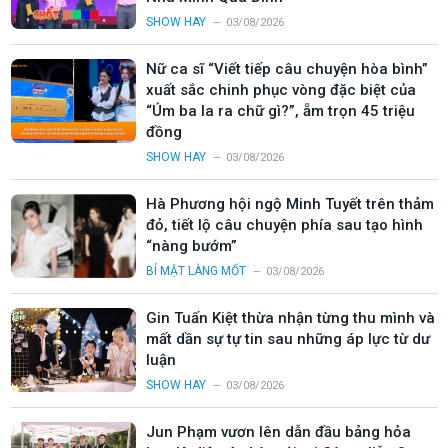
SHOW HAY
03/08/2026
Nữ ca sĩ “Viết tiếp câu chuyện hòa bình”
xuất sắc chinh phục vòng đặc biệt của
“Úm ba la ra chữ gì?”, ẵm trọn 45 triệu
đồng
SHOW HAY
03/08/2026
Hà Phương hội ngộ Minh Tuyết trên thảm
đỏ, tiết lộ câu chuyện phía sau tạo hình
“nàng bướm”
BÍ MẬT LÀNG MỐT
03/08/2026
Gin Tuấn Kiệt thừa nhận từng thu mình và
mất dần sự tự tin sau những áp lực từ dư
luận
SHOW HAY
03/08/2026
Jun Phạm vươn lên dẫn đầu bảng hỏa