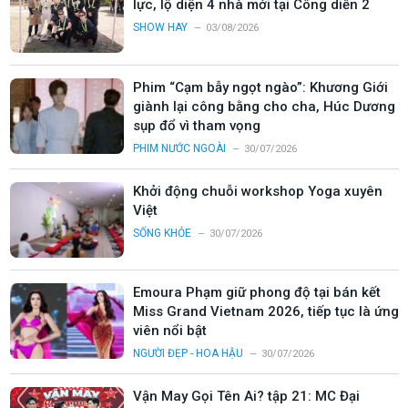
lực, lộ diện 4 nhà mới tại Công diễn 2
SHOW HAY
03/08/2026
Phim “Cạm bẫy ngọt ngào”: Khương Giới
giành lại công bằng cho cha, Húc Dương
sụp đổ vì tham vọng
PHIM NƯỚC NGOÀI
30/07/2026
Khởi động chuỗi workshop Yoga xuyên
Việt
SỐNG KHỎE
30/07/2026
Emoura Phạm giữ phong độ tại bán kết
Miss Grand Vietnam 2026, tiếp tục là ứng
viên nổi bật
NGƯỜI ĐẸP - HOA HẬU
30/07/2026
Vận May Gọi Tên Ai? tập 21: MC Đại