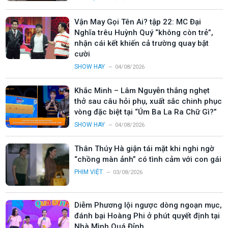
Vận May Gọi Tên Ai? tập 22: MC Đại
Nghĩa trêu Huỳnh Quý “không còn trẻ”,
nhận cái kết khiến cả trường quay bật
cười
SHOW HAY
04/08/2026
Khắc Minh – Lâm Nguyễn thắng nghẹt
thở sau câu hỏi phụ, xuất sắc chinh phục
vòng đặc biệt tại “Úm Ba La Ra Chữ Gì?”
SHOW HAY
04/08/2026
Thân Thúy Hà giận tái mặt khi nghi ngờ
“chồng màn ảnh” có tình cảm với con gái
PHIM VIỆT
03/08/2026
Diễm Phương lội ngược dòng ngoạn mục,
đánh bại Hoàng Phi ở phút quyết định tại
Nhà Mình Quá Đỉnh