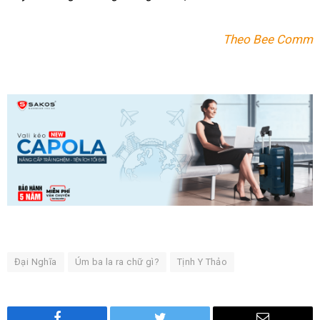
Theo Bee Comm
Đại Nghĩa
Úm ba la ra chữ gì?
Tịnh Y Thảo