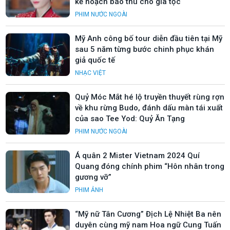
kế hoạch báo thù cho gia tộc
PHIM NƯỚC NGOÀI
Mỹ Anh công bố tour diễn đầu tiên tại Mỹ
sau 5 năm từng bước chinh phục khán
giả quốc tế
NHẠC VIỆT
Quỷ Móc Mắt hé lộ truyền thuyết rùng rợn
về khu rừng Budo, đánh dấu màn tái xuất
của sao Tee Yod: Quỷ Ăn Tạng
PHIM NƯỚC NGOÀI
Á quân 2 Mister Vietnam 2024 Quí
Quang đóng chính phim “Hôn nhân trong
gương vỡ”
PHIM ẢNH
“Mỹ nữ Tân Cương” Địch Lệ Nhiệt Ba nên
duyên cùng mỹ nam Hoa ngữ Cung Tuấn