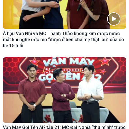
Á hậu Vân Nhi và MC Thanh Thảo không kìm được nước
mắt khi nghe ước mơ “được ở bên cha mẹ thật lâu” của cô
bé 15 tuổi
Vận May Gọi Tên Ai? tập 21: MC Đại Nghĩa “thu mình” trước