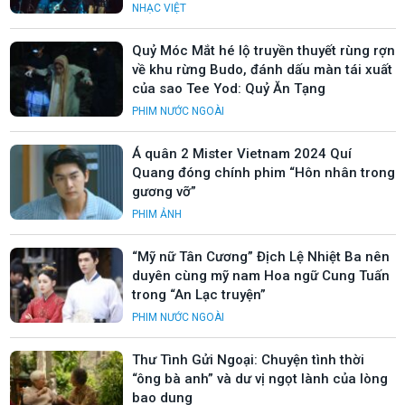
NHẠC VIỆT
Quỷ Móc Mắt hé lộ truyền thuyết rùng rợn
về khu rừng Budo, đánh dấu màn tái xuất
của sao Tee Yod: Quỷ Ăn Tạng
PHIM NƯỚC NGOÀI
Á quân 2 Mister Vietnam 2024 Quí
Quang đóng chính phim “Hôn nhân trong
gương vỡ”
PHIM ẢNH
“Mỹ nữ Tân Cương” Địch Lệ Nhiệt Ba nên
duyên cùng mỹ nam Hoa ngữ Cung Tuấn
trong “An Lạc truyện”
PHIM NƯỚC NGOÀI
Thư Tình Gửi Ngoại: Chuyện tình thời
“ông bà anh” và dư vị ngọt lành của lòng
bao dung