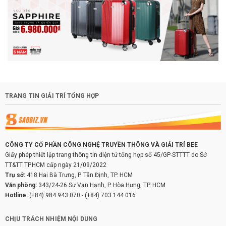
TRANG TIN GIẢI TRÍ TỔNG HỢP
CÔNG TY CỔ PHẦN CÔNG NGHỆ TRUYỀN THÔNG VÀ GIẢI TRÍ BEE
Giấy phép thiết lập trang thông tin điện tử tổng hợp số 45/GP-STTTT do Sở
TT&TT TP.HCM cấp ngày 21/09/2022
Trụ sở:
418 Hai Bà Trưng, P. Tân Định, TP. HCM
Văn phòng:
343/24-26 Sư Vạn Hạnh, P. Hòa Hưng, TP. HCM
Hotline:
(+84) 984 943 070
-
(+84) 703 144 016
CHỊU TRÁCH NHIỆM NỘI DUNG