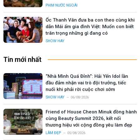
PHIM NƯỚC NGOÀI
Ốc Thanh Vân đưa ba con theo cùng khi
dẫn Mái ấm gia đình Việt: Muốn con biết
trân trọng những gì đang có
SHOW HAY
Tin mới nhất
“Nhà Mình Quá Đỉnh”: Hải Yến Idol lần
đầu đảm nhận vai trò đội trưởng, tiếc
nuối khi phải rời cuộc chơi sớm
SHOW HAY
06/08/2026
Friend of House Cheon Minuk đồng hành
cùng Beauty Summit 2026, kết nối
thương hiệu với cộng đồng yêu làm đẹp
LÀM ĐẸP
05/08/2026