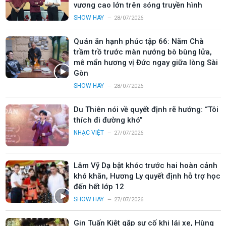
vương cao lớn trên sóng truyền hình
SHOW HAY
28/07/2026
Quán ăn hạnh phúc tập 66: Năm Chà
trầm trồ trước màn nướng bò bùng lửa,
mê mẩn hương vị Đức ngay giữa lòng Sài
Gòn
SHOW HAY
28/07/2026
Du Thiên nói về quyết định rẽ hướng: “Tôi
thích đi đường khó”
NHẠC VIỆT
27/07/2026
Lâm Vỹ Dạ bật khóc trước hai hoàn cảnh
khó khăn, Hương Ly quyết định hỗ trợ học
đến hết lớp 12
SHOW HAY
27/07/2026
Gin Tuấn Kiệt gặp sự cố khi lái xe, Hùng