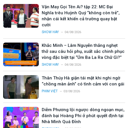
Vận May Gọi Tên Ai? tập 22: MC Đại
Nghĩa trêu Huỳnh Quý “không còn trẻ”,
nhận cái kết khiến cả trường quay bật
cười
SHOW HAY
04/08/2026
Khắc Minh – Lâm Nguyễn thắng nghẹt
thở sau câu hỏi phụ, xuất sắc chinh phục
vòng đặc biệt tại “Úm Ba La Ra Chữ Gì?”
SHOW HAY
04/08/2026
Thân Thúy Hà giận tái mặt khi nghi ngờ
“chồng màn ảnh” có tình cảm với con gái
PHIM VIỆT
03/08/2026
Diễm Phương lội ngược dòng ngoạn mục,
đánh bại Hoàng Phi ở phút quyết định tại
Nhà Mình Quá Đỉnh