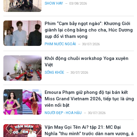
SHOW HAY
03/08/2026
Phim “Cạm bẫy ngọt ngào”: Khương Giới
giành lại công bằng cho cha, Húc Dương
sụp đổ vì tham vọng
PHIM NƯỚC NGOÀI
30/07/2026
Khởi động chuỗi workshop Yoga xuyên
Việt
SỐNG KHỎE
30/07/2026
Emoura Phạm giữ phong độ tại bán kết
Miss Grand Vietnam 2026, tiếp tục là ứng
viên nổi bật
NGƯỜI ĐẸP - HOA HẬU
30/07/2026
Vận May Gọi Tên Ai? tập 21: MC Đại
Nghĩa “thu mình” trước dàn nam vương, á