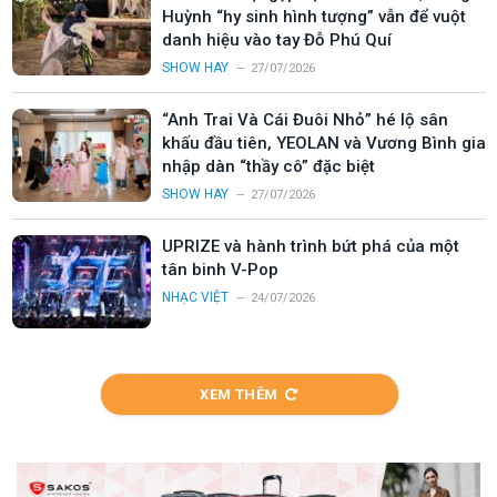
Huỳnh “hy sinh hình tượng” vẫn để vuột
danh hiệu vào tay Đỗ Phú Quí
SHOW HAY
27/07/2026
“Anh Trai Và Cái Đuôi Nhỏ” hé lộ sân
khấu đầu tiên, YEOLAN và Vương Bình gia
nhập dàn “thầy cô” đặc biệt
SHOW HAY
27/07/2026
UPRIZE và hành trình bứt phá của một
tân binh V-Pop
NHẠC VIỆT
24/07/2026
XEM THÊM