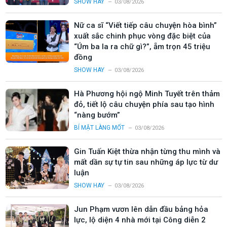
SHOW HAY
03/08/2026
Nữ ca sĩ “Viết tiếp câu chuyện hòa bình”
xuất sắc chinh phục vòng đặc biệt của
“Úm ba la ra chữ gì?”, ẵm trọn 45 triệu
đồng
SHOW HAY
03/08/2026
Hà Phương hội ngộ Minh Tuyết trên thảm
đỏ, tiết lộ câu chuyện phía sau tạo hình
“nàng bướm”
BÍ MẬT LÀNG MỐT
03/08/2026
Gin Tuấn Kiệt thừa nhận từng thu mình và
mất dần sự tự tin sau những áp lực từ dư
luận
SHOW HAY
03/08/2026
Jun Phạm vươn lên dẫn đầu bảng hỏa
lực, lộ diện 4 nhà mới tại Công diễn 2