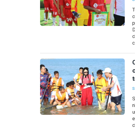
T
c
p
D
c
c
S
S
n
ư
e
c