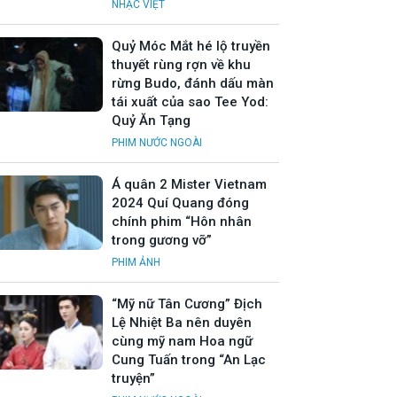
NHẠC VIỆT
Quỷ Móc Mắt hé lộ truyền
thuyết rùng rợn về khu
rừng Budo, đánh dấu màn
tái xuất của sao Tee Yod:
Quỷ Ăn Tạng
PHIM NƯỚC NGOÀI
Á quân 2 Mister Vietnam
2024 Quí Quang đóng
chính phim “Hôn nhân
trong gương vỡ”
PHIM ẢNH
“Mỹ nữ Tân Cương” Địch
Lệ Nhiệt Ba nên duyên
cùng mỹ nam Hoa ngữ
Cung Tuấn trong “An Lạc
truyện”