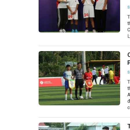
S
T
t
C
L
S
T
t
A
đ
c
T