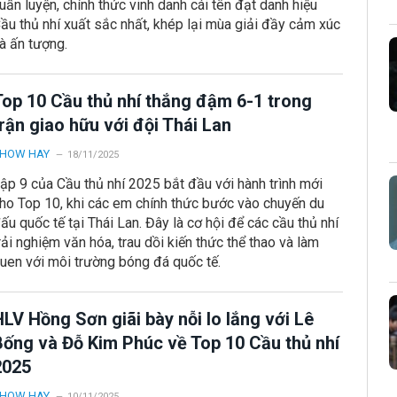
uấn luyện, chính thức vinh danh cái tên đạt danh hiệu
ầu thủ nhí xuất sắc nhất, khép lại mùa giải đầy cảm xúc
à ấn tượng.
Top 10 Cầu thủ nhí thắng đậm 6-1 trong
rận giao hữu với đội Thái Lan
HOW HAY
18/11/2025
ập 9 của Cầu thủ nhí 2025 bắt đầu với hành trình mới
ho Top 10, khi các em chính thức bước vào chuyến du
ấu quốc tế tại Thái Lan. Đây là cơ hội để các cầu thủ nhí
rải nghiệm văn hóa, trau dồi kiến thức thể thao và làm
uen với môi trường bóng đá quốc tế.
LV Hồng Sơn giãi bày nỗi lo lắng với Lê
Bống và Đỗ Kim Phúc về Top 10 Cầu thủ nhí
2025
HOW HAY
10/11/2025