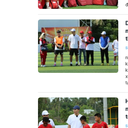
đ
n
S
n
k
k
x
t
t
S