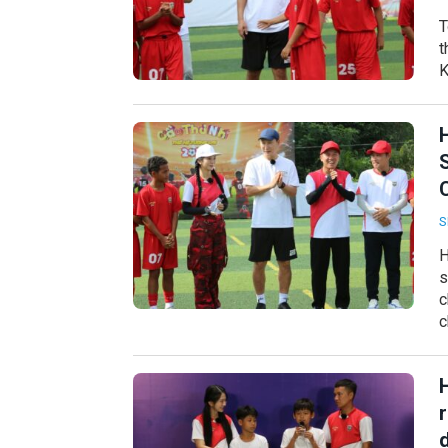
T
t
K
S
S
H
s
c
c
H