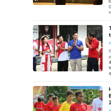
h
C
v
t
S
T
c
đ
t
q
H
S