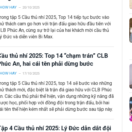
HOW HAY
20/10/2025
rong tập 5 Cầu thủ nhí 2025, Top 14 tiếp tục bước vào
hử thách cam go hơn với trận đấu giao hữu đầu tiên với
LB Phúc An, cùng sự trở lại của hai khách mời cầu thủ
ý Đức và diễn viên Bi Max.
Cầu thủ nhí 2025: Top 14 “chạm trán” CLB
Phúc An, hai cái tên phải dừng bước
HOW HAY
17/10/2025
rong tập 5 Cầu thủ nhí 2025, top 14 sẽ bước vào những
hử thách mới, đặc biệt là trận đá giao hữu với CLB Phúc
n. Các cầu thủ phải thể hiện, vận dụng những kỹ năng đã
ược học, phối hợp với đồng đội trong trận đấu, bởi hai
ái tên thể hiện kém nhất sẽ phải dừng bước sau tập này.
ập 4 Cầu thủ nhí 2025: Lý Đức dẫn dắt đội