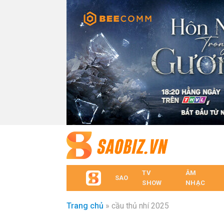
TV
ÂM
SAO
SHOW
NHẠC
Trang chủ
»
cầu thủ nhí 2025