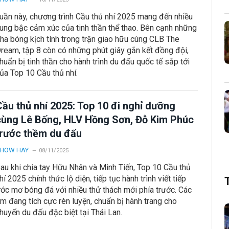
uần này, chương trình Cầu thủ nhí 2025 mang đến nhiều
ung bậc cảm xúc của tinh thần thể thao. Bên cạnh những
ha bóng kịch tính trong trận giao hữu cùng CLB The
ream, tập 8 còn có những phút giây gắn kết đồng đội,
huẩn bị tinh thần cho hành trình du đấu quốc tế sắp tới
ủa Top 10 Cầu thủ nhí.
Cầu thủ nhí 2025: Top 10 đi nghỉ dưỡng
cùng Lê Bống, HLV Hồng Sơn, Đỗ Kim Phúc
trước thềm du đấu
HOW HAY
08/11/2025
au khi chia tay Hữu Nhân và Minh Tiến, Top 10 Cầu thủ
hí 2025 chính thức lộ diện, tiếp tục hành trình viết tiếp
ớc mơ bóng đá với nhiều thử thách mới phía trước. Các
m đang tích cực rèn luyện, chuẩn bị hành trang cho
huyến du đấu đặc biệt tại Thái Lan.