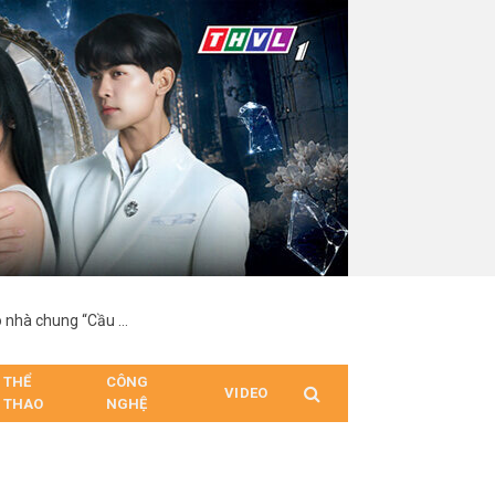
Lộ diện hai chủ nhân đầu tiên giành tấm vé vàng vào nhà chung “Cầu thủ nhí – Thế hệ tương lai 2026”
THỂ
CÔNG
VIDEO
THAO
NGHỆ