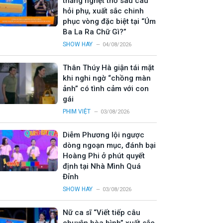
thắng nghẹt thở sau câu
hỏi phụ, xuất sắc chinh
phục vòng đặc biệt tại “Úm
Ba La Ra Chữ Gì?”
SHOW HAY
04/08/2026
Thân Thúy Hà giận tái mặt
khi nghi ngờ “chồng màn
ảnh” có tình cảm với con
gái
PHIM VIỆT
03/08/2026
Diễm Phương lội ngược
dòng ngoạn mục, đánh bại
Hoàng Phi ở phút quyết
định tại Nhà Mình Quá
Đỉnh
SHOW HAY
03/08/2026
Nữ ca sĩ “Viết tiếp câu