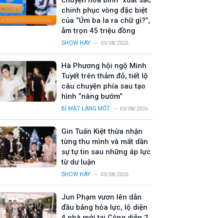
chuyện hòa bình” xuất sắc
chinh phục vòng đặc biệt
của “Úm ba la ra chữ gì?”,
ẵm trọn 45 triệu đồng
SHOW HAY
03/08/2026
Hà Phương hội ngộ Minh
Tuyết trên thảm đỏ, tiết lộ
câu chuyện phía sau tạo
hình “nàng bướm”
BÍ MẬT LÀNG MỐT
03/08/2026
Gin Tuấn Kiệt thừa nhận
từng thu mình và mất dần
sự tự tin sau những áp lực
từ dư luận
SHOW HAY
03/08/2026
Jun Phạm vươn lên dẫn
đầu bảng hỏa lực, lộ diện
4 nhà mới tại Công diễn 2