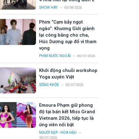
SHOW HAY
03/08/2026
Phim “Cạm bẫy ngọt
ngào”: Khương Giới giành
lại công bằng cho cha,
Húc Dương sụp đổ vì tham
vọng
PHIM NƯỚC NGOÀI
30/07/2026
Khởi động chuỗi workshop
Yoga xuyên Việt
SỐNG KHỎE
30/07/2026
Emoura Phạm giữ phong
độ tại bán kết Miss Grand
Vietnam 2026, tiếp tục là
ứng viên nổi bật
NGƯỜI ĐẸP - HOA HẬU
30/07/2026