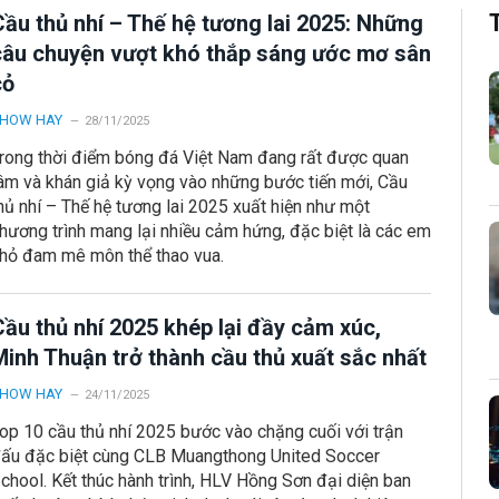
Cầu thủ nhí – Thế hệ tương lai 2025: Những
câu chuyện vượt khó thắp sáng ước mơ sân
cỏ
HOW HAY
28/11/2025
rong thời điểm bóng đá Việt Nam đang rất được quan
âm và khán giả kỳ vọng vào những bước tiến mới, Cầu
hủ nhí – Thế hệ tương lai 2025 xuất hiện như một
hương trình mang lại nhiều cảm hứng, đặc biệt là các em
hỏ đam mê môn thể thao vua.
Cầu thủ nhí 2025 khép lại đầy cảm xúc,
Minh Thuận trở thành cầu thủ xuất sắc nhất
HOW HAY
24/11/2025
op 10 cầu thủ nhí 2025 bước vào chặng cuối với trận
ấu đặc biệt cùng CLB Muangthong United Soccer
chool. Kết thúc hành trình, HLV Hồng Sơn đại diện ban