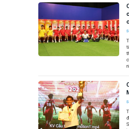
S
T
t
t
c
n
S
T
đ
S