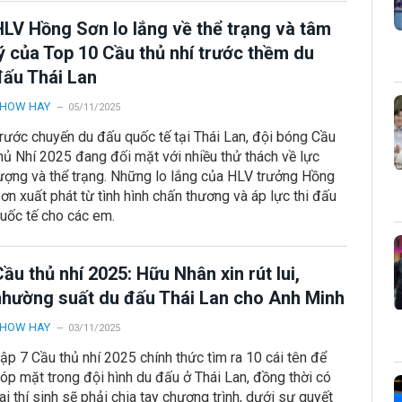
HLV Hồng Sơn lo lắng về thể trạng và tâm
lý của Top 10 Cầu thủ nhí trước thềm du
đấu Thái Lan
HOW HAY
05/11/2025
rước chuyến du đấu quốc tế tại Thái Lan, đội bóng Cầu
hủ Nhí 2025 đang đối mặt với nhiều thử thách về lực
ượng và thể trạng. Những lo lắng của HLV trưởng Hồng
ơn xuất phát từ tình hình chấn thương và áp lực thi đấu
uốc tế cho các em.
ầu thủ nhí 2025: Hữu Nhân xin rút lui,
nhường suất du đấu Thái Lan cho Anh Minh
HOW HAY
03/11/2025
ập 7 Cầu thủ nhí 2025 chính thức tìm ra 10 cái tên để
óp mặt trong đội hình du đấu ở Thái Lan, đồng thời có
ai thí sinh sẽ phải chia tay chương trình, dưới sự quyết