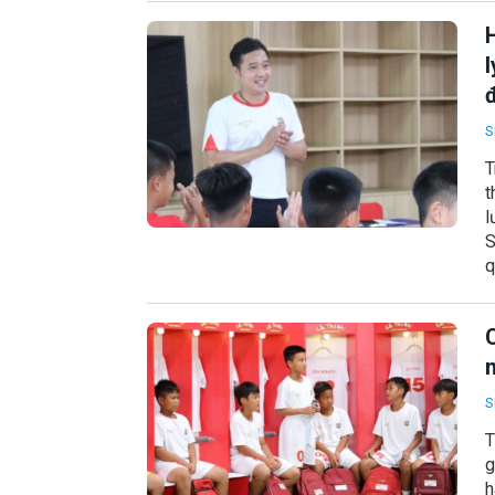
S
T
t
l
S
q
C
S
T
g
h