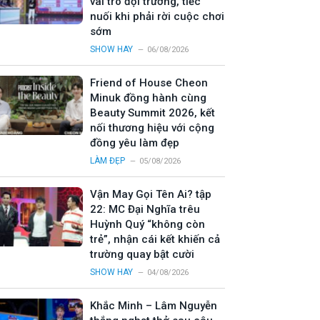
vai trò đội trưởng, tiếc
nuối khi phải rời cuộc chơi
sớm
SHOW HAY
06/08/2026
Friend of House Cheon
Minuk đồng hành cùng
Beauty Summit 2026, kết
nối thương hiệu với cộng
đồng yêu làm đẹp
LÀM ĐẸP
05/08/2026
Vận May Gọi Tên Ai? tập
22: MC Đại Nghĩa trêu
Huỳnh Quý “không còn
trẻ”, nhận cái kết khiến cả
trường quay bật cười
SHOW HAY
04/08/2026
Khắc Minh – Lâm Nguyễn