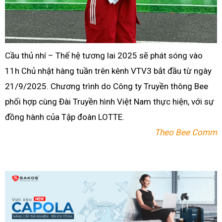
Cầu thủ nhí – Thế hệ tương lai 2025 sẽ phát sóng vào
11h Chủ nhật hàng tuần trên kênh VTV3 bắt đầu từ ngày
21/9/2025. Chương trình do Công ty Truyền thông Bee
phối hợp cùng Đài Truyền hình Việt Nam thực hiện, với sự
đồng hành của Tập đoàn LOTTE.
Theo Bee Comm