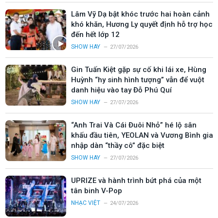
Lâm Vỹ Dạ bật khóc trước hai hoàn cảnh
khó khăn, Hương Ly quyết định hỗ trợ học
đến hết lớp 12
SHOW HAY
27/07/2026
Gin Tuấn Kiệt gặp sự cố khi lái xe, Hùng
Huỳnh “hy sinh hình tượng” vẫn để vuột
danh hiệu vào tay Đỗ Phú Quí
SHOW HAY
27/07/2026
“Anh Trai Và Cái Đuôi Nhỏ” hé lộ sân
khấu đầu tiên, YEOLAN và Vương Bình gia
nhập dàn “thầy cô” đặc biệt
SHOW HAY
27/07/2026
UPRIZE và hành trình bứt phá của một
tân binh V-Pop
NHẠC VIỆT
24/07/2026