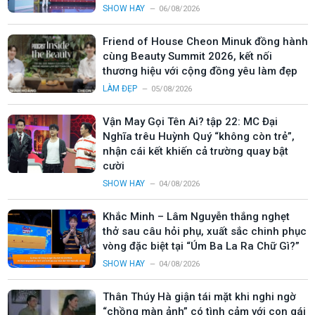
SHOW HAY
06/08/2026
Friend of House Cheon Minuk đồng hành
cùng Beauty Summit 2026, kết nối
thương hiệu với cộng đồng yêu làm đẹp
LÀM ĐẸP
05/08/2026
Vận May Gọi Tên Ai? tập 22: MC Đại
Nghĩa trêu Huỳnh Quý “không còn trẻ”,
nhận cái kết khiến cả trường quay bật
cười
SHOW HAY
04/08/2026
Khắc Minh – Lâm Nguyễn thắng nghẹt
thở sau câu hỏi phụ, xuất sắc chinh phục
vòng đặc biệt tại “Úm Ba La Ra Chữ Gì?”
SHOW HAY
04/08/2026
Thân Thúy Hà giận tái mặt khi nghi ngờ
“chồng màn ảnh” có tình cảm với con gái