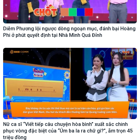
Diễm Phương lội ngược dòng ngoạn mục, đánh bại Hoàng
Phi ở phút quyết định tại Nhà Mình Quá Đỉnh
Nữ ca sĩ “Viết tiếp câu chuyện hòa bình” xuất sắc chinh
phục vòng đặc biệt của “Úm ba la ra chữ gì?”, ẵm trọn 45
triệu đồng