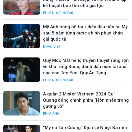
kế hoạch báo thù cho gia tộc
PHIM NƯỚC NGOÀI
Mỹ Anh công bố tour diễn đầu tiên tại Mỹ
sau 5 năm từng bước chinh phục khán
giả quốc tế
NHẠC VIỆT
Quỷ Móc Mắt hé lộ truyền thuyết rùng rợn
về khu rừng Budo, đánh dấu màn tái xuất
của sao Tee Yod: Quỷ Ăn Tạng
PHIM NƯỚC NGOÀI
Á quân 2 Mister Vietnam 2024 Quí
Quang đóng chính phim “Hôn nhân trong
gương vỡ”
PHIM ẢNH
“Mỹ nữ Tân Cương” Địch Lệ Nhiệt Ba nên