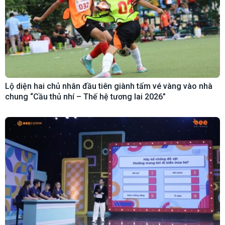
Lộ diện hai chủ nhân đầu tiên giành tấm vé vàng vào nhà
chung “Cầu thủ nhí – Thế hệ tương lai 2026”