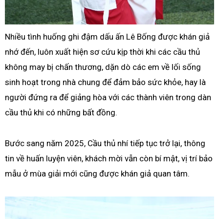
Nhiều tình huống ghi đậm dấu ấn Lê Bống được khán giả
nhớ đến, luôn xuất hiện sơ cứu kịp thời khi các cầu thủ
không may bị chấn thương, dặn dò các em về lối sống
sinh hoạt trong nhà chung để đảm bảo sức khỏe, hay là
người đứng ra để giảng hòa với các thành viên trong dàn
cầu thủ khi có những bất đồng.
Bước sang năm 2025, Cầu thủ nhí tiếp tục trở lại, thông
tin về huấn luyện viên, khách mời vẫn còn bí mật, vị trí bảo
mẫu ở mùa giải mới cũng được khán giả quan tâm.