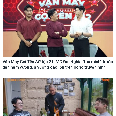
Vận May Gọi Tên Ai? tập 21: MC Đại Nghĩa “thu mình” trước
dàn nam vương, á vương cao lớn trên sóng truyền hình