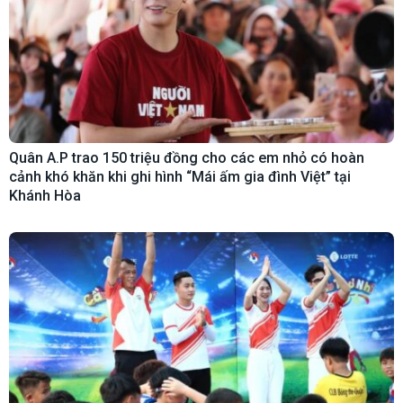
Quân A.P trao 150 triệu đồng cho các em nhỏ có hoàn
cảnh khó khăn khi ghi hình “Mái ấm gia đình Việt” tại
Khánh Hòa