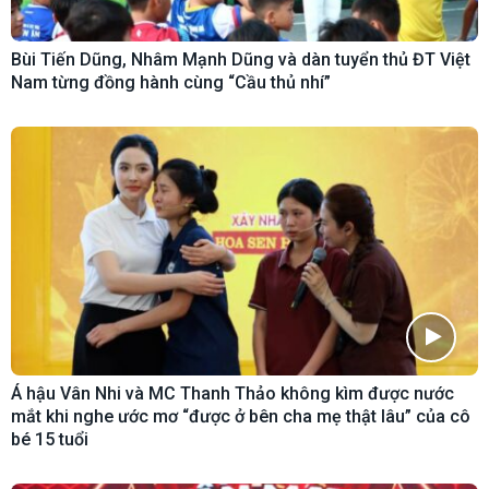
Bùi Tiến Dũng, Nhâm Mạnh Dũng và dàn tuyển thủ ĐT Việt
Nam từng đồng hành cùng “Cầu thủ nhí”
Á hậu Vân Nhi và MC Thanh Thảo không kìm được nước
mắt khi nghe ước mơ “được ở bên cha mẹ thật lâu” của cô
bé 15 tuổi