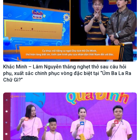
Khắc Minh – Lâm Nguyễn thắng nghẹt thở sau câu hỏi
phụ, xuất sắc chinh phục vòng đặc biệt tại “Úm Ba La Ra
Chữ Gì?”