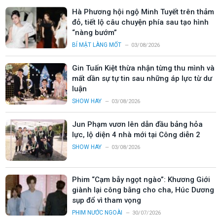
Hà Phương hội ngộ Minh Tuyết trên thảm
đỏ, tiết lộ câu chuyện phía sau tạo hình
“nàng bướm”
BÍ MẬT LÀNG MỐT
03/08/2026
Gin Tuấn Kiệt thừa nhận từng thu mình và
mất dần sự tự tin sau những áp lực từ dư
luận
SHOW HAY
03/08/2026
Jun Phạm vươn lên dẫn đầu bảng hỏa
lực, lộ diện 4 nhà mới tại Công diễn 2
SHOW HAY
03/08/2026
Phim “Cạm bẫy ngọt ngào”: Khương Giới
giành lại công bằng cho cha, Húc Dương
sụp đổ vì tham vọng
PHIM NƯỚC NGOÀI
30/07/2026