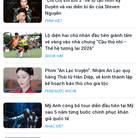
“Chị Chị Em Em 3” hé lộ tạo hình Kỳ
Duyên và vai diễn bí ẩn của Steven
Nguyễn
PHIM VIỆT
Lộ diện hai chủ nhân đầu tiên giành tấm
vé vàng vào nhà chung “Cầu thủ nhí –
Thế hệ tương lai 2026”
SHOW HAY
Phim “An Lạc truyện”: Nhậm An Lạc quy
hàng Thái tử Hàn Diệp, về kinh thành lập
kế hoạch báo thù cho gia tộc
PHIM NƯỚC NGOÀI
Mỹ Anh công bố tour diễn đầu tiên tại Mỹ
sau 5 năm từng bước chinh phục khán
giả quốc tế
NHẠC VIỆT