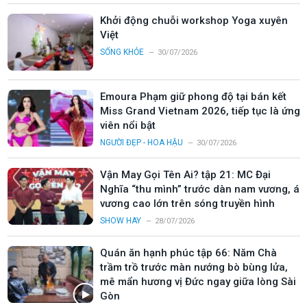
Khởi động chuỗi workshop Yoga xuyên
Việt
SỐNG KHỎE
30/07/2026
Emoura Phạm giữ phong độ tại bán kết
Miss Grand Vietnam 2026, tiếp tục là ứng
viên nổi bật
NGƯỜI ĐẸP - HOA HẬU
30/07/2026
Vận May Gọi Tên Ai? tập 21: MC Đại
Nghĩa “thu mình” trước dàn nam vương, á
vương cao lớn trên sóng truyền hình
SHOW HAY
28/07/2026
Quán ăn hạnh phúc tập 66: Năm Chà
trầm trồ trước màn nướng bò bùng lửa,
mê mẩn hương vị Đức ngay giữa lòng Sài
Gòn