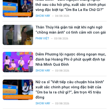
thở sau câu hỏi phụ, xuất sắc chinh phục
vòng đặc biệt tại “Úm Ba La Ra Chữ Gì?”
SHOW HAY
04/08/2026
Thân Thúy Hà giận tái mặt khi nghi ngờ
“chồng màn ảnh” có tình cảm với con gái
PHIM VIỆT
03/08/2026
Diễm Phương lội ngược dòng ngoạn mục,
đánh bại Hoàng Phi ở phút quyết định tại
Nhà Mình Quá Đỉnh
SHOW HAY
03/08/2026
Nữ ca sĩ “Viết tiếp câu chuyện hòa bình”
xuất sắc chinh phục vòng đặc biệt của
“Úm ba la ra chữ gì?”, ẵm trọn 45 triệu
đồng
SHOW HAY
03/08/2026