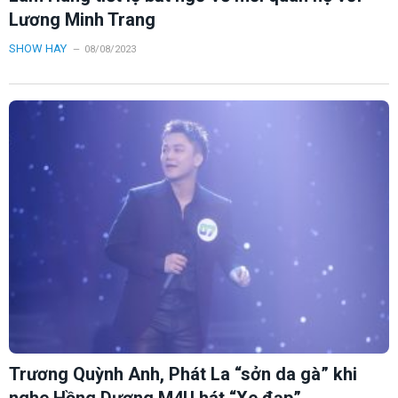
Lương Minh Trang
SHOW HAY
08/08/2023
Trương Quỳnh Anh, Phát La “sởn da gà” khi
nghe Hồng Dương M4U hát “Xe đạp”