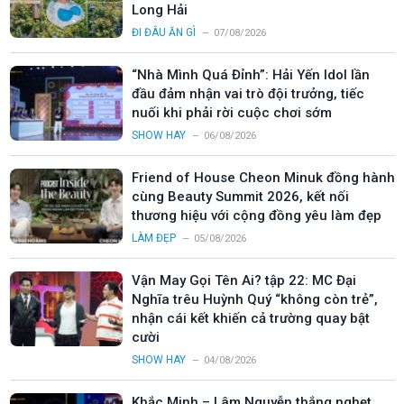
Long Hải
ĐI ĐÂU ĂN GÌ
07/08/2026
“Nhà Mình Quá Đỉnh”: Hải Yến Idol lần
đầu đảm nhận vai trò đội trưởng, tiếc
nuối khi phải rời cuộc chơi sớm
SHOW HAY
06/08/2026
Friend of House Cheon Minuk đồng hành
cùng Beauty Summit 2026, kết nối
thương hiệu với cộng đồng yêu làm đẹp
LÀM ĐẸP
05/08/2026
Vận May Gọi Tên Ai? tập 22: MC Đại
Nghĩa trêu Huỳnh Quý “không còn trẻ”,
nhận cái kết khiến cả trường quay bật
cười
SHOW HAY
04/08/2026
Khắc Minh – Lâm Nguyễn thắng nghẹt