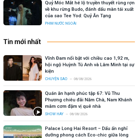
Quỷ Móc Mắt hé lộ truyền thuyết rùng rợn
về khu rừng Budo, đánh dấu màn tái xuất
của sao Tee Yod: Quỷ Ăn Tạng
PHIM NƯỚC NGOÀI
Tin mới nhất
Vĩnh Đam nổi bật với chiều cao 1,92 m,
hội ngộ Huỳnh Tú Anh và Lâm Minh tại sự
kiện
CHUYỆN SAO
08/08/2026
Quán ăn hạnh phúc tập 67: Vũ Thu
Phương chiêu đãi Năm Chà, Nam Khánh
mâm cơm đậm vị quê nhà
SHOW HAY
08/08/2026
Palace Long Hai Resort – Dấu ấn nghỉ
dưỡng phong cách Eco-chic giữa lòng