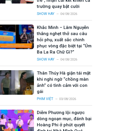
trẻ”, nhận cái kết khiến cả
trường quay bật cười
SHOW HAY
04/08/2026
Khắc Minh – Lâm Nguyễn
thắng nghẹt thở sau câu
hỏi phụ, xuất sắc chinh
phục vòng đặc biệt tại “Úm
Ba La Ra Chữ Gì?”
SHOW HAY
04/08/2026
Thân Thúy Hà giận tái mặt
khi nghi ngờ “chồng màn
ảnh” có tình cảm với con
gái
PHIM VIỆT
03/08/2026
Diễm Phương lội ngược
dòng ngoạn mục, đánh bại
Hoàng Phi ở phút quyết