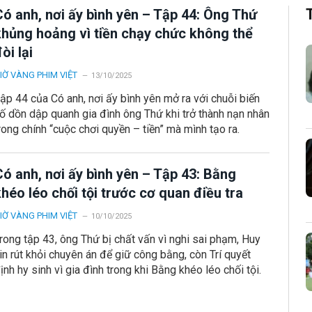
Có anh, nơi ấy bình yên – Tập 44: Ông Thứ
khủng hoảng vì tiền chạy chức không thể
òi lại
IỜ VÀNG PHIM VIỆT
13/10/2025
ập 44 của Có anh, nơi ấy bình yên mở ra với chuỗi biến
ố dồn dập quanh gia đình ông Thứ khi trở thành nạn nhân
rong chính “cuộc chơi quyền – tiền” mà mình tạo ra.
ó anh, nơi ấy bình yên – Tập 43: Bằng
héo léo chối tội trước cơ quan điều tra
IỜ VÀNG PHIM VIỆT
10/10/2025
rong tập 43, ông Thứ bị chất vấn vì nghi sai phạm, Huy
in rút khỏi chuyên án để giữ công bằng, còn Trí quyết
ịnh hy sinh vì gia đình trong khi Bằng khéo léo chối tội.