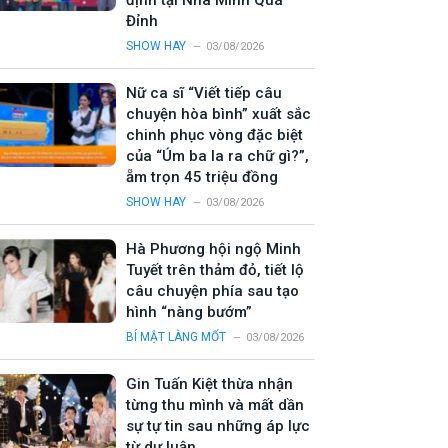
định tại Nhà Mình Quá
Đỉnh
SHOW HAY
03/08/2026
Nữ ca sĩ “Viết tiếp câu
chuyện hòa bình” xuất sắc
chinh phục vòng đặc biệt
của “Úm ba la ra chữ gì?”,
ẵm trọn 45 triệu đồng
SHOW HAY
03/08/2026
Hà Phương hội ngộ Minh
Tuyết trên thảm đỏ, tiết lộ
câu chuyện phía sau tạo
hình “nàng bướm”
BÍ MẬT LÀNG MỐT
03/08/2026
Gin Tuấn Kiệt thừa nhận
từng thu mình và mất dần
sự tự tin sau những áp lực
từ dư luận