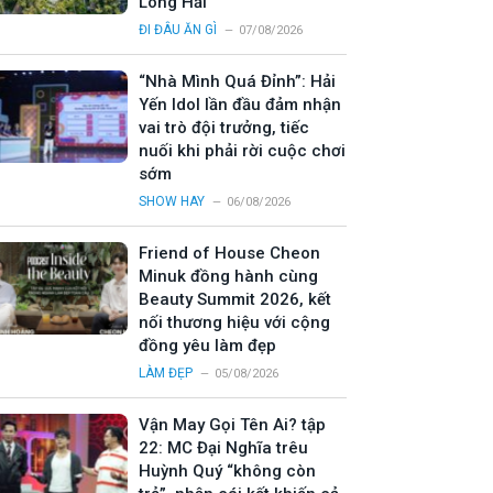
Long Hải
ĐI ĐÂU ĂN GÌ
07/08/2026
“Nhà Mình Quá Đỉnh”: Hải
Yến Idol lần đầu đảm nhận
vai trò đội trưởng, tiếc
nuối khi phải rời cuộc chơi
sớm
SHOW HAY
06/08/2026
Friend of House Cheon
Minuk đồng hành cùng
Beauty Summit 2026, kết
nối thương hiệu với cộng
đồng yêu làm đẹp
LÀM ĐẸP
05/08/2026
Vận May Gọi Tên Ai? tập
22: MC Đại Nghĩa trêu
Huỳnh Quý “không còn