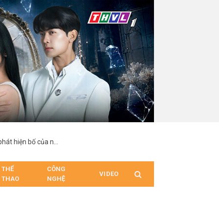
“Hợp Đồng Từ Thượng Đế”: Nam chính suy sụp khi phát hiện bố của người mình yêu chính là cha ruột
THỂ
CÔNG
VIDEO
THAO
NGHỆ