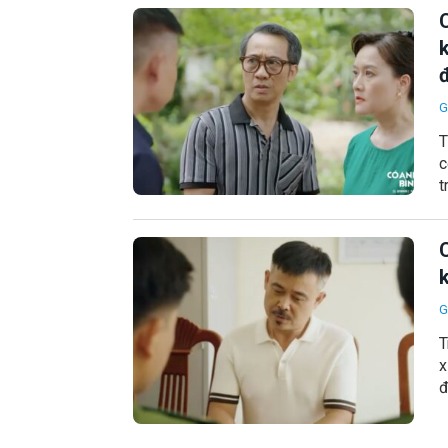
đ
G
T
c
t
C
k
G
T
x
đ