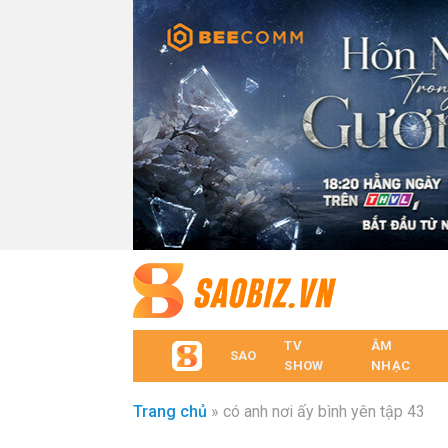
TV
ÂM
SAO
SHOW
NHẠC
Trang chủ
»
có anh nơi ấy bình yên tập 43