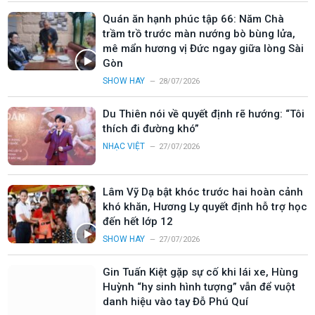
Quán ăn hạnh phúc tập 66: Năm Chà
trầm trồ trước màn nướng bò bùng lửa,
mê mẩn hương vị Đức ngay giữa lòng Sài
Gòn
SHOW HAY
28/07/2026
Du Thiên nói về quyết định rẽ hướng: “Tôi
thích đi đường khó”
NHẠC VIỆT
27/07/2026
Lâm Vỹ Dạ bật khóc trước hai hoàn cảnh
khó khăn, Hương Ly quyết định hỗ trợ học
đến hết lớp 12
SHOW HAY
27/07/2026
Gin Tuấn Kiệt gặp sự cố khi lái xe, Hùng
Huỳnh “hy sinh hình tượng” vẫn để vuột
danh hiệu vào tay Đỗ Phú Quí