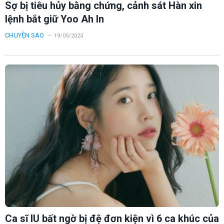
Sợ bị tiêu hủy bằng chứng, cảnh sát Hàn xin
lệnh bắt giữ Yoo Ah In
CHUYỆN SAO
19/05/2023
Ca sĩ IU bất ngờ bị đệ đơn kiện vì 6 ca khúc của