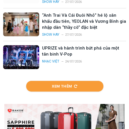
SHOW HAY
27/07/2026
“Anh Trai Và Cái Đuôi Nhỏ” hé lộ sân
khấu đầu tiên, YEOLAN và Vương Bình gia
nhập dàn “thầy cô” đặc biệt
SHOW HAY
27/07/2026
UPRIZE và hành trình bứt phá của một
tân binh V-Pop
NHẠC VIỆT
24/07/2026
XEM THÊM