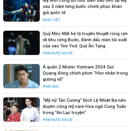
Mỹ Anh công bố tour diễn đầu tiên tại Mỹ
sau 5 năm từng bước chinh phục khán
giả quốc tế
NHẠC VIỆT
Quỷ Móc Mắt hé lộ truyền thuyết rùng rợn
về khu rừng Budo, đánh dấu màn tái xuất
của sao Tee Yod: Quỷ Ăn Tạng
PHIM NƯỚC NGOÀI
Á quân 2 Mister Vietnam 2024 Quí
Quang đóng chính phim “Hôn nhân trong
gương vỡ”
PHIM ẢNH
“Mỹ nữ Tân Cương” Địch Lệ Nhiệt Ba nên
duyên cùng mỹ nam Hoa ngữ Cung Tuấn
trong “An Lạc truyện”
PHIM NƯỚC NGOÀI