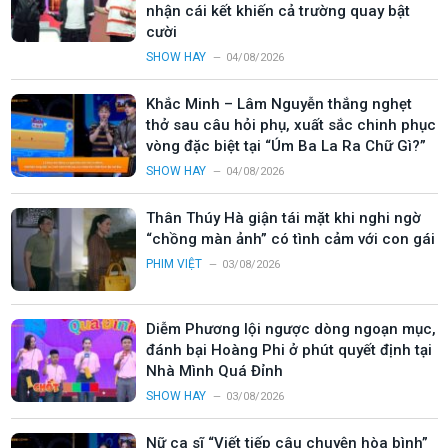
nhận cái kết khiến cả trường quay bật
cười
SHOW HAY
04/08/2026
Khắc Minh – Lâm Nguyễn thắng nghẹt
thở sau câu hỏi phụ, xuất sắc chinh phục
vòng đặc biệt tại “Úm Ba La Ra Chữ Gì?”
SHOW HAY
04/08/2026
Thân Thúy Hà giận tái mặt khi nghi ngờ
“chồng màn ảnh” có tình cảm với con gái
PHIM VIỆT
03/08/2026
Diễm Phương lội ngược dòng ngoạn mục,
đánh bại Hoàng Phi ở phút quyết định tại
Nhà Mình Quá Đỉnh
SHOW HAY
03/08/2026
Nữ ca sĩ “Viết tiếp câu chuyện hòa bình”