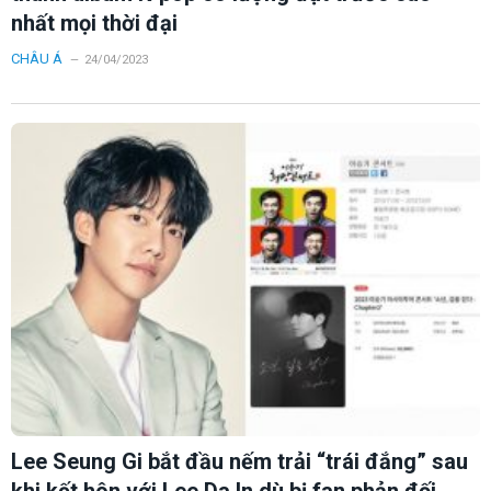
nhất mọi thời đại
CHÂU Á
24/04/2023
Lee Seung Gi bắt đầu nếm trải “trái đắng” sau
khi kết hôn với Lee Da In dù bị fan phản đối