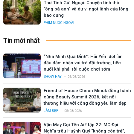
Thư Tình Gửi Ngoại: Chuyện tình thời
“ông bà anh” và dư vị ngọt lành của lòng
bao dung
PHIM NƯỚC NGOÀI
Tin mới nhất
“Nhà Mình Quá Đỉnh”: Hải Yến Idol lần
đầu đảm nhận vai trò đội trưởng, tiếc
nuối khi phải rời cuộc chơi sớm
SHOW HAY
06/08/2026
Friend of House Cheon Minuk đồng hành
cùng Beauty Summit 2026, kết nối
thương hiệu với cộng đồng yêu làm đẹp
LÀM ĐẸP
05/08/2026
Vận May Gọi Tên Ai? tập 22: MC Đại
Nghĩa trêu Huỳnh Quý “không còn trẻ”,