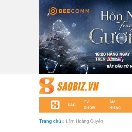
TV
ÂM
SAO
SHOW
NHẠC
Trang chủ
»
Lâm Hoàng Quyên