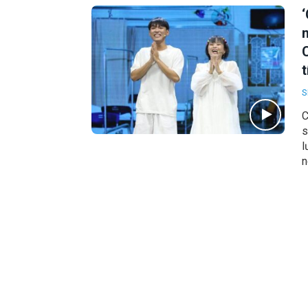
t
S
C
s
l
n