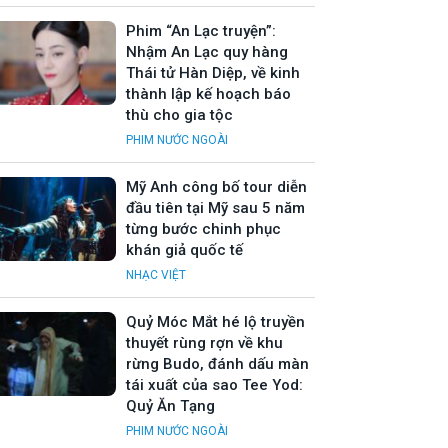
Phim “An Lạc truyện”:
Nhậm An Lạc quy hàng
Thái tử Hàn Diệp, về kinh
thành lập kế hoạch báo
thù cho gia tộc
PHIM NƯỚC NGOÀI
Mỹ Anh công bố tour diễn
đầu tiên tại Mỹ sau 5 năm
từng bước chinh phục
khán giả quốc tế
NHẠC VIỆT
Quỷ Móc Mắt hé lộ truyền
thuyết rùng rợn về khu
rừng Budo, đánh dấu màn
tái xuất của sao Tee Yod:
Quỷ Ăn Tạng
PHIM NƯỚC NGOÀI