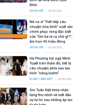
định tại Nhà Mình Quá
Đỉnh
SHOW HAY
03/08/2026
Nữ ca sĩ “Viết tiếp câu
chuyện hòa bình” xuất sắc
chinh phục vòng đặc biệt
của “Úm ba la ra chữ gì?”,
ẵm trọn 45 triệu đồng
SHOW HAY
03/08/2026
Hà Phương hội ngộ Minh
Tuyết trên thảm đỏ, tiết lộ
câu chuyện phía sau tạo
hình “nàng bướm”
BÍ MẬT LÀNG MỐT
03/08/2026
Gin Tuấn Kiệt thừa nhận
từng thu mình và mất dần
sự tự tin sau những áp lực
từ dư luận