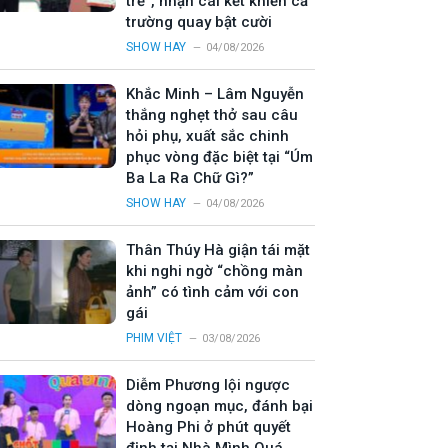
trẻ”, nhận cái kết khiến cả
trường quay bật cười
SHOW HAY
04/08/2026
Khắc Minh – Lâm Nguyễn
thắng nghẹt thở sau câu
hỏi phụ, xuất sắc chinh
phục vòng đặc biệt tại “Úm
Ba La Ra Chữ Gì?”
SHOW HAY
04/08/2026
Thân Thúy Hà giận tái mặt
khi nghi ngờ “chồng màn
ảnh” có tình cảm với con
gái
PHIM VIỆT
03/08/2026
Diễm Phương lội ngược
dòng ngoạn mục, đánh bại
Hoàng Phi ở phút quyết