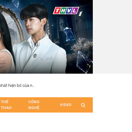
“Hợp Đồng Từ Thượng Đế”: Nam chính suy sụp khi phát hiện bố của người mình yêu chính là cha ruột
THỂ
CÔNG
VIDEO
THAO
NGHỆ