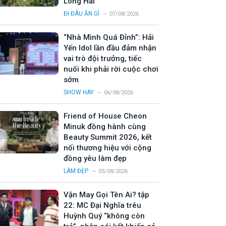
Long Hải
ĐI ĐÂU ĂN GÌ
07/08/2026
“Nhà Mình Quá Đỉnh”: Hải
Yến Idol lần đầu đảm nhận
vai trò đội trưởng, tiếc
nuối khi phải rời cuộc chơi
sớm
SHOW HAY
06/08/2026
Friend of House Cheon
Minuk đồng hành cùng
Beauty Summit 2026, kết
nối thương hiệu với cộng
đồng yêu làm đẹp
LÀM ĐẸP
05/08/2026
Vận May Gọi Tên Ai? tập
22: MC Đại Nghĩa trêu
Huỳnh Quý “không còn