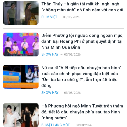
Thân Thúy Hà giận tái mặt khi nghi ngờ
“chồng màn ảnh” có tình cảm với con gái
PHIM VIỆT
03/08/2026
Diễm Phương lội ngược dòng ngoạn mục,
đánh bại Hoàng Phi ở phút quyết định tại
Nhà Mình Quá Đỉnh
SHOW HAY
03/08/2026
Nữ ca sĩ “Viết tiếp câu chuyện hòa bình”
xuất sắc chinh phục vòng đặc biệt của
“Úm ba la ra chữ gì?”, ẵm trọn 45 triệu
đồng
SHOW HAY
03/08/2026
Hà Phương hội ngộ Minh Tuyết trên thảm
đỏ, tiết lộ câu chuyện phía sau tạo hình
“nàng bướm”
BÍ MẬT LÀNG MỐT
03/08/2026