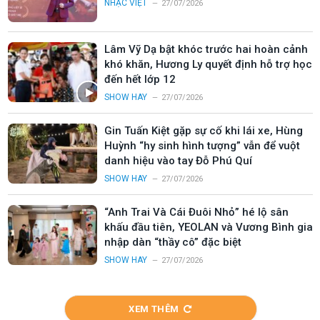
NHẠC VIỆT
27/07/2026
Lâm Vỹ Dạ bật khóc trước hai hoàn cảnh
khó khăn, Hương Ly quyết định hỗ trợ học
đến hết lớp 12
SHOW HAY
27/07/2026
Gin Tuấn Kiệt gặp sự cố khi lái xe, Hùng
Huỳnh “hy sinh hình tượng” vẫn để vuột
danh hiệu vào tay Đỗ Phú Quí
SHOW HAY
27/07/2026
“Anh Trai Và Cái Đuôi Nhỏ” hé lộ sân
khấu đầu tiên, YEOLAN và Vương Bình gia
nhập dàn “thầy cô” đặc biệt
SHOW HAY
27/07/2026
XEM THÊM