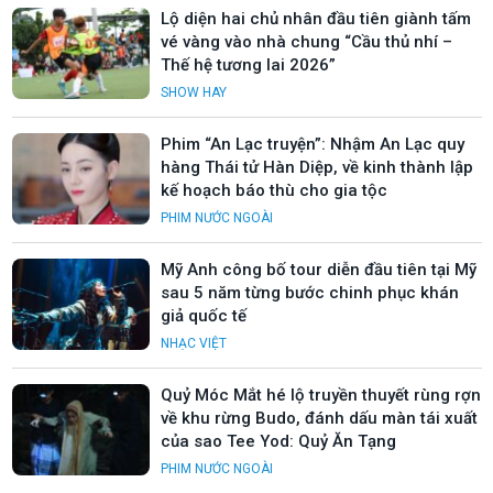
Lộ diện hai chủ nhân đầu tiên giành tấm
vé vàng vào nhà chung “Cầu thủ nhí –
Thế hệ tương lai 2026”
SHOW HAY
Phim “An Lạc truyện”: Nhậm An Lạc quy
hàng Thái tử Hàn Diệp, về kinh thành lập
kế hoạch báo thù cho gia tộc
PHIM NƯỚC NGOÀI
Mỹ Anh công bố tour diễn đầu tiên tại Mỹ
sau 5 năm từng bước chinh phục khán
giả quốc tế
NHẠC VIỆT
Quỷ Móc Mắt hé lộ truyền thuyết rùng rợn
về khu rừng Budo, đánh dấu màn tái xuất
của sao Tee Yod: Quỷ Ăn Tạng
PHIM NƯỚC NGOÀI