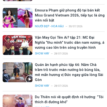
Emoura Phạm giữ phong độ tại bán kết
Miss Grand Vietnam 2026, tiếp tục là ứng
viên nổi bật
NGƯỜI ĐẸP - HOA HẬU
30/07/2026
Vận May Gọi Tên Ai? tập 21: MC Đại
Nghĩa “thu mình” trước dàn nam vương, á
vương cao lớn trên sóng truyền hình
SHOW HAY
28/07/2026
Quán ăn hạnh phúc tập 66: Năm Chà
trầm trồ trước màn nướng bò bùng lửa,
mê mẩn hương vị Đức ngay giữa lòng Sài
Gòn
SHOW HAY
28/07/2026
Du Thiên nói về quyết định rẽ hướng: “Tôi
thích đi đường khó”