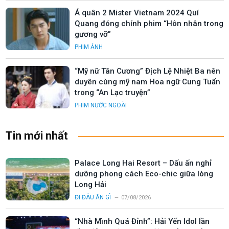
Á quân 2 Mister Vietnam 2024 Quí
Quang đóng chính phim “Hôn nhân trong
gương vỡ”
PHIM ẢNH
“Mỹ nữ Tân Cương” Địch Lệ Nhiệt Ba nên
duyên cùng mỹ nam Hoa ngữ Cung Tuấn
trong “An Lạc truyện”
PHIM NƯỚC NGOÀI
Tin mới nhất
Palace Long Hai Resort – Dấu ấn nghỉ
dưỡng phong cách Eco-chic giữa lòng
Long Hải
ĐI ĐÂU ĂN GÌ
07/08/2026
“Nhà Mình Quá Đỉnh”: Hải Yến Idol lần