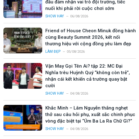
đầu đảm nhận vai trò đội trưởng, tiếc
nuối khi phải rời cuộc chơi sớm
SHOW HAY
06/08/2026
Friend of House Cheon Minuk đồng hành
cùng Beauty Summit 2026, kết nối
thương hiệu với cộng đồng yêu làm đẹp
LÀM ĐẸP
05/08/2026
Vận May Gọi Tên Ai? tập 22: MC Đại
Nghĩa trêu Huỳnh Quý “không còn trẻ”,
nhận cái kết khiến cả trường quay bật
cười
SHOW HAY
04/08/2026
Khắc Minh – Lâm Nguyễn thắng nghẹt
thở sau câu hỏi phụ, xuất sắc chinh phục
vòng đặc biệt tại “Úm Ba La Ra Chữ Gì?”
SHOW HAY
04/08/2026