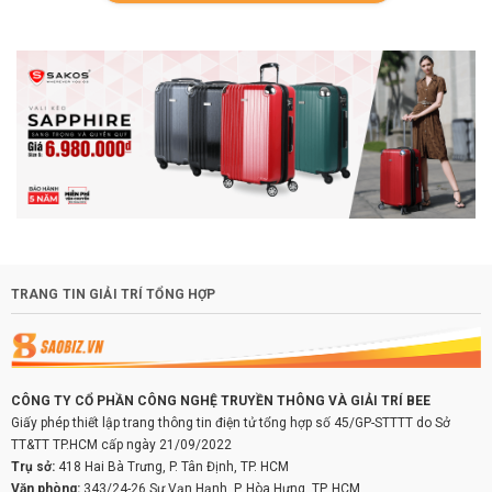
TRANG TIN GIẢI TRÍ TỔNG HỢP
CÔNG TY CỔ PHẦN CÔNG NGHỆ TRUYỀN THÔNG VÀ GIẢI TRÍ BEE
Giấy phép thiết lập trang thông tin điện tử tổng hợp số 45/GP-STTTT do Sở
TT&TT TP.HCM cấp ngày 21/09/2022
Trụ sở:
418 Hai Bà Trưng, P. Tân Định, TP. HCM
Văn phòng:
343/24-26 Sư Vạn Hạnh, P. Hòa Hưng, TP. HCM