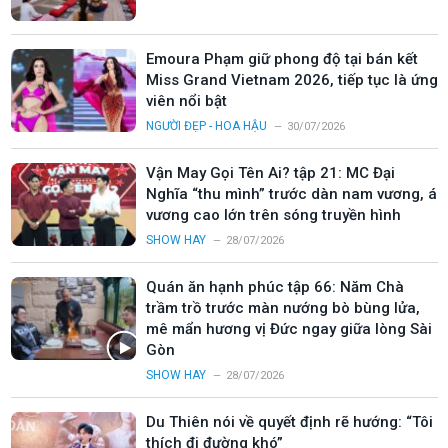
Emoura Phạm giữ phong độ tại bán kết
Miss Grand Vietnam 2026, tiếp tục là ứng
viên nổi bật
NGƯỜI ĐẸP - HOA HẬU
30/07/2026
Vận May Gọi Tên Ai? tập 21: MC Đại
Nghĩa “thu mình” trước dàn nam vương, á
vương cao lớn trên sóng truyền hình
SHOW HAY
28/07/2026
Quán ăn hạnh phúc tập 66: Năm Chà
trầm trồ trước màn nướng bò bùng lửa,
mê mẩn hương vị Đức ngay giữa lòng Sài
Gòn
SHOW HAY
28/07/2026
Du Thiên nói về quyết định rẽ hướng: “Tôi
thích đi đường khó”