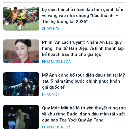
Lộ diện hai chủ nhân đầu tiên giành tấm
vé vàng vào nhà chung “Cầu thủ nhí –
Thế hệ tương lai 2026”
SHOW HAY
Phim “An Lạc truyện”: Nhậm An Lạc quy
hàng Thái tử Hàn Diệp, về kinh thành lập
kế hoạch báo thù cho gia tộc
PHIM NƯỚC NGOÀI
Mỹ Anh công bố tour diễn đầu tiên tại Mỹ
sau 5 năm từng bước chinh phục khán
giả quốc tế
NHẠC VIỆT
Quỷ Móc Mắt hé lộ truyền thuyết rùng rợn
về khu rừng Budo, đánh dấu màn tái xuất
của sao Tee Yod: Quỷ Ăn Tạng
PHIM NƯỚC NGOÀI