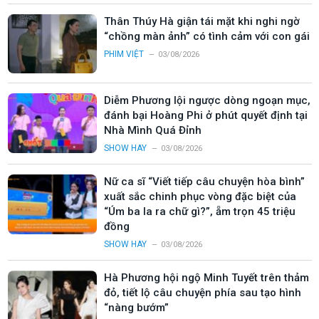
Thân Thúy Hà giận tái mặt khi nghi ngờ
“chồng màn ảnh” có tình cảm với con gái
PHIM VIỆT
03/08/2026
Diễm Phương lội ngược dòng ngoạn mục,
đánh bại Hoàng Phi ở phút quyết định tại
Nhà Mình Quá Đỉnh
SHOW HAY
03/08/2026
Nữ ca sĩ “Viết tiếp câu chuyện hòa bình”
xuất sắc chinh phục vòng đặc biệt của
“Úm ba la ra chữ gì?”, ẵm trọn 45 triệu
đồng
SHOW HAY
03/08/2026
Hà Phương hội ngộ Minh Tuyết trên thảm
đỏ, tiết lộ câu chuyện phía sau tạo hình
“nàng bướm”