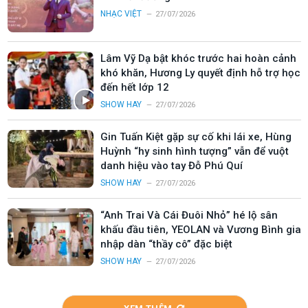
NHẠC VIỆT
27/07/2026
Lâm Vỹ Dạ bật khóc trước hai hoàn cảnh
khó khăn, Hương Ly quyết định hỗ trợ học
đến hết lớp 12
SHOW HAY
27/07/2026
Gin Tuấn Kiệt gặp sự cố khi lái xe, Hùng
Huỳnh “hy sinh hình tượng” vẫn để vuột
danh hiệu vào tay Đỗ Phú Quí
SHOW HAY
27/07/2026
“Anh Trai Và Cái Đuôi Nhỏ” hé lộ sân
khấu đầu tiên, YEOLAN và Vương Bình gia
nhập dàn “thầy cô” đặc biệt
SHOW HAY
27/07/2026