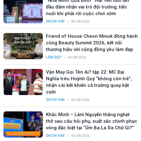
“Nhà Mình Quá Đỉnh”: Hải Yến Idol lần
đầu đảm nhận vai trò đội trưởng, tiếc
nuối khi phải rời cuộc chơi sớm
SHOW HAY
06/08/2026
Friend of House Cheon Minuk đồng hành
cùng Beauty Summit 2026, kết nối
thương hiệu với cộng đồng yêu làm đẹp
LÀM ĐẸP
05/08/2026
Vận May Gọi Tên Ai? tập 22: MC Đại
Nghĩa trêu Huỳnh Quý “không còn trẻ”,
nhận cái kết khiến cả trường quay bật
cười
SHOW HAY
04/08/2026
Khắc Minh – Lâm Nguyễn thắng nghẹt
thở sau câu hỏi phụ, xuất sắc chinh phục
vòng đặc biệt tại “Úm Ba La Ra Chữ Gì?”
SHOW HAY
04/08/2026