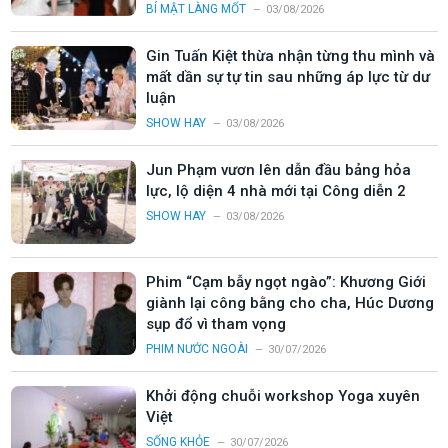
BÍ MẬT LÀNG MỐT
03/08/2026
Gin Tuấn Kiệt thừa nhận từng thu mình và
mất dần sự tự tin sau những áp lực từ dư
luận
SHOW HAY
03/08/2026
Jun Phạm vươn lên dẫn đầu bảng hỏa
lực, lộ diện 4 nhà mới tại Công diễn 2
SHOW HAY
03/08/2026
Phim “Cạm bẫy ngọt ngào”: Khương Giới
giành lại công bằng cho cha, Húc Dương
sụp đổ vì tham vọng
PHIM NƯỚC NGOÀI
30/07/2026
Khởi động chuỗi workshop Yoga xuyên
Việt
SỐNG KHỎE
30/07/2026