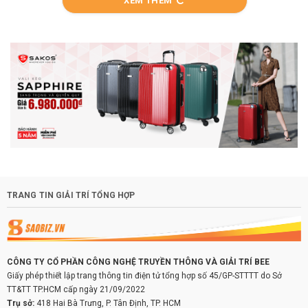
XEM THÊM
TRANG TIN GIẢI TRÍ TỔNG HỢP
CÔNG TY CỔ PHẦN CÔNG NGHỆ TRUYỀN THÔNG VÀ GIẢI TRÍ BEE
Giấy phép thiết lập trang thông tin điện tử tổng hợp số 45/GP-STTTT do Sở
TT&TT TP.HCM cấp ngày 21/09/2022
Trụ sở:
418 Hai Bà Trưng, P. Tân Định, TP. HCM