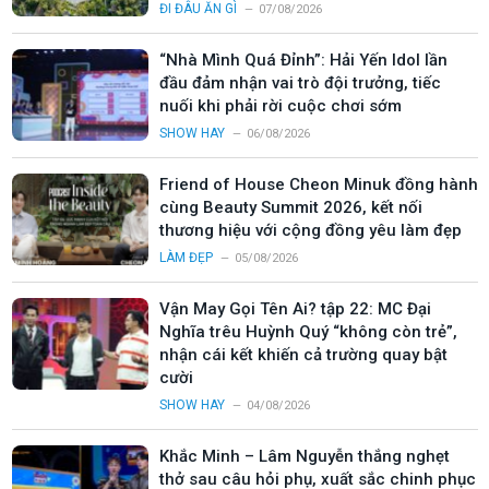
ĐI ĐÂU ĂN GÌ
07/08/2026
“Nhà Mình Quá Đỉnh”: Hải Yến Idol lần
đầu đảm nhận vai trò đội trưởng, tiếc
nuối khi phải rời cuộc chơi sớm
SHOW HAY
06/08/2026
Friend of House Cheon Minuk đồng hành
cùng Beauty Summit 2026, kết nối
thương hiệu với cộng đồng yêu làm đẹp
LÀM ĐẸP
05/08/2026
Vận May Gọi Tên Ai? tập 22: MC Đại
Nghĩa trêu Huỳnh Quý “không còn trẻ”,
nhận cái kết khiến cả trường quay bật
cười
SHOW HAY
04/08/2026
Khắc Minh – Lâm Nguyễn thắng nghẹt
thở sau câu hỏi phụ, xuất sắc chinh phục