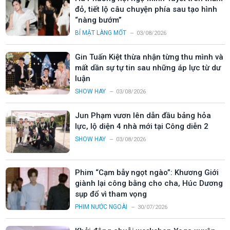
đỏ, tiết lộ câu chuyện phía sau tạo hình
“nàng bướm”
BÍ MẬT LÀNG MỐT
03/08/2026
Gin Tuấn Kiệt thừa nhận từng thu mình và
mất dần sự tự tin sau những áp lực từ dư
luận
SHOW HAY
03/08/2026
Jun Phạm vươn lên dẫn đầu bảng hỏa
lực, lộ diện 4 nhà mới tại Công diễn 2
SHOW HAY
03/08/2026
Phim “Cạm bẫy ngọt ngào”: Khương Giới
giành lại công bằng cho cha, Húc Dương
sụp đổ vì tham vọng
PHIM NƯỚC NGOÀI
30/07/2026