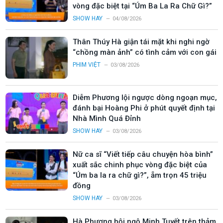
vòng đặc biệt tại “Úm Ba La Ra Chữ Gì?”
SHOW HAY
04/08/2026
Thân Thúy Hà giận tái mặt khi nghi ngờ
“chồng màn ảnh” có tình cảm với con gái
PHIM VIỆT
03/08/2026
Diễm Phương lội ngược dòng ngoạn mục,
đánh bại Hoàng Phi ở phút quyết định tại
Nhà Mình Quá Đỉnh
SHOW HAY
03/08/2026
Nữ ca sĩ “Viết tiếp câu chuyện hòa bình”
xuất sắc chinh phục vòng đặc biệt của
“Úm ba la ra chữ gì?”, ẵm trọn 45 triệu
đồng
SHOW HAY
03/08/2026
Hà Phương hội ngộ Minh Tuyết trên thảm