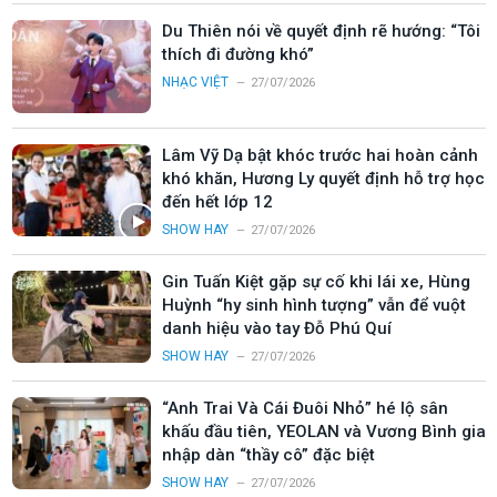
Du Thiên nói về quyết định rẽ hướng: “Tôi
thích đi đường khó”
NHẠC VIỆT
27/07/2026
Lâm Vỹ Dạ bật khóc trước hai hoàn cảnh
khó khăn, Hương Ly quyết định hỗ trợ học
đến hết lớp 12
SHOW HAY
27/07/2026
Gin Tuấn Kiệt gặp sự cố khi lái xe, Hùng
Huỳnh “hy sinh hình tượng” vẫn để vuột
danh hiệu vào tay Đỗ Phú Quí
SHOW HAY
27/07/2026
“Anh Trai Và Cái Đuôi Nhỏ” hé lộ sân
khấu đầu tiên, YEOLAN và Vương Bình gia
nhập dàn “thầy cô” đặc biệt
SHOW HAY
27/07/2026