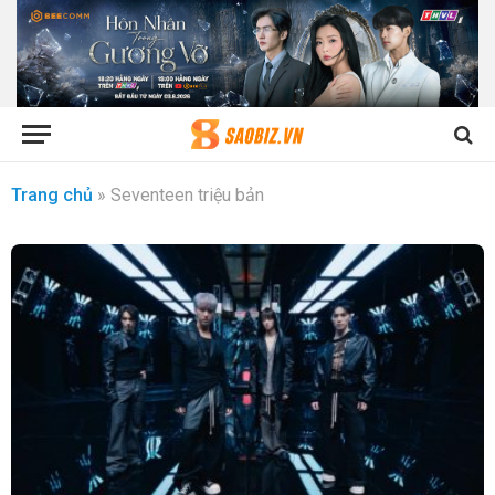
Trang chủ
»
Seventeen triệu bản