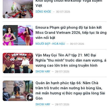
Khởi động chuỗi workshop Yoga xuyên
Việt
SỐNG KHỎE
30/07/2026
Emoura Phạm giữ phong độ tại bán kết
Miss Grand Vietnam 2026, tiếp tục là ứng
viên nổi bật
NGƯỜI ĐẸP - HOA HẬU
30/07/2026
Vận May Gọi Tên Ai? tập 21: MC Đại
Nghĩa “thu mình” trước dàn nam vương, á
vương cao lớn trên sóng truyền hình
SHOW HAY
28/07/2026
Quán ăn hạnh phúc tập 66: Năm Chà
trầm trồ trước màn nướng bò bùng lửa,
mê mẩn hương vị Đức ngay giữa lòng Sài
Gòn
SHOW HAY
28/07/2026