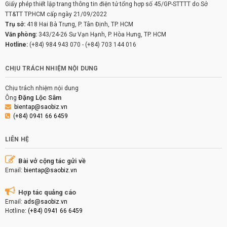
Giấy phép thiết lập trang thông tin điện tử tổng hợp số 45/GP-STTTT do Sở
TT&TT TP.HCM cấp ngày 21/09/2022
Trụ sở:
418 Hai Bà Trưng, P. Tân Định, TP. HCM
Văn phòng:
343/24-26 Sư Vạn Hạnh, P. Hòa Hưng, TP. HCM
Hotline:
(+84) 984 943 070
-
(+84) 703 144 016
CHỊU TRÁCH NHIỆM NỘI DUNG
Chịu trách nhiệm nội dung
Đặng Lộc Sâm
Ông
bientap@saobiz.vn
(+84) 0941 66 6459
LIÊN HỆ
Bài vở cộng tác gửi về
Email:
bientap@saobiz.vn
Hợp tác quảng cáo
Email:
ads@saobiz.vn
Hotline:
(+84) 0941 66 6459