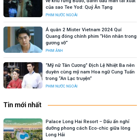
về khu rừng Budo, đánh dấu màn tái xuất
của sao Tee Yod: Quỷ Ăn Tạng
PHIM NƯỚC NGOÀI
Á quân 2 Mister Vietnam 2024 Quí
Quang đóng chính phim “Hôn nhân trong
gương vỡ”
PHIM ẢNH
“Mỹ nữ Tân Cương” Địch Lệ Nhiệt Ba nên
duyên cùng mỹ nam Hoa ngữ Cung Tuấn
trong “An Lạc truyện”
PHIM NƯỚC NGOÀI
Tin mới nhất
Palace Long Hai Resort – Dấu ấn nghỉ
dưỡng phong cách Eco-chic giữa lòng
Long Hải