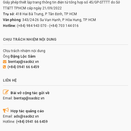
Giấy phép thiết lập trang thông tin điện tử tổng hợp số 45/GP-STTTT do Sở
TT&TT TP.HCM cấp ngày 21/09/2022
Trụ sở:
418 Hai Bà Trưng, P. Tân Định, TP. HCM
Văn phòng:
343/24-26 Sư Vạn Hạnh, P. Hòa Hưng, TP. HCM
Hotline:
(+84) 984 943 070
-
(+84) 703 144 016
CHỊU TRÁCH NHIỆM NỘI DUNG
Chịu trách nhiệm nội dung
Đặng Lộc Sâm
Ông
bientap@saobiz.vn
(+84) 0941 66 6459
LIÊN HỆ
Bài vở cộng tác gửi về
Email:
bientap@saobiz.vn
Hợp tác quảng cáo
Email:
ads@saobiz.vn
Hotline:
(+84) 0941 66 6459