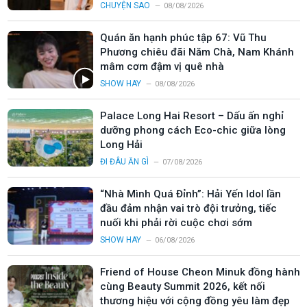
CHUYỆN SAO
08/08/2026
Quán ăn hạnh phúc tập 67: Vũ Thu
Phương chiêu đãi Năm Chà, Nam Khánh
mâm cơm đậm vị quê nhà
SHOW HAY
08/08/2026
Palace Long Hai Resort – Dấu ấn nghỉ
dưỡng phong cách Eco-chic giữa lòng
Long Hải
ĐI ĐÂU ĂN GÌ
07/08/2026
“Nhà Mình Quá Đỉnh”: Hải Yến Idol lần
đầu đảm nhận vai trò đội trưởng, tiếc
nuối khi phải rời cuộc chơi sớm
SHOW HAY
06/08/2026
Friend of House Cheon Minuk đồng hành
cùng Beauty Summit 2026, kết nối
thương hiệu với cộng đồng yêu làm đẹp