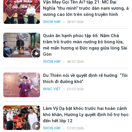
Vận May Gọi Tên Ai? tập 21: MC Đại
Nghĩa “thu mình” trước dàn nam vương, á
vương cao lớn trên sóng truyền hình
SHOW HAY
28/07/2026
Quán ăn hạnh phúc tập 66: Năm Chà
trầm trồ trước màn nướng bò bùng lửa,
mê mẩn hương vị Đức ngay giữa lòng Sài
Gòn
SHOW HAY
28/07/2026
Du Thiên nói về quyết định rẽ hướng: “Tôi
thích đi đường khó”
NHẠC VIỆT
27/07/2026
Lâm Vỹ Dạ bật khóc trước hai hoàn cảnh
khó khăn, Hương Ly quyết định hỗ trợ học
đến hết lớp 12
SHOW HAY
27/07/2026