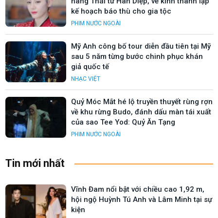
hàng Thái tử Hàn Diệp, về kinh thành lập
kế hoạch báo thù cho gia tộc
PHIM NƯỚC NGOÀI
Mỹ Anh công bố tour diễn đầu tiên tại Mỹ
sau 5 năm từng bước chinh phục khán
giả quốc tế
NHẠC VIỆT
Quỷ Móc Mắt hé lộ truyền thuyết rùng rợn
về khu rừng Budo, đánh dấu màn tái xuất
của sao Tee Yod: Quỷ Ăn Tạng
PHIM NƯỚC NGOÀI
Tin mới nhất
Vĩnh Đam nổi bật với chiều cao 1,92 m,
hội ngộ Huỳnh Tú Anh và Lâm Minh tại sự
kiện