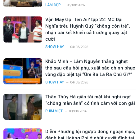
LÀM ĐẸP
05/08/2026
Vận May Gọi Tên Ai? tập 22: MC Đại
Nghĩa trêu Huỳnh Quý “không còn trẻ”,
nhận cái kết khiến cả trường quay bật
cười
SHOW HAY
04/08/2026
Khắc Minh – Lâm Nguyễn thắng nghẹt
thở sau câu hỏi phụ, xuất sắc chinh phục
vòng đặc biệt tại “Úm Ba La Ra Chữ Gì?”
SHOW HAY
04/08/2026
Thân Thúy Hà giận tái mặt khi nghi ngờ
“chồng màn ảnh” có tình cảm với con gái
PHIM VIỆT
03/08/2026
Diễm Phương lội ngược dòng ngoạn mục,
đánh bại Hoàng Phi ở phút quyết định tại