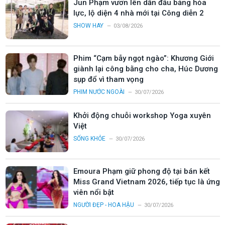
Jun Phạm vươn lên dẫn đầu bảng hỏa
lực, lộ diện 4 nhà mới tại Công diễn 2
SHOW HAY
03/08/2026
Phim “Cạm bẫy ngọt ngào”: Khương Giới
giành lại công bằng cho cha, Húc Dương
sụp đổ vì tham vọng
PHIM NƯỚC NGOÀI
30/07/2026
Khởi động chuỗi workshop Yoga xuyên
Việt
SỐNG KHỎE
30/07/2026
Emoura Phạm giữ phong độ tại bán kết
Miss Grand Vietnam 2026, tiếp tục là ứng
viên nổi bật
NGƯỜI ĐẸP - HOA HẬU
30/07/2026