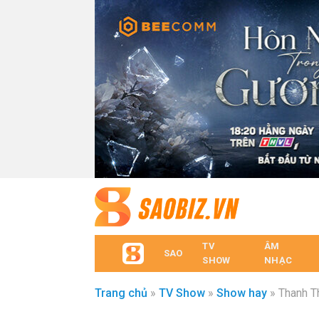
TV
ÂM
SAO
SHOW
NHẠC
Trang chủ
»
TV Show
»
Show hay
»
Thanh Th