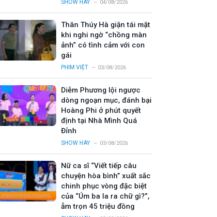
SHOW HAY
04/08/2026
Thân Thúy Hà giận tái mặt
khi nghi ngờ “chồng màn
ảnh” có tình cảm với con
gái
PHIM VIỆT
03/08/2026
Diễm Phương lội ngược
dòng ngoạn mục, đánh bại
Hoàng Phi ở phút quyết
định tại Nhà Mình Quá
Đỉnh
SHOW HAY
03/08/2026
Nữ ca sĩ “Viết tiếp câu
chuyện hòa bình” xuất sắc
chinh phục vòng đặc biệt
của “Úm ba la ra chữ gì?”,
ẵm trọn 45 triệu đồng