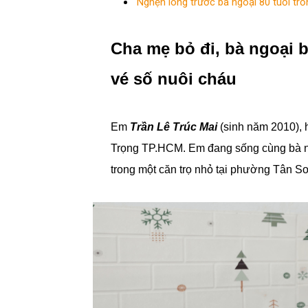
Nghẹn lòng trước bà ngoại 80 tuổi tr
Cha mẹ bỏ đi, bà ngoại
vé số nuôi cháu
Em
Trần Lê Trúc Mai
(sinh năm 2010), 
Trọng TP.HCM. Em đang sống cùng bà n
trong một căn trọ nhỏ tại phường Tân 