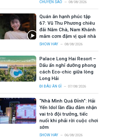
CHUYỆN SAO
08/08/2026
Quán ăn hạnh phúc tập
67: Vũ Thu Phương chiêu
đãi Năm Chà, Nam Khánh
mâm cơm đậm vị quê nhà
SHOW HAY
08/08/2026
Palace Long Hai Resort –
Dấu ấn nghỉ dưỡng phong
cách Eco-chic giữa lòng
Long Hải
ĐI ĐÂU ĂN GÌ
07/08/2026
“Nhà Mình Quá Đỉnh”: Hải
Yến Idol lần đầu đảm nhận
vai trò đội trưởng, tiếc
nuối khi phải rời cuộc chơi
sớm
SHOW HAY
06/08/2026