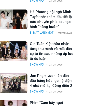
SHOW HAY
03/08/2026
Hà Phương hội ngộ Minh
Tuyết trên thảm đỏ, tiết lộ
câu chuyện phía sau tạo
hình “nàng bướm”
BÍ MẬT LÀNG MỐT
03/08/2026
Gin Tuấn Kiệt thừa nhận
từng thu mình và mất dần
sự tự tin sau những áp lực
từ dư luận
SHOW HAY
03/08/2026
Jun Phạm vươn lên dẫn
đầu bảng hỏa lực, lộ diện
4 nhà mới tại Công diễn 2
SHOW HAY
03/08/2026
Phim “Cạm bẫy ngọt