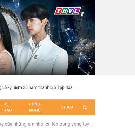
Bee Comm tổ chức thành công Lễ kỷ niệm 25 năm thành lập Tập đoàn Hoa Sen
THỂ
CÔNG
VIDEO
THAO
NGHỆ
a những em nhỏ lớn lên trong vòng tay bà ngoại