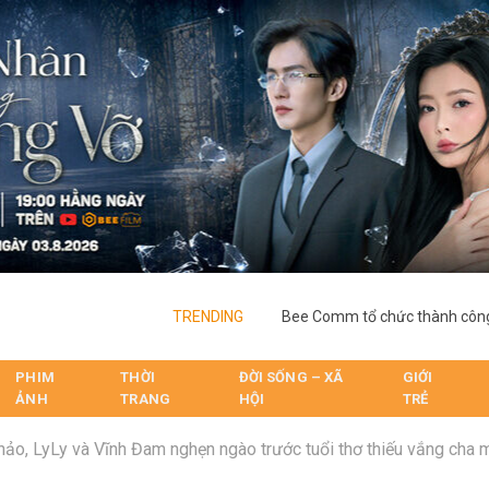
TRENDING
PHIM
THỜI
ĐỜI SỐNG – XÃ
GIỚI
ẢNH
TRANG
HỘI
TRẺ
ảo, LyLy và Vĩnh Đam nghẹn ngào trước tuổi thơ thiếu vắng cha mẹ củ