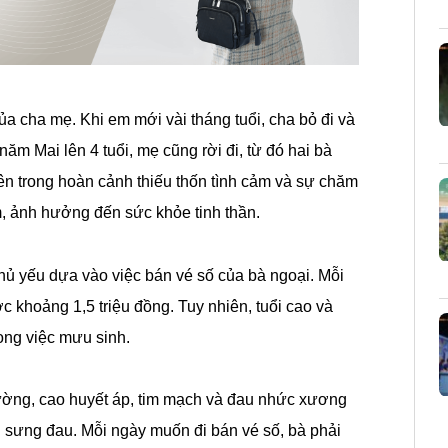
ủa cha mẹ. Khi em mới vài tháng tuổi, cha bỏ đi và
năm Mai lên 4 tuổi, mẹ cũng rời đi, từ đó hai bà
lên trong hoàn cảnh thiếu thốn tình cảm và sự chăm
ảm, ảnh hưởng đến sức khỏe tinh thần.
hủ yếu dựa vào việc bán vé số của bà ngoại. Mỗi
ớc khoảng 1,5 triệu đồng. Tuy nhiên, tuổi cao và
ong việc mưu sinh.
ờng, cao huyết áp, tim mạch và đau nhức xương
n sưng đau. Mỗi ngày muốn đi bán vé số, bà phải