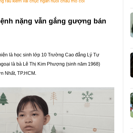
ồng rau kiếm vài chục ngàn nuôi cháu mồ côi
 bệnh nặng vẫn gắng gượng bán
hiện là học sinh lớp 10 Trường Cao đẳng Lý Tự
goại là bà Lê Thị Kim Phượng (sinh năm 1968)
Sơn Nhất, TP.HCM.