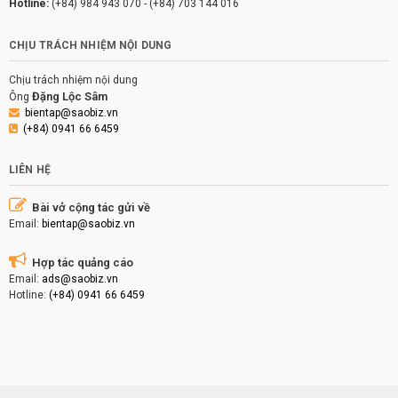
Hotline:
(+84) 984 943 070
-
(+84) 703 144 016
CHỊU TRÁCH NHIỆM NỘI DUNG
Chịu trách nhiệm nội dung
Đặng Lộc Sâm
Ông
bientap@saobiz.vn
(+84) 0941 66 6459
LIÊN HỆ
Bài vở cộng tác gửi về
Email:
bientap@saobiz.vn
Hợp tác quảng cáo
Email:
ads@saobiz.vn
Hotline:
(+84) 0941 66 6459