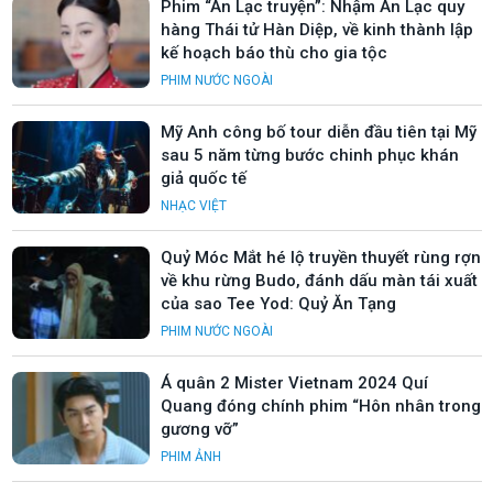
Phim “An Lạc truyện”: Nhậm An Lạc quy
hàng Thái tử Hàn Diệp, về kinh thành lập
kế hoạch báo thù cho gia tộc
PHIM NƯỚC NGOÀI
Mỹ Anh công bố tour diễn đầu tiên tại Mỹ
sau 5 năm từng bước chinh phục khán
giả quốc tế
NHẠC VIỆT
Quỷ Móc Mắt hé lộ truyền thuyết rùng rợn
về khu rừng Budo, đánh dấu màn tái xuất
của sao Tee Yod: Quỷ Ăn Tạng
PHIM NƯỚC NGOÀI
Á quân 2 Mister Vietnam 2024 Quí
Quang đóng chính phim “Hôn nhân trong
gương vỡ”
PHIM ẢNH