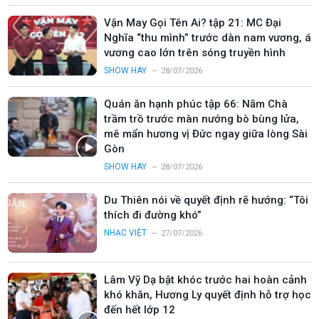
Vận May Gọi Tên Ai? tập 21: MC Đại
Nghĩa “thu mình” trước dàn nam vương, á
vương cao lớn trên sóng truyền hình
SHOW HAY
28/07/2026
Quán ăn hạnh phúc tập 66: Năm Chà
trầm trồ trước màn nướng bò bùng lửa,
mê mẩn hương vị Đức ngay giữa lòng Sài
Gòn
SHOW HAY
28/07/2026
Du Thiên nói về quyết định rẽ hướng: “Tôi
thích đi đường khó”
NHẠC VIỆT
27/07/2026
Lâm Vỹ Dạ bật khóc trước hai hoàn cảnh
khó khăn, Hương Ly quyết định hỗ trợ học
đến hết lớp 12