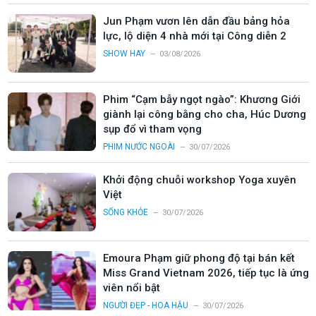
Jun Phạm vươn lên dẫn đầu bảng hỏa
lực, lộ diện 4 nhà mới tại Công diễn 2
SHOW HAY
03/08/2026
Phim “Cạm bẫy ngọt ngào”: Khương Giới
giành lại công bằng cho cha, Húc Dương
sụp đổ vì tham vọng
PHIM NƯỚC NGOÀI
30/07/2026
Khởi động chuỗi workshop Yoga xuyên
Việt
SỐNG KHỎE
30/07/2026
Emoura Phạm giữ phong độ tại bán kết
Miss Grand Vietnam 2026, tiếp tục là ứng
viên nổi bật
NGƯỜI ĐẸP - HOA HẬU
30/07/2026