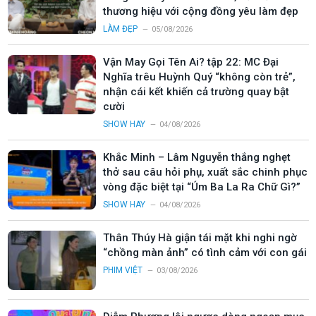
thương hiệu với cộng đồng yêu làm đẹp
LÀM ĐẸP
05/08/2026
Vận May Gọi Tên Ai? tập 22: MC Đại
Nghĩa trêu Huỳnh Quý “không còn trẻ”,
nhận cái kết khiến cả trường quay bật
cười
SHOW HAY
04/08/2026
Khắc Minh – Lâm Nguyễn thắng nghẹt
thở sau câu hỏi phụ, xuất sắc chinh phục
vòng đặc biệt tại “Úm Ba La Ra Chữ Gì?”
SHOW HAY
04/08/2026
Thân Thúy Hà giận tái mặt khi nghi ngờ
“chồng màn ảnh” có tình cảm với con gái
PHIM VIỆT
03/08/2026