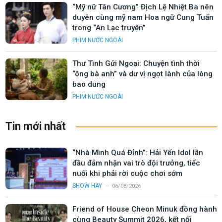
“Mỹ nữ Tân Cương” Địch Lệ Nhiệt Ba nên
duyên cùng mỹ nam Hoa ngữ Cung Tuấn
trong “An Lạc truyện”
PHIM NƯỚC NGOÀI
Thư Tình Gửi Ngoại: Chuyện tình thời
“ông bà anh” và dư vị ngọt lành của lòng
bao dung
PHIM NƯỚC NGOÀI
Tin mới nhất
“Nhà Mình Quá Đỉnh”: Hải Yến Idol lần
đầu đảm nhận vai trò đội trưởng, tiếc
nuối khi phải rời cuộc chơi sớm
SHOW HAY
06/08/2026
Friend of House Cheon Minuk đồng hành
cùng Beauty Summit 2026, kết nối