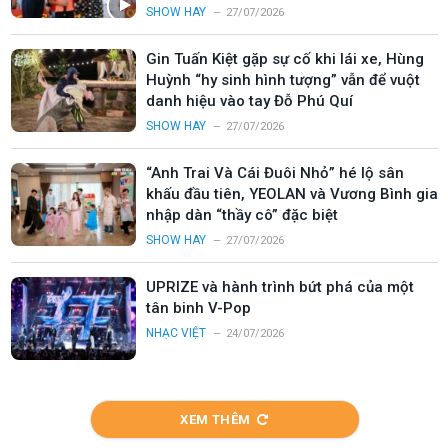
SHOW HAY
27/07/2026
Gin Tuấn Kiệt gặp sự cố khi lái xe, Hùng
Huỳnh “hy sinh hình tượng” vẫn để vuột
danh hiệu vào tay Đỗ Phú Quí
SHOW HAY
27/07/2026
“Anh Trai Và Cái Đuôi Nhỏ” hé lộ sân
khấu đầu tiên, YEOLAN và Vương Bình gia
nhập dàn “thầy cô” đặc biệt
SHOW HAY
27/07/2026
UPRIZE và hành trình bứt phá của một
tân binh V-Pop
NHẠC VIỆT
24/07/2026
XEM THÊM