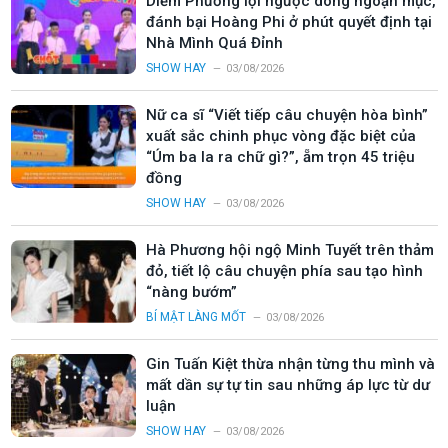
Diễm Phương lội ngược dòng ngoạn mục,
đánh bại Hoàng Phi ở phút quyết định tại
Nhà Mình Quá Đỉnh
SHOW HAY
03/08/2026
Nữ ca sĩ “Viết tiếp câu chuyện hòa bình”
xuất sắc chinh phục vòng đặc biệt của
“Úm ba la ra chữ gì?”, ẵm trọn 45 triệu
đồng
SHOW HAY
03/08/2026
Hà Phương hội ngộ Minh Tuyết trên thảm
đỏ, tiết lộ câu chuyện phía sau tạo hình
“nàng bướm”
BÍ MẬT LÀNG MỐT
03/08/2026
Gin Tuấn Kiệt thừa nhận từng thu mình và
mất dần sự tự tin sau những áp lực từ dư
luận
SHOW HAY
03/08/2026