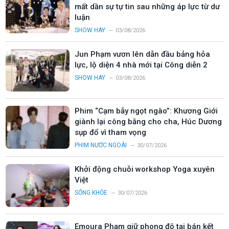
mất dần sự tự tin sau những áp lực từ dư
luận
SHOW HAY
03/08/2026
Jun Phạm vươn lên dẫn đầu bảng hỏa
lực, lộ diện 4 nhà mới tại Công diễn 2
SHOW HAY
03/08/2026
Phim “Cạm bẫy ngọt ngào”: Khương Giới
giành lại công bằng cho cha, Húc Dương
sụp đổ vì tham vọng
PHIM NƯỚC NGOÀI
30/07/2026
Khởi động chuỗi workshop Yoga xuyên
Việt
SỐNG KHỎE
30/07/2026
Emoura Phạm giữ phong độ tại bán kết