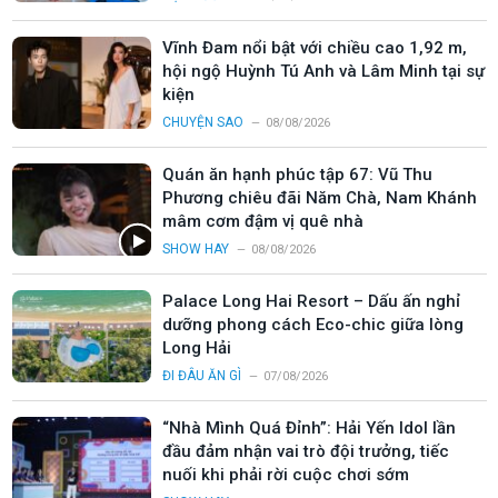
Vĩnh Đam nổi bật với chiều cao 1,92 m,
hội ngộ Huỳnh Tú Anh và Lâm Minh tại sự
kiện
CHUYỆN SAO
08/08/2026
Quán ăn hạnh phúc tập 67: Vũ Thu
Phương chiêu đãi Năm Chà, Nam Khánh
mâm cơm đậm vị quê nhà
SHOW HAY
08/08/2026
Palace Long Hai Resort – Dấu ấn nghỉ
dưỡng phong cách Eco-chic giữa lòng
Long Hải
ĐI ĐÂU ĂN GÌ
07/08/2026
“Nhà Mình Quá Đỉnh”: Hải Yến Idol lần
đầu đảm nhận vai trò đội trưởng, tiếc
nuối khi phải rời cuộc chơi sớm