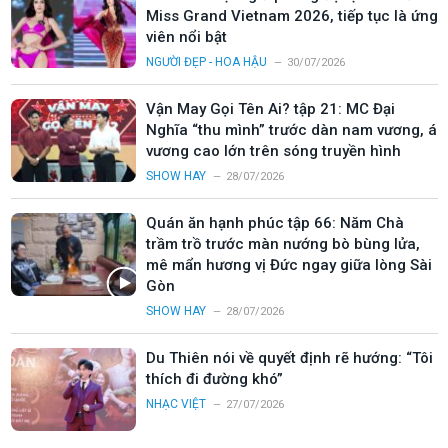
Miss Grand Vietnam 2026, tiếp tục là ứng
viên nổi bật
NGƯỜI ĐẸP - HOA HẬU
30/07/2026
Vận May Gọi Tên Ai? tập 21: MC Đại
Nghĩa “thu mình” trước dàn nam vương, á
vương cao lớn trên sóng truyền hình
SHOW HAY
28/07/2026
Quán ăn hạnh phúc tập 66: Năm Chà
trầm trồ trước màn nướng bò bùng lửa,
mê mẩn hương vị Đức ngay giữa lòng Sài
Gòn
SHOW HAY
28/07/2026
Du Thiên nói về quyết định rẽ hướng: “Tôi
thích đi đường khó”
NHẠC VIỆT
27/07/2026