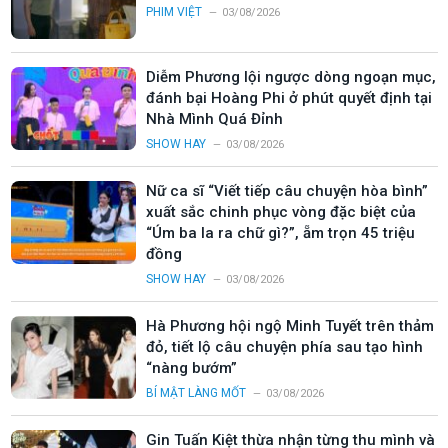
PHIM VIỆT
03/08/2026
Diễm Phương lội ngược dòng ngoạn mục,
đánh bại Hoàng Phi ở phút quyết định tại
Nhà Mình Quá Đỉnh
SHOW HAY
03/08/2026
Nữ ca sĩ “Viết tiếp câu chuyện hòa bình”
xuất sắc chinh phục vòng đặc biệt của
“Úm ba la ra chữ gì?”, ẵm trọn 45 triệu
đồng
SHOW HAY
03/08/2026
Hà Phương hội ngộ Minh Tuyết trên thảm
đỏ, tiết lộ câu chuyện phía sau tạo hình
“nàng bướm”
BÍ MẬT LÀNG MỐT
03/08/2026
Gin Tuấn Kiệt thừa nhận từng thu mình và