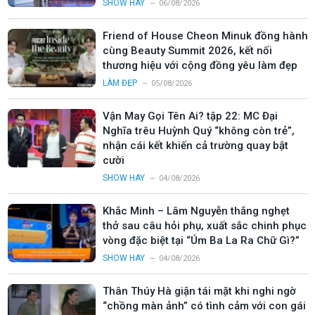
SHOW HAY
06/08/2026
Friend of House Cheon Minuk đồng hành
cùng Beauty Summit 2026, kết nối
thương hiệu với cộng đồng yêu làm đẹp
LÀM ĐẸP
05/08/2026
Vận May Gọi Tên Ai? tập 22: MC Đại
Nghĩa trêu Huỳnh Quý “không còn trẻ”,
nhận cái kết khiến cả trường quay bật
cười
SHOW HAY
04/08/2026
Khắc Minh – Lâm Nguyễn thắng nghẹt
thở sau câu hỏi phụ, xuất sắc chinh phục
vòng đặc biệt tại “Úm Ba La Ra Chữ Gì?”
SHOW HAY
04/08/2026
Thân Thúy Hà giận tái mặt khi nghi ngờ
“chồng màn ảnh” có tình cảm với con gái