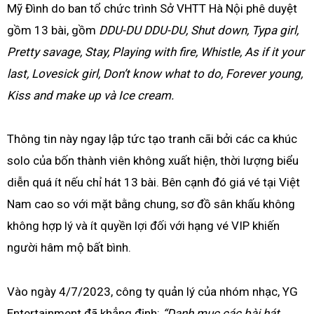
Mỹ Đình do ban tổ chức trình Sở VHTT Hà Nội phê duyệt
gồm 13 bài, gồm
DDU-DU DDU-DU, Shut down, Typa girl,
Pretty savage, Stay, Playing with fire, Whistle, As if it your
last, Lovesick girl, Don’t know what to do, Forever young,
Kiss and make up và Ice cream.
Thông tin này ngay lập tức tạo tranh cãi bởi các ca khúc
solo của bốn thành viên không xuất hiện, thời lượng biểu
diễn quá ít nếu chỉ hát 13 bài. Bên cạnh đó giá vé tại Việt
Nam cao so với mặt bằng chung, sơ đồ sân khấu không
không hợp lý và ít quyền lợi đối với hạng vé VIP khiến
người hâm mộ bất bình.
Vào ngày 4/7/2023, công ty quản lý của nhóm nhạc, YG
Entertainment đã khẳng định:
“Danh mục các bài hát