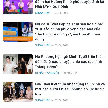
đánh bại Hoàng Phi ở phút quyết định tại
Nhà Mình Quá Đỉnh
SHOW HAY
03/08/2026
Nữ ca sĩ “Viết tiếp câu chuyện hòa bình”
xuất sắc chinh phục vòng đặc biệt của
“Úm ba la ra chữ gì?”, ẵm trọn 45 triệu
đồng
SHOW HAY
03/08/2026
Hà Phương hội ngộ Minh Tuyết trên thảm
đỏ, tiết lộ câu chuyện phía sau tạo hình
“nàng bướm”
BÍ MẬT LÀNG MỐT
03/08/2026
Gin Tuấn Kiệt thừa nhận từng thu mình và
mất dần sự tự tin sau những áp lực từ dư
luận
SHOW HAY
03/08/2026