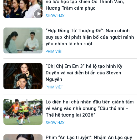
nỗ lực học tập khiến Ốc Thanh Vân,
Hương Tràm cảm phục
SHOW HAY
“Hợp Đồng Từ Thượng Đế”: Nam chính
suy sụp khi phát hiện bố của người mình
yêu chính là cha ruột
PHIM VIỆT
“Chị Chị Em Em 3” hé lộ tạo hình Kỳ
Duyên và vai diễn bí ẩn của Steven
Nguyễn
PHIM VIỆT
Lộ diện hai chủ nhân đầu tiên giành tấm
vé vàng vào nhà chung “Cầu thủ nhí –
Thế hệ tương lai 2026”
SHOW HAY
Phim “An Lạc truyện”: Nhậm An Lạc quy