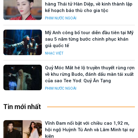
hàng Thái tử Hàn Diệp, về kinh thành lập
kế hoạch báo thù cho gia tộc
PHIM NƯỚC NGOÀI
Mỹ Anh công bố tour diễn đầu tiên tại Mỹ
sau 5 năm từng bước chinh phục khán
giả quốc tế
NHẠC VIỆT
Quỷ Móc Mắt hé lộ truyền thuyết rùng rợn
về khu rừng Budo, đánh dấu màn tái xuất
của sao Tee Yod: Quỷ Ăn Tạng
PHIM NƯỚC NGOÀI
Tin mới nhất
Vĩnh Đam nổi bật với chiều cao 1,92 m,
hội ngộ Huỳnh Tú Anh và Lâm Minh tại sự
kiện