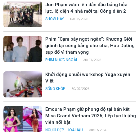
Jun Phạm vươn lên dẫn đầu bảng hỏa
lực, lộ diện 4 nhà mới tại Công diễn 2
SHOW HAY
03/08/2026
Phim “Cạm bẫy ngọt ngào”: Khương Giới
giành lại công bằng cho cha, Húc Dương
sụp đổ vì tham vọng
PHIM NƯỚC NGOÀI
30/07/2026
Khởi động chuỗi workshop Yoga xuyên
Việt
SỐNG KHỎE
30/07/2026
Emoura Phạm giữ phong độ tại bán kết
Miss Grand Vietnam 2026, tiếp tục là ứng
viên nổi bật
NGƯỜI ĐẸP - HOA HẬU
30/07/2026