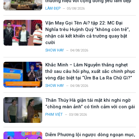
thương hiệu với cộng đồng yêu làm đẹp
LÀM ĐẸP
05/08/2026
Vận May Gọi Tên Ai? tập 22: MC Đại
Nghĩa trêu Huỳnh Quý “không còn trẻ”,
nhận cái kết khiến cả trường quay bật
cười
SHOW HAY
04/08/2026
Khắc Minh – Lâm Nguyễn thắng nghẹt
thở sau câu hỏi phụ, xuất sắc chinh phục
vòng đặc biệt tại “Úm Ba La Ra Chữ Gì?”
SHOW HAY
04/08/2026
Thân Thúy Hà giận tái mặt khi nghi ngờ
“chồng màn ảnh” có tình cảm với con gái
PHIM VIỆT
03/08/2026
Diễm Phương lội ngược dòng ngoạn mục,