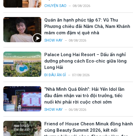
CHUYỆN SAO
08/08/2026
Quán ăn hạnh phúc tập 67: Vũ Thu
Phương chiêu đãi Năm Chà, Nam Khánh
mâm cơm đậm vị quê nhà
SHOW HAY
08/08/2026
Palace Long Hai Resort – Dấu ấn nghỉ
dưỡng phong cách Eco-chic giữa lòng
Long Hải
ĐI ĐÂU ĂN GÌ
07/08/2026
“Nhà Mình Quá Đỉnh”: Hải Yến Idol lần
đầu đảm nhận vai trò đội trưởng, tiếc
nuối khi phải rời cuộc chơi sớm
SHOW HAY
06/08/2026
Friend of House Cheon Minuk đồng hành
cùng Beauty Summit 2026, kết nối