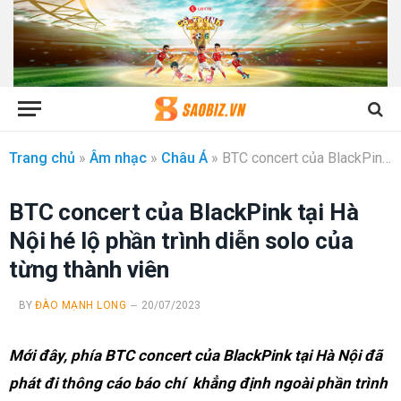
Trang chủ
»
Âm nhạc
»
Châu Á
»
BTC concert của BlackPink tại Hà Nội hé lộ phần trình diễn solo của từng thành viên
BTC concert của BlackPink tại Hà
Nội hé lộ phần trình diễn solo của
từng thành viên
BY
ĐÀO MẠNH LONG
20/07/2023
Mới đây, phía BTC concert của BlackPink tại Hà Nội đã
phát đi thông cáo báo chí khẳng định ngoài phần trình