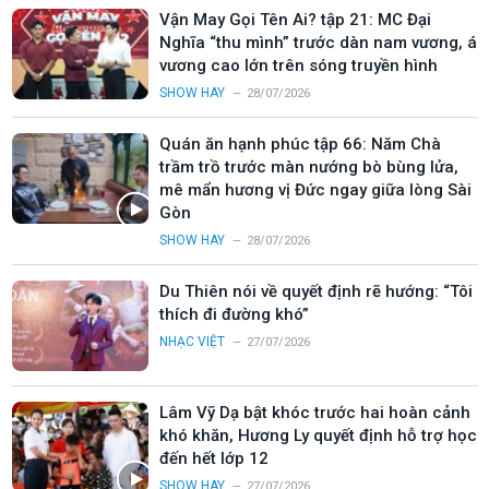
Vận May Gọi Tên Ai? tập 21: MC Đại
Nghĩa “thu mình” trước dàn nam vương, á
vương cao lớn trên sóng truyền hình
SHOW HAY
28/07/2026
Quán ăn hạnh phúc tập 66: Năm Chà
trầm trồ trước màn nướng bò bùng lửa,
mê mẩn hương vị Đức ngay giữa lòng Sài
Gòn
SHOW HAY
28/07/2026
Du Thiên nói về quyết định rẽ hướng: “Tôi
thích đi đường khó”
NHẠC VIỆT
27/07/2026
Lâm Vỹ Dạ bật khóc trước hai hoàn cảnh
khó khăn, Hương Ly quyết định hỗ trợ học
đến hết lớp 12
SHOW HAY
27/07/2026