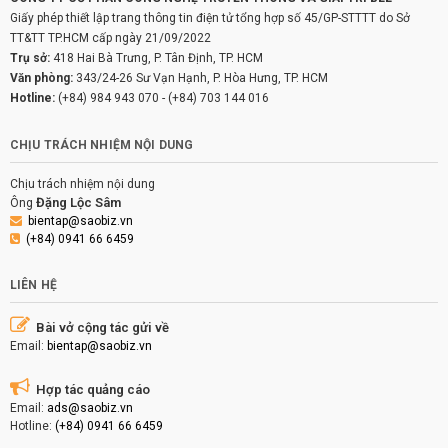
Giấy phép thiết lập trang thông tin điện tử tổng hợp số 45/GP-STTTT do Sở
TT&TT TP.HCM cấp ngày 21/09/2022
Trụ sở:
418 Hai Bà Trưng, P. Tân Định, TP. HCM
Văn phòng:
343/24-26 Sư Vạn Hạnh, P. Hòa Hưng, TP. HCM
Hotline:
(+84) 984 943 070
-
(+84) 703 144 016
CHỊU TRÁCH NHIỆM NỘI DUNG
Chịu trách nhiệm nội dung
Đặng Lộc Sâm
Ông
bientap@saobiz.vn
(+84) 0941 66 6459
LIÊN HỆ
Bài vở cộng tác gửi về
Email:
bientap@saobiz.vn
Hợp tác quảng cáo
Email:
ads@saobiz.vn
Hotline:
(+84) 0941 66 6459