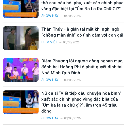
thở sau câu hỏi phụ, xuất sắc chinh phục
vòng đặc biệt tại “Úm Ba La Ra Chữ Gì?”
SHOW HAY
04/08/2026
Thân Thúy Hà giận tái mặt khi nghi ngờ
“chồng màn ảnh” có tình cảm với con gái
PHIM VIỆT
03/08/2026
Diễm Phương lội ngược dòng ngoạn mục,
đánh bại Hoàng Phi ở phút quyết định tại
Nhà Mình Quá Đỉnh
SHOW HAY
03/08/2026
Nữ ca sĩ “Viết tiếp câu chuyện hòa bình”
xuất sắc chinh phục vòng đặc biệt của
“Úm ba la ra chữ gì?”, ẵm trọn 45 triệu
đồng
SHOW HAY
03/08/2026