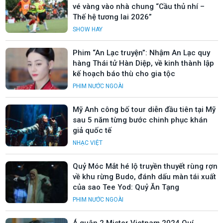
vé vàng vào nhà chung “Cầu thủ nhí –
Thế hệ tương lai 2026”
SHOW HAY
Phim “An Lạc truyện”: Nhậm An Lạc quy
hàng Thái tử Hàn Diệp, về kinh thành lập
kế hoạch báo thù cho gia tộc
PHIM NƯỚC NGOÀI
Mỹ Anh công bố tour diễn đầu tiên tại Mỹ
sau 5 năm từng bước chinh phục khán
giả quốc tế
NHẠC VIỆT
Quỷ Móc Mắt hé lộ truyền thuyết rùng rợn
về khu rừng Budo, đánh dấu màn tái xuất
của sao Tee Yod: Quỷ Ăn Tạng
PHIM NƯỚC NGOÀI