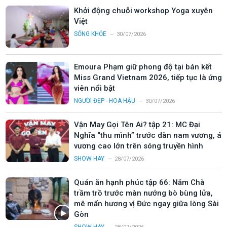
Khởi động chuỗi workshop Yoga xuyên
Việt
SỐNG KHỎE
30/07/2026
Emoura Phạm giữ phong độ tại bán kết
Miss Grand Vietnam 2026, tiếp tục là ứng
viên nổi bật
NGƯỜI ĐẸP - HOA HẬU
30/07/2026
Vận May Gọi Tên Ai? tập 21: MC Đại
Nghĩa “thu mình” trước dàn nam vương, á
vương cao lớn trên sóng truyền hình
SHOW HAY
28/07/2026
Quán ăn hạnh phúc tập 66: Năm Chà
trầm trồ trước màn nướng bò bùng lửa,
mê mẩn hương vị Đức ngay giữa lòng Sài
Gòn