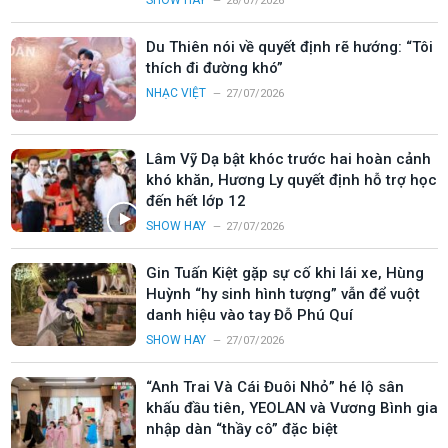
SHOW HAY
28/07/2026
Du Thiên nói về quyết định rẽ hướng: “Tôi
thích đi đường khó”
NHẠC VIỆT
27/07/2026
Lâm Vỹ Dạ bật khóc trước hai hoàn cảnh
khó khăn, Hương Ly quyết định hỗ trợ học
đến hết lớp 12
SHOW HAY
27/07/2026
Gin Tuấn Kiệt gặp sự cố khi lái xe, Hùng
Huỳnh “hy sinh hình tượng” vẫn để vuột
danh hiệu vào tay Đỗ Phú Quí
SHOW HAY
27/07/2026
“Anh Trai Và Cái Đuôi Nhỏ” hé lộ sân
khấu đầu tiên, YEOLAN và Vương Bình gia
nhập dàn “thầy cô” đặc biệt