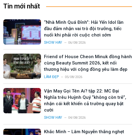
Tin mới nhất
“Nhà Mình Quá Đỉnh”: Hải Yến Idol lần
đầu đảm nhận vai trò đội trưởng, tiếc
nuối khi phải rời cuộc chơi sớm
SHOW HAY
06/08/2026
Friend of House Cheon Minuk đồng hành
cùng Beauty Summit 2026, kết nối
thương hiệu với cộng đồng yêu làm đẹp
LÀM ĐẸP
05/08/2026
Vận May Gọi Tên Ai? tập 22: MC Đại
Nghĩa trêu Huỳnh Quý “không còn trẻ”,
nhận cái kết khiến cả trường quay bật
cười
SHOW HAY
04/08/2026
Khắc Minh – Lâm Nguyễn thắng nghẹt