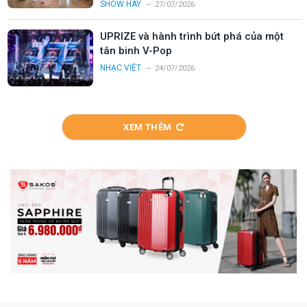
SHOW HAY
27/07/2026
UPRIZE và hành trình bứt phá của một
tân binh V-Pop
NHẠC VIỆT
24/07/2026
XEM THÊM