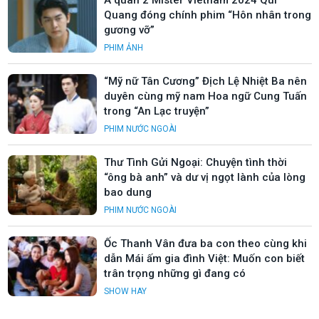
Á quân 2 Mister Vietnam 2024 Quí
Quang đóng chính phim “Hôn nhân trong
gương vỡ”
PHIM ẢNH
“Mỹ nữ Tân Cương” Địch Lệ Nhiệt Ba nên
duyên cùng mỹ nam Hoa ngữ Cung Tuấn
trong “An Lạc truyện”
PHIM NƯỚC NGOÀI
Thư Tình Gửi Ngoại: Chuyện tình thời
“ông bà anh” và dư vị ngọt lành của lòng
bao dung
PHIM NƯỚC NGOÀI
Ốc Thanh Vân đưa ba con theo cùng khi
dẫn Mái ấm gia đình Việt: Muốn con biết
trân trọng những gì đang có
SHOW HAY