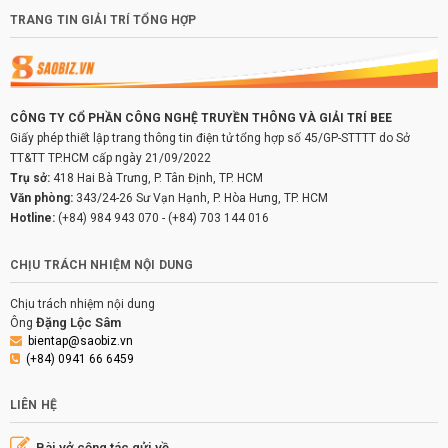
TRANG TIN GIẢI TRÍ TỔNG HỢP
CÔNG TY CỔ PHẦN CÔNG NGHỆ TRUYỀN THÔNG VÀ GIẢI TRÍ BEE
Giấy phép thiết lập trang thông tin điện tử tổng hợp số 45/GP-STTTT do Sở
TT&TT TP.HCM cấp ngày 21/09/2022
Trụ sở:
418 Hai Bà Trưng, P. Tân Định, TP. HCM
Văn phòng:
343/24-26 Sư Vạn Hạnh, P. Hòa Hưng, TP. HCM
Hotline:
(+84) 984 943 070
-
(+84) 703 144 016
CHỊU TRÁCH NHIỆM NỘI DUNG
Chịu trách nhiệm nội dung
Đặng Lộc Sâm
Ông
bientap@saobiz.vn
(+84) 0941 66 6459
LIÊN HỆ
Bài vở cộng tác gửi về