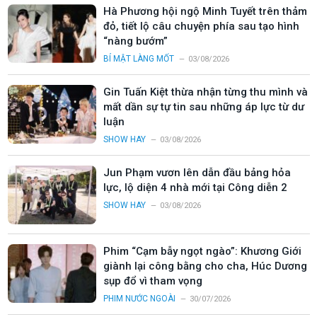
Hà Phương hội ngộ Minh Tuyết trên thảm
đỏ, tiết lộ câu chuyện phía sau tạo hình
“nàng bướm”
BÍ MẬT LÀNG MỐT
03/08/2026
Gin Tuấn Kiệt thừa nhận từng thu mình và
mất dần sự tự tin sau những áp lực từ dư
luận
SHOW HAY
03/08/2026
Jun Phạm vươn lên dẫn đầu bảng hỏa
lực, lộ diện 4 nhà mới tại Công diễn 2
SHOW HAY
03/08/2026
Phim “Cạm bẫy ngọt ngào”: Khương Giới
giành lại công bằng cho cha, Húc Dương
sụp đổ vì tham vọng
PHIM NƯỚC NGOÀI
30/07/2026