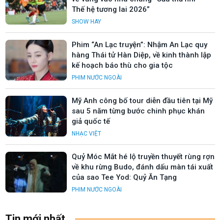
Thế hệ tương lai 2026”
SHOW HAY
Phim “An Lạc truyện”: Nhậm An Lạc quy
hàng Thái tử Hàn Diệp, về kinh thành lập
kế hoạch báo thù cho gia tộc
PHIM NƯỚC NGOÀI
Mỹ Anh công bố tour diễn đầu tiên tại Mỹ
sau 5 năm từng bước chinh phục khán
giả quốc tế
NHẠC VIỆT
Quỷ Móc Mắt hé lộ truyền thuyết rùng rợn
về khu rừng Budo, đánh dấu màn tái xuất
của sao Tee Yod: Quỷ Ăn Tạng
PHIM NƯỚC NGOÀI
Tin mới nhất