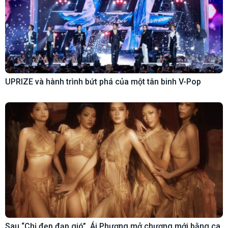
UPRIZE và hành trình bứt phá của một tân binh V-Pop
Sau “Chị đẹp đạp gió”, Ái Phương mở chương mới bằng ca