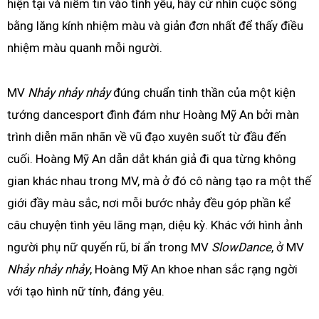
hiện tại và niềm tin vào tình yêu, hãy cứ nhìn cuộc sống
bằng lăng kính nhiệm màu và giản đơn nhất để thấy điều
nhiệm màu quanh mỗi người.
MV
Nhảy nhảy nhảy
đúng chuẩn tinh thần của một kiện
tướng dancesport đình đám như Hoàng Mỹ An bởi màn
trình diễn mãn nhãn về vũ đạo xuyên suốt từ đầu đến
cuối. Hoàng Mỹ An dẫn dắt khán giả đi qua từng không
gian khác nhau trong MV, mà ở đó cô nàng tạo ra một thế
giới đầy màu sắc, nơi mỗi bước nhảy đều góp phần kể
câu chuyện tình yêu lãng mạn, diệu kỳ. Khác với hình ảnh
người phụ nữ quyến rũ, bí ẩn trong MV
SlowDance
, ở MV
Nhảy nhảy nhảy
, Hoàng Mỹ An khoe nhan sắc rạng ngời
với tạo hình nữ tính, đáng yêu.