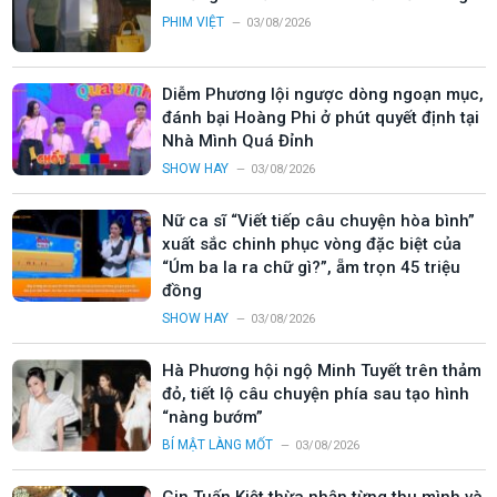
PHIM VIỆT
03/08/2026
Diễm Phương lội ngược dòng ngoạn mục,
đánh bại Hoàng Phi ở phút quyết định tại
Nhà Mình Quá Đỉnh
SHOW HAY
03/08/2026
Nữ ca sĩ “Viết tiếp câu chuyện hòa bình”
xuất sắc chinh phục vòng đặc biệt của
“Úm ba la ra chữ gì?”, ẵm trọn 45 triệu
đồng
SHOW HAY
03/08/2026
Hà Phương hội ngộ Minh Tuyết trên thảm
đỏ, tiết lộ câu chuyện phía sau tạo hình
“nàng bướm”
BÍ MẬT LÀNG MỐT
03/08/2026
Gin Tuấn Kiệt thừa nhận từng thu mình và