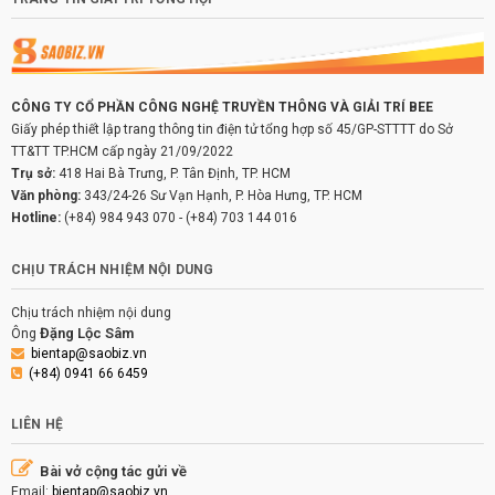
CÔNG TY CỔ PHẦN CÔNG NGHỆ TRUYỀN THÔNG VÀ GIẢI TRÍ BEE
Giấy phép thiết lập trang thông tin điện tử tổng hợp số 45/GP-STTTT do Sở
TT&TT TP.HCM cấp ngày 21/09/2022
Trụ sở:
418 Hai Bà Trưng, P. Tân Định, TP. HCM
Văn phòng:
343/24-26 Sư Vạn Hạnh, P. Hòa Hưng, TP. HCM
Hotline:
(+84) 984 943 070
-
(+84) 703 144 016
CHỊU TRÁCH NHIỆM NỘI DUNG
Chịu trách nhiệm nội dung
Đặng Lộc Sâm
Ông
bientap@saobiz.vn
(+84) 0941 66 6459
LIÊN HỆ
Bài vở cộng tác gửi về
Email:
bientap@saobiz.vn