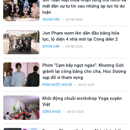
mất dần sự tự tin sau những áp lực từ dư
luận
SHOW HAY
03/08/2026
Jun Phạm vươn lên dẫn đầu bảng hỏa
lực, lộ diện 4 nhà mới tại Công diễn 2
SHOW HAY
03/08/2026
Phim “Cạm bẫy ngọt ngào”: Khương Giới
giành lại công bằng cho cha, Húc Dương
sụp đổ vì tham vọng
PHIM NƯỚC NGOÀI
30/07/2026
Khởi động chuỗi workshop Yoga xuyên
Việt
SỐNG KHỎE
30/07/2026