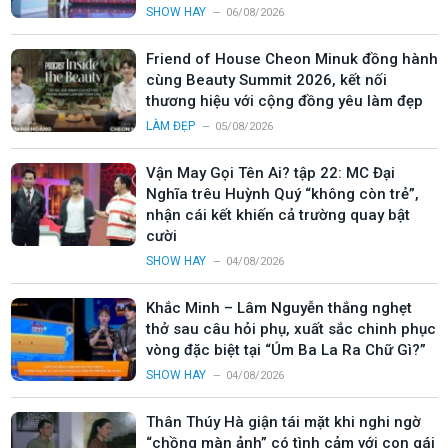
SHOW HAY
06/08/2026
Friend of House Cheon Minuk đồng hành
cùng Beauty Summit 2026, kết nối
thương hiệu với cộng đồng yêu làm đẹp
LÀM ĐẸP
05/08/2026
Vận May Gọi Tên Ai? tập 22: MC Đại
Nghĩa trêu Huỳnh Quý “không còn trẻ”,
nhận cái kết khiến cả trường quay bật
cười
SHOW HAY
04/08/2026
Khắc Minh – Lâm Nguyễn thắng nghẹt
thở sau câu hỏi phụ, xuất sắc chinh phục
vòng đặc biệt tại “Úm Ba La Ra Chữ Gì?”
SHOW HAY
04/08/2026
Thân Thúy Hà giận tái mặt khi nghi ngờ
“chồng màn ảnh” có tình cảm với con gái