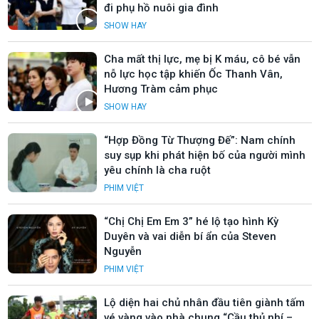
đi phụ hồ nuôi gia đình
SHOW HAY
Cha mất thị lực, mẹ bị K máu, cô bé vẫn
nỗ lực học tập khiến Ốc Thanh Vân,
Hương Tràm cảm phục
SHOW HAY
“Hợp Đồng Từ Thượng Đế”: Nam chính
suy sụp khi phát hiện bố của người mình
yêu chính là cha ruột
PHIM VIỆT
“Chị Chị Em Em 3” hé lộ tạo hình Kỳ
Duyên và vai diễn bí ẩn của Steven
Nguyễn
PHIM VIỆT
Lộ diện hai chủ nhân đầu tiên giành tấm
vé vàng vào nhà chung “Cầu thủ nhí –