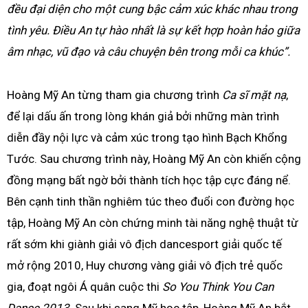
đều đại diện cho một cung bậc cảm xúc khác nhau trong
tình yêu. Điều An tự hào nhất là sự kết hợp hoàn hảo giữa
âm nhạc, vũ đạo và câu chuyện bên trong mỗi ca khúc”.
Hoàng Mỹ An từng tham gia chương trình
Ca sĩ mặt nạ
,
để lại dấu ấn trong lòng khán giả bởi những màn trình
diễn đầy nội lực và cảm xúc trong tạo hình Bạch Khổng
Tước. Sau chương trình này, Hoàng Mỹ An còn khiến cộng
đồng mạng bất ngờ bởi thành tích học tập cực đáng nể.
Bên cạnh tinh thần nghiêm túc theo đuổi con đường học
tập, Hoàng Mỹ An còn chứng minh tài năng nghệ thuật từ
rất sớm khi giành giải vô địch dancesport giải quốc tế
mở rộng 2010, Huy chương vàng giải vô địch trẻ quốc
gia, đoạt ngôi Á quân cuộc thi
So You Think You Can
Dance 2013
. Sau khi sang Mỹ học tập, Hoàng Mỹ An bắt