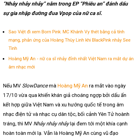
“Nhảy nhảy nhảy” nằm trong EP “Phiêu an” đánh dấu
sự gia nhập đường đua Vpop của nữ ca sĩ.
Sao Việt đi xem Born Pink: MC Khánh Vy thét bằng cả tính
mạng, phản ứng của Hoàng Thùy Linh khi BlackPink nhảy See
Tình
Hoàng Mỹ An - nữ ca sĩ nhảy đỉnh nhất Việt Nam ra mắt dự án
âm nhạc mới
Nếu MV
SlowDance
mà
Hoàng Mỹ An
ra mắt vào ngày
17/10 vừa qua khiến khán giả choáng ngợp bởi dấu ấn
kết hợp giữa Việt Nam và xu hướng quốc tế trong âm
nhạc điện tử và nhạc cụ dân tộc, bối cảnh Yên Tử hoành
tráng, thì MV
Nhảy nhảy nhảy
lại đem tới một khía cạnh
hoàn toàn mới lạ. Vẫn là Hoàng Mỹ An cùng vũ đạo