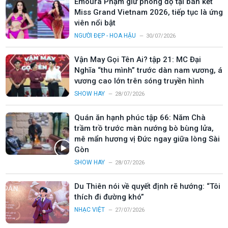
Emoura Phạm giữ phong độ tại bán kết
Miss Grand Vietnam 2026, tiếp tục là ứng
viên nổi bật
NGƯỜI ĐẸP - HOA HẬU
30/07/2026
Vận May Gọi Tên Ai? tập 21: MC Đại
Nghĩa “thu mình” trước dàn nam vương, á
vương cao lớn trên sóng truyền hình
SHOW HAY
28/07/2026
Quán ăn hạnh phúc tập 66: Năm Chà
trầm trồ trước màn nướng bò bùng lửa,
mê mẩn hương vị Đức ngay giữa lòng Sài
Gòn
SHOW HAY
28/07/2026
Du Thiên nói về quyết định rẽ hướng: “Tôi
thích đi đường khó”
NHẠC VIỆT
27/07/2026