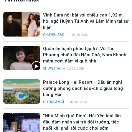
Vĩnh Đam nổi bật với chiều cao 1,92 m,
hội ngộ Huỳnh Tú Anh và Lâm Minh tại sự
kiện
CHUYỆN SAO
08/08/2026
Quán ăn hạnh phúc tập 67: Vũ Thu
Phương chiêu đãi Năm Chà, Nam Khánh
mâm cơm đậm vị quê nhà
SHOW HAY
08/08/2026
Palace Long Hai Resort – Dấu ấn nghỉ
dưỡng phong cách Eco-chic giữa lòng
Long Hải
ĐI ĐÂU ĂN GÌ
07/08/2026
“Nhà Mình Quá Đỉnh”: Hải Yến Idol lần
đầu đảm nhận vai trò đội trưởng, tiếc
nuối khi phải rời cuộc chơi sớm