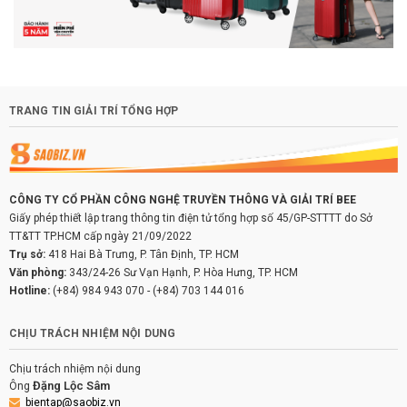
TRANG TIN GIẢI TRÍ TỔNG HỢP
CÔNG TY CỔ PHẦN CÔNG NGHỆ TRUYỀN THÔNG VÀ GIẢI TRÍ BEE
Giấy phép thiết lập trang thông tin điện tử tổng hợp số 45/GP-STTTT do Sở
TT&TT TP.HCM cấp ngày 21/09/2022
Trụ sở:
418 Hai Bà Trưng, P. Tân Định, TP. HCM
Văn phòng:
343/24-26 Sư Vạn Hạnh, P. Hòa Hưng, TP. HCM
Hotline:
(+84) 984 943 070
-
(+84) 703 144 016
CHỊU TRÁCH NHIỆM NỘI DUNG
Chịu trách nhiệm nội dung
Đặng Lộc Sâm
Ông
bientap@saobiz.vn