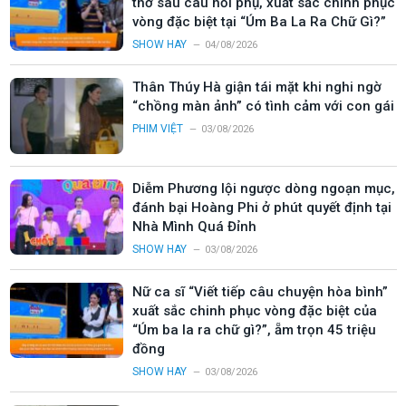
thở sau câu hỏi phụ, xuất sắc chinh phục
vòng đặc biệt tại “Úm Ba La Ra Chữ Gì?”
SHOW HAY
04/08/2026
Thân Thúy Hà giận tái mặt khi nghi ngờ
“chồng màn ảnh” có tình cảm với con gái
PHIM VIỆT
03/08/2026
Diễm Phương lội ngược dòng ngoạn mục,
đánh bại Hoàng Phi ở phút quyết định tại
Nhà Mình Quá Đỉnh
SHOW HAY
03/08/2026
Nữ ca sĩ “Viết tiếp câu chuyện hòa bình”
xuất sắc chinh phục vòng đặc biệt của
“Úm ba la ra chữ gì?”, ẵm trọn 45 triệu
đồng
SHOW HAY
03/08/2026