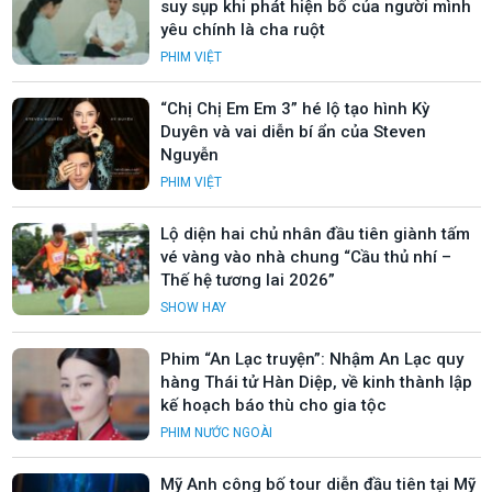
suy sụp khi phát hiện bố của người mình
yêu chính là cha ruột
PHIM VIỆT
“Chị Chị Em Em 3” hé lộ tạo hình Kỳ
Duyên và vai diễn bí ẩn của Steven
Nguyễn
PHIM VIỆT
Lộ diện hai chủ nhân đầu tiên giành tấm
vé vàng vào nhà chung “Cầu thủ nhí –
Thế hệ tương lai 2026”
SHOW HAY
Phim “An Lạc truyện”: Nhậm An Lạc quy
hàng Thái tử Hàn Diệp, về kinh thành lập
kế hoạch báo thù cho gia tộc
PHIM NƯỚC NGOÀI
Mỹ Anh công bố tour diễn đầu tiên tại Mỹ