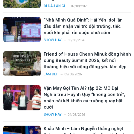
ĐI ĐÂU ĂN GÌ
07/08/2026
“Nhà Mình Quá Đỉnh”: Hải Yến Idol lần
đầu đảm nhận vai trò đội trưởng, tiếc
nuối khi phải rời cuộc chơi sớm
SHOW HAY
06/08/2026
Friend of House Cheon Minuk đồng hành
cùng Beauty Summit 2026, kết nối
thương hiệu với cộng đồng yêu làm đẹp
LÀM ĐẸP
05/08/2026
Vận May Gọi Tên Ai? tập 22: MC Đại
Nghĩa trêu Huỳnh Quý “không còn trẻ”,
nhận cái kết khiến cả trường quay bật
cười
SHOW HAY
04/08/2026
Khắc Minh – Lâm Nguyễn thắng nghẹt