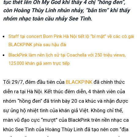
tục thét lên Oh My God khi thấy 4 chị “hồng đen”,
còn Hoàng Thùy Linh nhún nhảy, “bắn tim” khi thấy
nhóm nhạc toàn cầu nhảy See Tình.
Staff tại concert Born Pink Hà Nội tiết lộ “bí mật” về các cô gái
BLACKPINK phía sau hậu đài
BlackPink làm nên lịch sử tại Coachella với 250 triệu views,
125.000 khán giả xem trực tiếp
Tối 29/7, đêm đầu tiên của
BLACKPINK
đã chính thức
diễn ra tại Hà Nội. Kết thúc đêm diễn, 4 thành viên của
nhóm “hồng đen” đã trình bày 20 ca khúc và nhận được
sự ủng hộ nhiệt tình của khán giả Việt. Không chỉ thế,
màn vũ đạo cực “mượt” của BlackPink trên nền nhạc ca
khúc See Tình của Hoàng Thùy Linh đã tạo nên cơn “địa