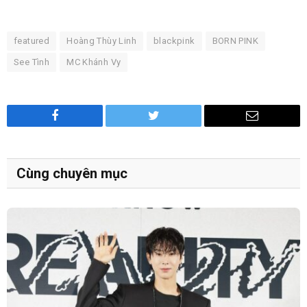
featured
Hoàng Thùy Linh
blackpink
BORN PINK
See Tình
MC Khánh Vy
Facebook
Twitter
Email
Cùng chuyên mục