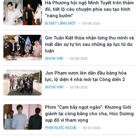
Hà Phương hội ngộ Minh Tuyết trên thảm
đỏ, tiết lộ câu chuyện phía sau tạo hình
“nàng bướm”
BÍ MẬT LÀNG MỐT
03/08/2026
Gin Tuấn Kiệt thừa nhận từng thu mình và
mất dần sự tự tin sau những áp lực từ dư
luận
SHOW HAY
03/08/2026
Jun Phạm vươn lên dẫn đầu bảng hỏa
lực, lộ diện 4 nhà mới tại Công diễn 2
SHOW HAY
03/08/2026
Phim “Cạm bẫy ngọt ngào”: Khương Giới
giành lại công bằng cho cha, Húc Dương
sụp đổ vì tham vọng
PHIM NƯỚC NGOÀI
30/07/2026