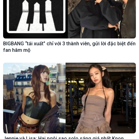
BIGBANG “tái xuất” chỉ với 3 thành viên, gửi lời đặc biệt đến
fan hâm mộ
Jennie và Lisa: Hai ngôi sao solo sáng giá nhất Kpop