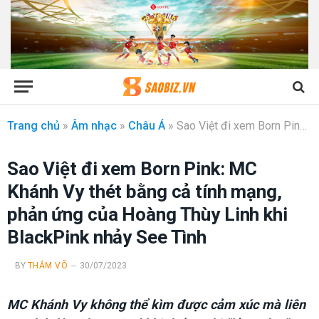
Trang chủ
»
Âm nhạc
»
Châu Á
»
Sao Việt đi xem Born Pink: MC Khánh Vy thét bằng cả tính mạng, phản ứng của Hoàng Thùy Linh khi BlackPink nhảy See Tình
Sao Việt đi xem Born Pink: MC
Khánh Vy thét bằng cả tính mạng,
phản ứng của Hoàng Thùy Linh khi
BlackPink nhảy See Tình
BY
THẮM VÕ
30/07/2023
MC Khánh Vy không thể kìm được cảm xúc mà liên