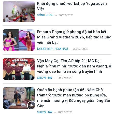
Khởi động chuỗi workshop Yoga xuyên
Việt
SỐNG KHỎE
30/07/2026
Emoura Phạm giữ phong độ tại bán kết
Miss Grand Vietnam 2026, tiếp tục là ứng
viên nổi bật
NGƯỜI ĐẸP - HOA HẬU
30/07/2026
Vận May Gọi Tên Ai? tập 21: MC Đại
Nghĩa “thu mình” trước dàn nam vương, á
vương cao lớn trên sóng truyền hình
SHOW HAY
28/07/2026
Quán ăn hạnh phúc tập 66: Năm Chà
trầm trồ trước màn nướng bò bùng lửa,
mê mẩn hương vị Đức ngay giữa lòng Sài
Gòn
SHOW HAY
28/07/2026