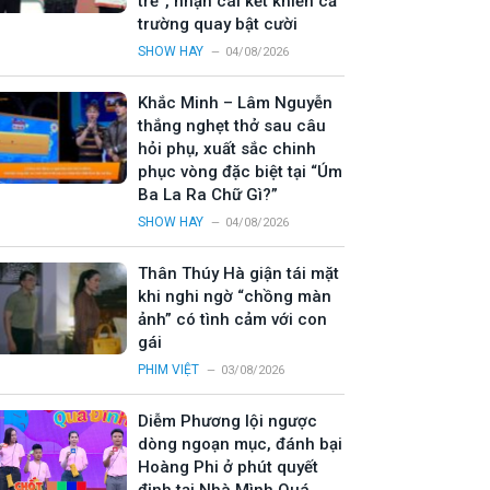
trẻ”, nhận cái kết khiến cả
trường quay bật cười
SHOW HAY
04/08/2026
Khắc Minh – Lâm Nguyễn
thắng nghẹt thở sau câu
hỏi phụ, xuất sắc chinh
phục vòng đặc biệt tại “Úm
Ba La Ra Chữ Gì?”
SHOW HAY
04/08/2026
Thân Thúy Hà giận tái mặt
khi nghi ngờ “chồng màn
ảnh” có tình cảm với con
gái
PHIM VIỆT
03/08/2026
Diễm Phương lội ngược
dòng ngoạn mục, đánh bại
Hoàng Phi ở phút quyết