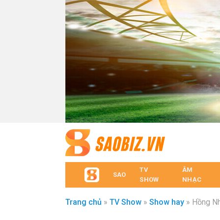
TV
ÂM
SAO
SHOW
NHẠC
Trang chủ
»
TV Show
»
Show hay
»
Hồng Nhu