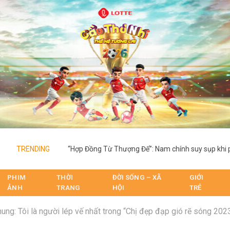
TRENDING
PHIM
THỜI
ĐỜI SỐNG – XÃ
GIỚI
ẢNH
TRANG
HỘI
TRẺ
ng: Tôi là người lép vế nhất trong “Chị đẹp đạp gió rẽ sóng 202