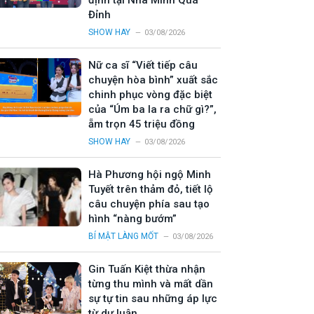
định tại Nhà Mình Quá
Đỉnh
SHOW HAY
03/08/2026
Nữ ca sĩ “Viết tiếp câu
chuyện hòa bình” xuất sắc
chinh phục vòng đặc biệt
của “Úm ba la ra chữ gì?”,
ẵm trọn 45 triệu đồng
SHOW HAY
03/08/2026
Hà Phương hội ngộ Minh
Tuyết trên thảm đỏ, tiết lộ
câu chuyện phía sau tạo
hình “nàng bướm”
BÍ MẬT LÀNG MỐT
03/08/2026
Gin Tuấn Kiệt thừa nhận
từng thu mình và mất dần
sự tự tin sau những áp lực
từ dư luận