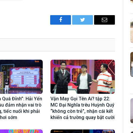
Facebook
Twitter
Email
 Quá Đỉnh”: Hải Yến
Vận May Gọi Tên Ai? tập 22:
đầu đảm nhận vai trò
MC Đại Nghĩa trêu Huỳnh Quý
, tiếc nuối khi phải
“không còn trẻ”, nhận cái kết
chơi sớm
khiến cả trường quay bật cười