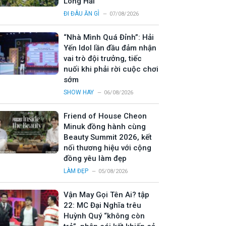
Long Hải
ĐI ĐÂU ĂN GÌ
07/08/2026
“Nhà Mình Quá Đỉnh”: Hải
Yến Idol lần đầu đảm nhận
vai trò đội trưởng, tiếc
nuối khi phải rời cuộc chơi
sớm
SHOW HAY
06/08/2026
Friend of House Cheon
Minuk đồng hành cùng
Beauty Summit 2026, kết
nối thương hiệu với cộng
đồng yêu làm đẹp
LÀM ĐẸP
05/08/2026
Vận May Gọi Tên Ai? tập
22: MC Đại Nghĩa trêu
Huỳnh Quý “không còn