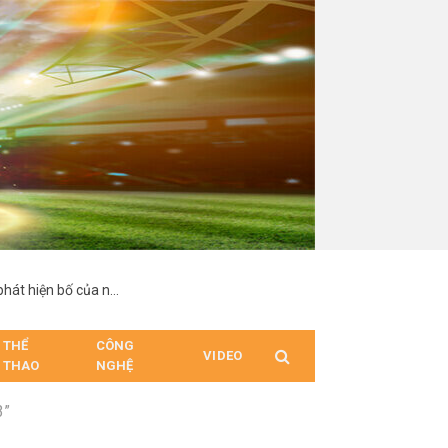
“Hợp Đồng Từ Thượng Đế”: Nam chính suy sụp khi phát hiện bố của người mình yêu chính là cha ruột
THỂ
CÔNG
VIDEO
THAO
NGHỆ
3”