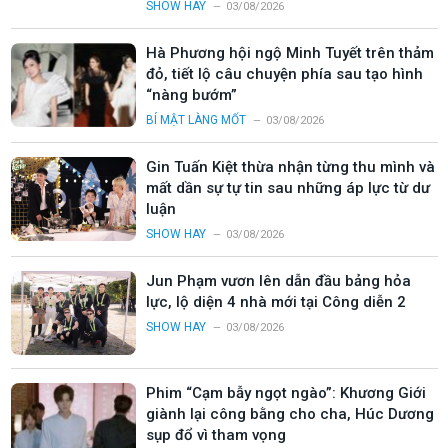
SHOW HAY
03/08/2026
Hà Phương hội ngộ Minh Tuyết trên thảm
đỏ, tiết lộ câu chuyện phía sau tạo hình
“nàng bướm”
BÍ MẬT LÀNG MỐT
03/08/2026
Gin Tuấn Kiệt thừa nhận từng thu mình và
mất dần sự tự tin sau những áp lực từ dư
luận
SHOW HAY
03/08/2026
Jun Phạm vươn lên dẫn đầu bảng hỏa
lực, lộ diện 4 nhà mới tại Công diễn 2
SHOW HAY
03/08/2026
Phim “Cạm bẫy ngọt ngào”: Khương Giới
giành lại công bằng cho cha, Húc Dương
sụp đổ vì tham vọng