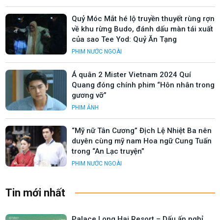
Quỷ Móc Mắt hé lộ truyền thuyết rùng rợn
về khu rừng Budo, đánh dấu màn tái xuất
của sao Tee Yod: Quỷ Ăn Tạng
PHIM NƯỚC NGOÀI
Á quân 2 Mister Vietnam 2024 Quí
Quang đóng chính phim “Hôn nhân trong
gương vỡ”
PHIM ẢNH
“Mỹ nữ Tân Cương” Địch Lệ Nhiệt Ba nên
duyên cùng mỹ nam Hoa ngữ Cung Tuấn
trong “An Lạc truyện”
PHIM NƯỚC NGOÀI
Tin mới nhất
Palace Long Hai Resort – Dấu ấn nghỉ