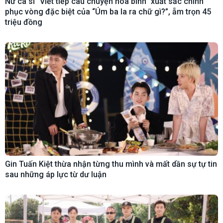
Nữ ca sĩ “Viết tiếp câu chuyện hòa bình” xuất sắc chinh
phục vòng đặc biệt của “Úm ba la ra chữ gì?”, ẵm trọn 45
triệu đồng
Gin Tuấn Kiệt thừa nhận từng thu mình và mất dần sự tự tin
sau những áp lực từ dư luận