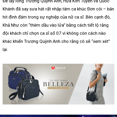
Để lấy lòng Trương Quỳnh Anh, Hứa Kim Tuyền và Quốc
Khánh đã say sưa hát rất nhập tâm ca khúc Đơn côi – bản
hit đình đám trong sự nghiệp của nữ ca sĩ. Bên cạnh đó,
Khả Như còn “thêm dầu vào lửa” bằng cách tiết lộ rằng
đội khách chỉ chọn ca sĩ số 07 vì không còn cách nào
khác khiến Trương Quỳnh Anh cho rằng cô sẽ “xem xét”
lại.