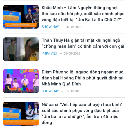
Khắc Minh – Lâm Nguyễn thắng nghẹt
thở sau câu hỏi phụ, xuất sắc chinh phục
vòng đặc biệt tại “Úm Ba La Ra Chữ Gì?”
SHOW HAY
04/08/2026
Thân Thúy Hà giận tái mặt khi nghi ngờ
“chồng màn ảnh” có tình cảm với con gái
PHIM VIỆT
03/08/2026
Diễm Phương lội ngược dòng ngoạn mục,
đánh bại Hoàng Phi ở phút quyết định tại
Nhà Mình Quá Đỉnh
SHOW HAY
03/08/2026
Nữ ca sĩ “Viết tiếp câu chuyện hòa bình”
xuất sắc chinh phục vòng đặc biệt của
“Úm ba la ra chữ gì?”, ẵm trọn 45 triệu
đồng