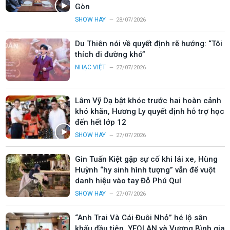
Gòn
SHOW HAY
28/07/2026
Du Thiên nói về quyết định rẽ hướng: “Tôi
thích đi đường khó”
NHẠC VIỆT
27/07/2026
Lâm Vỹ Dạ bật khóc trước hai hoàn cảnh
khó khăn, Hương Ly quyết định hỗ trợ học
đến hết lớp 12
SHOW HAY
27/07/2026
Gin Tuấn Kiệt gặp sự cố khi lái xe, Hùng
Huỳnh “hy sinh hình tượng” vẫn để vuột
danh hiệu vào tay Đỗ Phú Quí
SHOW HAY
27/07/2026
“Anh Trai Và Cái Đuôi Nhỏ” hé lộ sân
khấu đầu tiên, YEOLAN và Vương Bình gia