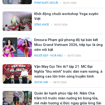
PHIM NƯỚC NGOÀI
30/07/2026
Khởi động chuỗi workshop Yoga xuyên
Việt
SỐNG KHỎE
30/07/2026
Emoura Phạm giữ phong độ tại bán kết
Miss Grand Vietnam 2026, tiếp tục là ứng
viên nổi bật
NGƯỜI ĐẸP - HOA HẬU
30/07/2026
Vận May Gọi Tên Ai? tập 21: MC Đại
Nghĩa “thu mình” trước dàn nam vương, á
vương cao lớn trên sóng truyền hình
SHOW HAY
28/07/2026
Quán ăn hạnh phúc tập 66: Năm Chà
trầm trồ trước màn nướng bò bùng lửa,
mê mẩn hương vị Đức ngay giữa lòng Sài