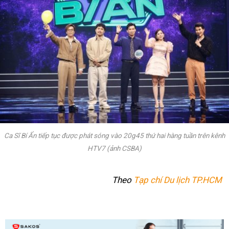
Ca Sĩ Bí Ẩn tiếp tục được phát sóng vào 20g45 thứ hai hàng tuần trên kênh
HTV7 (ảnh CSBA)
Theo
Tạp chí Du lịch TP.HCM