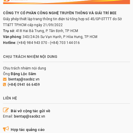
CÔNG TY CỔ PHẦN CÔNG NGHỆ TRUYỀN THÔNG VÀ GIẢI TRÍ BEE
Giấy phép thiết lập trang thông tin điện tử tổng hợp số 45/GP-STTTT do Sở
TT&TT TP.HCM cấp ngày 21/09/2022
Trụ sở:
418 Hai Bà Trưng, P. Tân Định, TP. HCM
Văn phòng:
343/24-26 Sư Vạn Hạnh, P. Hòa Hưng, TP. HCM
Hotline:
(+84) 984 943 070
-
(+84) 703 144 016
CHỊU TRÁCH NHIỆM NỘI DUNG
Chịu trách nhiệm nội dung
Đặng Lộc Sâm
Ông
bientap@saobiz.vn
(+84) 0941 66 6459
LIÊN HỆ
Bài vở cộng tác gửi về
Email:
bientap@saobiz.vn
Hợp tác quảng cáo