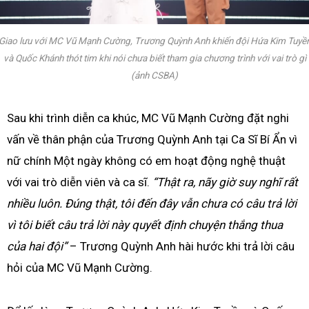
Giao lưu với MC Vũ Mạnh Cường, Trương Quỳnh Anh khiến đội Hứa Kim Tuyề
và Quốc Khánh thót tim khi nói chưa biết tham gia chương trình với vai trò gì
(ảnh CSBA)
Sau khi trình diễn ca khúc, MC Vũ Mạnh Cường đặt nghi
vấn về thân phận của Trương Quỳnh Anh tại Ca Sĩ Bí Ẩn vì
nữ chính Một ngày không có em hoạt động nghệ thuật
với vai trò diễn viên và ca sĩ.
“Thật ra, nãy giờ suy nghĩ rất
nhiều luôn. Đúng thật, tôi đến đây vẫn chưa có câu trả lời
vì tôi biết câu trả lời này quyết định chuyện thắng thua
của hai đội”
– Trương Quỳnh Anh hài hước khi trả lời câu
hỏi của MC Vũ Mạnh Cường.