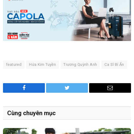
featured
Hứa Kim Tuyền
Trương Quỳnh Anh
Ca Sĩ Bí Ấn
Facebook
Twitter
Email
Cùng chuyên mục