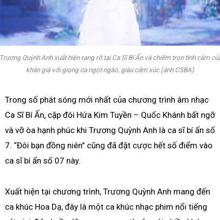
Trương Quỳnh Anh xuất hiện rạng rỡ tại Ca Sĩ Bí Ẩn và chiếm trọn tình cảm củ
khán giả với giọng ca ngọt ngào, giàu cảm xúc (ảnh CSBA)
Trong số phát sóng mới nhất của chương trình âm nhạc
Ca Sĩ Bí Ấn, cặp đôi Hứa Kim Tuyền – Quốc Khánh bất ngỡ
và vỡ òa hạnh phúc khi Trương Quỳnh Anh là ca sĩ bí ấn số
7. “Đôi bạn đồng niên” cũng đã đặt cược hết số điểm vào
ca sĩ bí ẩn số 07 này.
Xuất hiện tại chương trình, Trương Quỳnh Anh mang đến
ca khúc Hoa Dạ, đây là một ca khúc nhạc phim nổi tiếng