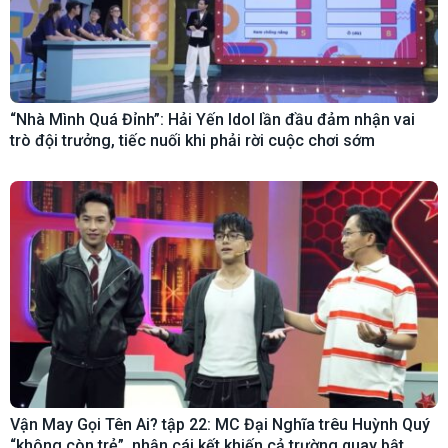
“Nhà Mình Quá Đỉnh”: Hải Yến Idol lần đầu đảm nhận vai
trò đội trưởng, tiếc nuối khi phải rời cuộc chơi sớm
Vận May Gọi Tên Ai? tập 22: MC Đại Nghĩa trêu Huỳnh Quý
“không còn trẻ”, nhận cái kết khiến cả trường quay bật