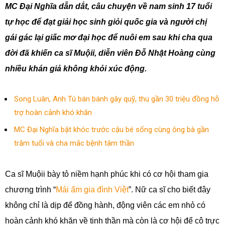
MC Đại Nghĩa dẫn dắt, câu chuyện về nam sinh 17 tuổi
tự học để đạt giải học sinh giỏi quốc gia và người chị
gái gác lại giấc mơ đại học để nuôi em sau khi cha qua
đời đã khiến ca sĩ Muộii, diễn viên Đỗ Nhật Hoàng cùng
nhiều khán giả không khỏi xúc động.
Song Luân, Anh Tú bán bánh gây quỹ, thu gần 30 triệu đồng hỗ
trợ hoàn cảnh khó khăn
MC Đại Nghĩa bật khóc trước cậu bé sống cùng ông bà gần
trăm tuổi và cha mắc bệnh tâm thần
Ca sĩ Muộii bày tỏ niềm hạnh phúc khi có cơ hội tham gia
chương trình “
Mái ấm gia đình Việt
”. Nữ ca sĩ cho biết đây
không chỉ là dịp để đồng hành, động viên các em nhỏ có
hoàn cảnh khó khăn về tinh thần mà còn là cơ hội để cô trực