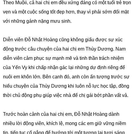
Theo Muộii, cả hai chị em đều xứng đáng có một tuổi trẻ trọn
vẹn và một cuộc sống tốt đẹp hơn, thay vì phải sớm đối mặt
với những gánh nặng mưu sinh.
Diễn viên Đỗ Nhật Hoàng cũng không giấu được sự xúc
động trước câu chuyện của hai chị em Thùy Dương. Nam
diễn viên cảm phục sự mạnh mẽ và tinh thần trách nhiệm
của Yến Vy khi chấp nhận gác lại những dự định riêng để
nuôi em khôn lớn. Bên cạnh đó, anh còn ấn tượng trước sự
hiểu chuyện của Thùy Dương khi luôn nỗ lực học tập, đồng
thời chủ động phụ giúp việc nhà để chị gái bớt phần vất vả.
Trước hoàn cảnh của hai chị em, Đỗ Nhật Hoàng dành
nhiều lời động viên, khích lệ, mong các em giữ vững niềm
tin, tiếp tục cố gắng để hướng tới một tương lai tươi sáng