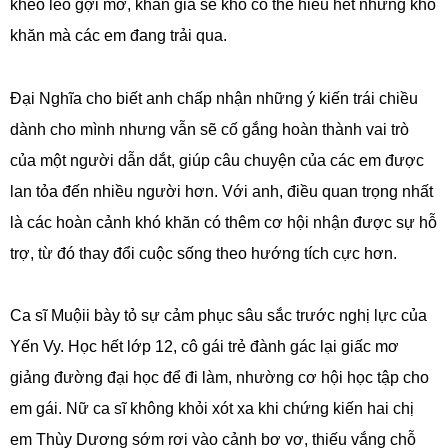
khéo léo gợi mở, khán giả sẽ khó có thể hiểu hết những khó
khăn mà các em đang trải qua.
Đại Nghĩa cho biết anh chấp nhận những ý kiến trái chiều
dành cho mình nhưng vẫn sẽ cố gắng hoàn thành vai trò
của một người dẫn dắt, giúp câu chuyện của các em được
lan tỏa đến nhiều người hơn. Với anh, điều quan trọng nhất
là các hoàn cảnh khó khăn có thêm cơ hội nhận được sự hỗ
trợ, từ đó thay đổi cuộc sống theo hướng tích cực hơn.
Ca sĩ Muộii bày tỏ sự cảm phục sâu sắc trước nghị lực của
Yến Vy. Học hết lớp 12, cô gái trẻ đành gác lại giấc mơ
giảng đường đại học để đi làm, nhường cơ hội học tập cho
em gái. Nữ ca sĩ không khỏi xót xa khi chứng kiến hai chị
em Thùy Dương sớm rơi vào cảnh bơ vơ, thiếu vắng chỗ